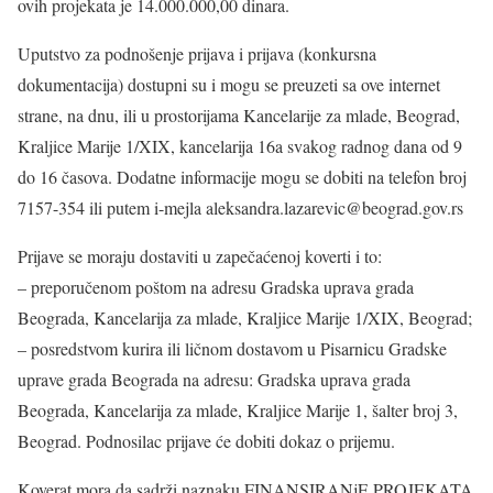
ovih projekata je 14.000.000,00 dinara.
Uputstvo za podnošenje prijava i prijava (konkursna
dokumentacija) dostupni su i mogu se preuzeti sa ove internet
strane, na dnu, ili u prostorijama Kancelarije za mlade, Beograd,
Kraljice Marije 1/XIX, kancelarija 16a svakog radnog dana od 9
do 16 časova. Dodatne informacije mogu se dobiti na telefon broj
7157-354 ili putem i-mejla aleksandra.lazarevic@beograd.gov.rs
Prijave se moraju dostaviti u zapečaćenoj koverti i to:
– preporučenom poštom na adresu Gradska uprava grada
Beograda, Kancelarija za mlade, Kraljice Marije 1/XIX, Beograd;
– posredstvom kurira ili ličnom dostavom u Pisarnicu Gradske
uprave grada Beograda na adresu: Gradska uprava grada
Beograda, Kancelarija za mlade, Kraljice Marije 1, šalter broj 3,
Beograd. Podnosilac prijave će dobiti dokaz o prijemu.
Koverat mora da sadrži naznaku FINANSIRANjE PROJEKATA