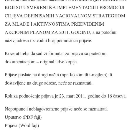
KOJI SU USMERENI KA IMPLEMENTACIJI I PROMOCIJI
CILjEVA DEFINISANIH NACIONALNOM STRATEGIJOM
ZA MLADE I AKTIVNOSTIMA PREDVIĐENIM
AKCIONIM PLANOM ZA 2011. GODINU, a na poleđini
naziv, adresu i zavodni broj podnosioca prijave.
Koverat treba da sadrži formular za prijavu sa pratećom
dokumentacijom – original i dve kopije.
Prijave poslate na drugi način (npr. faksom ili i-mejlom) ili
dostavljene na druge adrese, neće se razmatrati.
Rok za podnošenje prijava je 23. mart 2011. godine do 16 časova.
Nepotpune i neblagovremene prijave neće se razmatrati.
Uputstvo (PDF fajl)
Prijava (Word fajl)