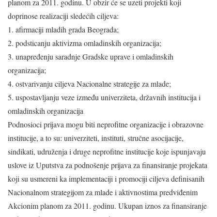
planom za 2011. godinu. U obzir će se uzeti projekti koji
doprinose realizaciji sledećih ciljeva:
1. afirmaciji mladih grada Beograda;
2. podsticanju aktivizma omladinskih organizacija;
3. unapređenju saradnje Gradske uprave i omladinskih
organizacija;
4. ostvarivanju ciljeva Nacionalne strategije za mlade;
5. uspostavljanju veze između univerziteta, državnih institucija i
omladinskih organizacija
Podnosioci prijava mogu biti neprofitne organizacije i obrazovne
institucije, a to su: univerziteti, instituti, stručne asocijacije,
sindikati, udruženja i druge neprofitne institucije koje ispunjavaju
uslove iz Uputstva za podnošenje prijava za finansiranje projekata
koji su usmereni ka implementaciji i promociji ciljeva definisanih
Nacionalnom strategijom za mlade i aktivnostima predviđenim
Akcionim planom za 2011. godinu. Ukupan iznos za finansiranje