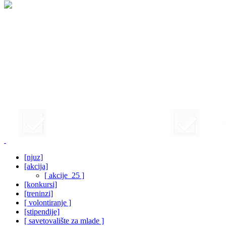
[njuz]
[akcija]
[ akcije_25 ]
[konkursi]
[treninzi]
[ volontiranje ]
[stipendije]
[ savetovalište za mlade ]