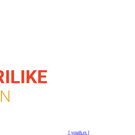
[ youth.rs ]