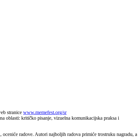
web stranice
www.memefest.org/sr
a oblasti: kritičko pisanje, vizuelna komunikacijska praksa i
a, oceniće radove. Autori najboljih radova primiće trostruku nagradu, a