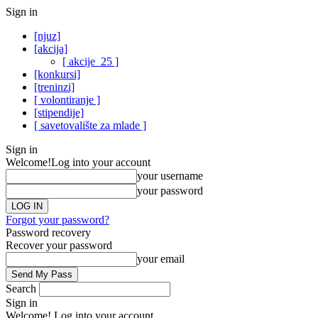
Sign in
[njuz]
[akcija]
[ akcije_25 ]
[konkursi]
[treninzi]
[ volontiranje ]
[stipendije]
[ savetovalište za mlade ]
Sign in
Welcome!
Log into your account
your username
your password
Forgot your password?
Password recovery
Recover your password
your email
Search
Sign in
Welcome! Log into your account