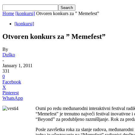
Home
[konkursi]
Otvoren konkurs za ” Memefest”
[konkursi]
Otvoren konkurs za ” Memefest”
By
Duško
-
January 1, 2011
331
0
Facebook
X
Pinterest
WhatsApp
Osmi po redu međunarodni interaktivni festival rad
“Memefest” je trenutno najveći festival inovativne i
“Beyond” za produbljeno razmišljanje. Rok za preda
Posle završetka roka za slanje radova, međunarodni ži
jedna je učestovanje na “Memefest” radionici društv