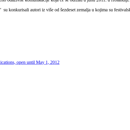
u konkurisali autori iz više od šezdeset zemalja u kojima su festivals
cations, open until May 1, 2012