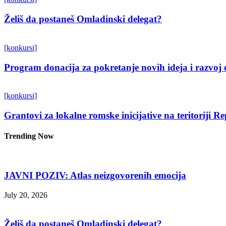
Želiš da postaneš Omladinski delegat?
[konkursi]
Program donacija za pokretanje novih ideja i razvoj 
[konkursi]
Grantovi za lokalne romske inicijative na teritoriji R
Trending Now
JAVNI POZIV: Atlas neizgovorenih emocija
July 20, 2026
Želiš da postaneš Omladinski delegat?