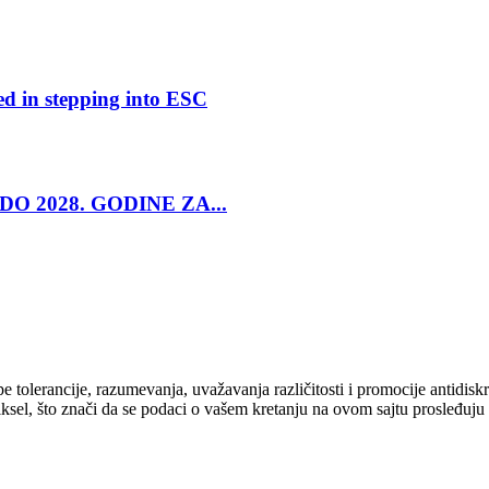
ed in stepping into ESC
O 2028. GODINE ZA...
cipe tolerancije, razumevanja, uvažavanja različitosti i promocije antid
ksel, što znači da se podaci o vašem kretanju na ovom sajtu prosleđuju