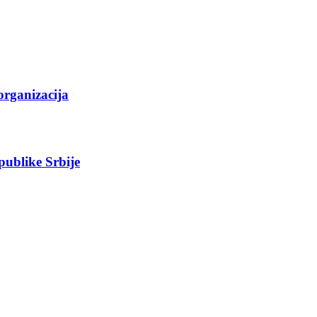
organizacija
epublike Srbije