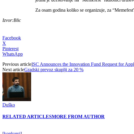
Za osam godina koliko se organizuje, za “Memefest” s
Izvor:Blic
Facebook
X
Pinterest
WhatsApp
Previous article
ISC Announces the Innovation Fund Request for Appli
Next article
Gradski prevoz skuplji za 20 %
Duško
RELATED ARTICLES
MORE FROM AUTHOR
[konkursi]