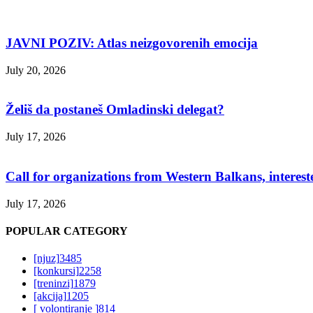
JAVNI POZIV: Atlas neizgovorenih emocija
July 20, 2026
Želiš da postaneš Omladinski delegat?
July 17, 2026
Call for organizations from Western Balkans, interest
July 17, 2026
POPULAR CATEGORY
[njuz]
3485
[konkursi]
2258
[treninzi]
1879
[akcija]
1205
[ volontiranje ]
814