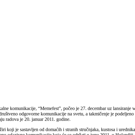
ikalne komunikacije, “Memefest”, počeo je 27. decembar uz lansiranje 
 društveno odgovorne komunikacije na svetu, a takmičenje je podeljeno n
ju radova je 20. januar 2011. godine.
ri koji je sastavljen od domaćih i stranih stručnjaka, kustosa i urednik
eno odazivne komunikacije koja će se održati u junu 2011. u Holandiji.