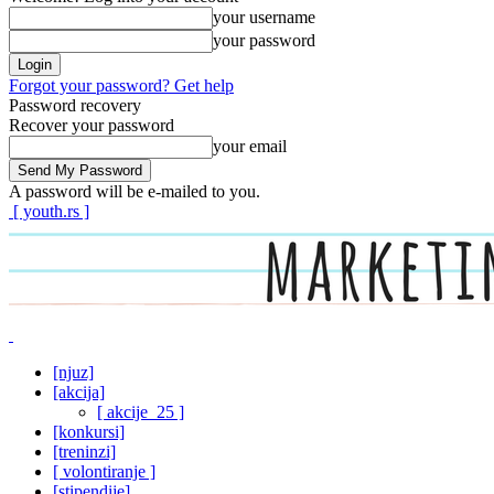
your username
your password
Forgot your password? Get help
Password recovery
Recover your password
your email
A password will be e-mailed to you.
[ youth.rs ]
[njuz]
[akcija]
[ akcije_25 ]
[konkursi]
[treninzi]
[ volontiranje ]
[stipendije]