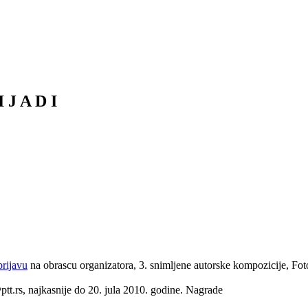
 J A D I
prijavu
na obrascu organizatora, 3. snimljene autorske kompozicije, Fot
@ptt.rs, najkasnije do 20. jula 2010. godine.
Nagrade