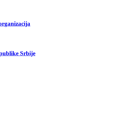
organizacija
epublike Srbije