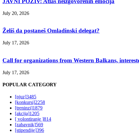
JAVNI POZIV: Atlas neizgovorenih emocija
July 20, 2026
Želiš da postaneš Omladinski delegat?
July 17, 2026
Call for organizations from Western Balkans, interest
July 17, 2026
POPULAR CATEGORY
[njuz]
3485
[konkursi]
2258
[treninzi]
1879
[akcija]
1205
[ volontiranje ]
814
[zabavnik]
569
[stipendije]
396