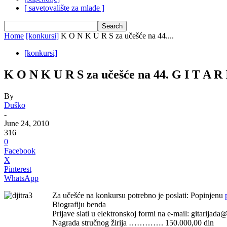
[ savetovalište za mlade ]
Home
[konkursi]
K O N K U R S za učešće na 44....
[konkursi]
K O N K U R S za učešće na 44. G I T A R I
By
Duško
-
June 24, 2010
316
0
Facebook
X
Pinterest
WhatsApp
Za učešće na konkursu potrebno je poslati: Popinjenu
Biografiju benda
Prijave slati u elektronskoj formi na e-mail: gitarijada
Nagrada stručnog žirija …………. 150.000,00 din