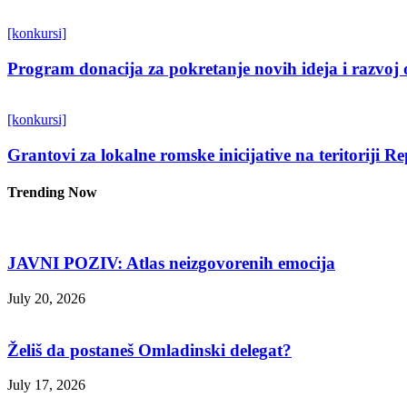
[konkursi]
Program donacija za pokretanje novih ideja i razvoj 
[konkursi]
Grantovi za lokalne romske inicijative na teritoriji R
Trending Now
JAVNI POZIV: Atlas neizgovorenih emocija
July 20, 2026
Želiš da postaneš Omladinski delegat?
July 17, 2026