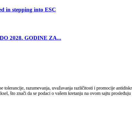
ed in stepping into ESC
O 2028. GODINE ZA...
cipe tolerancije, razumevanja, uvažavanja različitosti i promocije antid
ksel, što znači da se podaci o vašem kretanju na ovom sajtu prosleđuju