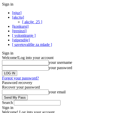
Sign in
[njuz]
[akcija]
[ akcije_25 ]
[konkursi]
[treninzi]
[ volontiranje ]
[stipendije]
[ savetovalište za mlade ]
Sign in
Welcome!
Log into your account
your username
your password
Forgot your password?
Password recovery
Recover your password
your email
Search
Sign in
Welcome! Log into your account