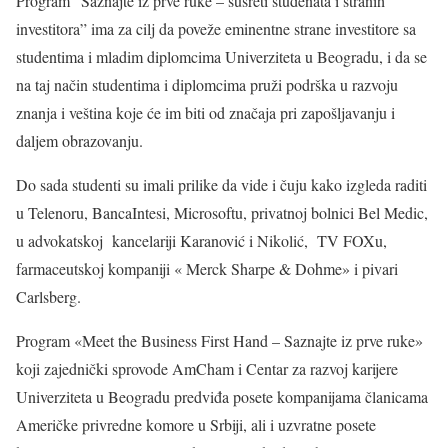
Program “Saznajte iz prve ruke – susreti studenata i stranih
investitora” ima za cilj da poveže eminentne strane investitore sa
studentima i mladim diplomcima Univerziteta u Beogradu, i da se
na taj način studentima i diplomcima pruži podrška u razvoju
znanja i veština koje će im biti od značaja pri zapošljavanju i
daljem obrazovanju.
Do sada studenti su imali prilike da vide i čuju kako izgleda raditi
u Telenoru, BancaIntesi, Microsoftu, privatnoj bolnici Bel Medic,
u advokatskoj kancelariji Karanović i Nikolić, TV FOXu,
farmaceutskoj kompaniji « Merck Sharpe & Dohme» i pivari
Carlsberg.
Program «Meet the Business First Hand – Saznajte iz prve ruke»
koji zajednički sprovode AmCham i Centar za razvoj karijere
Univerziteta u Beogradu predviđa posete kompanijama članicama
Američke privredne komore u Srbiji, ali i uzvratne posete