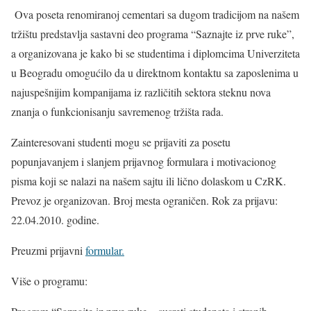
Ova poseta renomiranoj cementari sa dugom tradicijom na našem
tržištu predstavlja sastavni deo programa “Saznajte iz prve ruke”,
a organizovana je kako bi se studentima i diplomcima Univerziteta
u Beogradu omogućilo da u direktnom kontaktu sa zaposlenima u
najuspešnijim kompanijama iz različitih sektora steknu nova
znanja o funkcionisanju savremenog tržišta rada.
Zainteresovani studenti mogu se prijaviti za posetu
popunjavanjem i slanjem prijavnog formulara i motivacionog
pisma koji se nalazi na našem sajtu ili lično dolaskom u CzRK.
Prevoz je organizovan. Broj mesta ograničen. Rok za prijavu:
22.04.2010. godine.
Preuzmi prijavni
formular.
Više o programu: