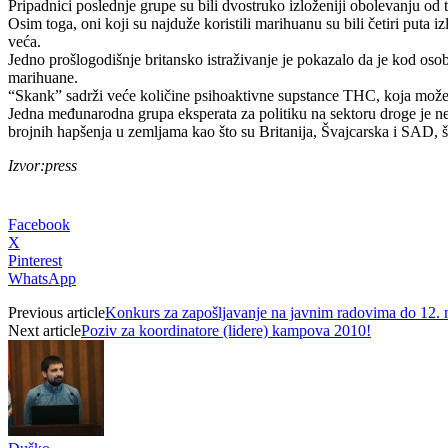
Pripadnici poslednje grupe su bili dvostruko izloženiji obolevanju od tz
Osim toga, oni koji su najduže koristili marihuanu su bili četiri put
veća.
Jedno prošlogodišnje britansko istraživanje je pokazalo da je kod oso
marihuane.
“Skank” sadrži veće količine psihoaktivne supstance THC, koja može d
Jedna međunarodna grupa eksperata za politiku na sektoru droge je ne
brojnih hapšenja u zemljama kao što su Britanija, Švajcarska i SAD, š
Izvor:press
Facebook
X
Pinterest
WhatsApp
Previous article
Konkurs za zapošljavanje na javnim radovima do 12. 
Next article
Poziv za koordinatore (lidere) kampova 2010!