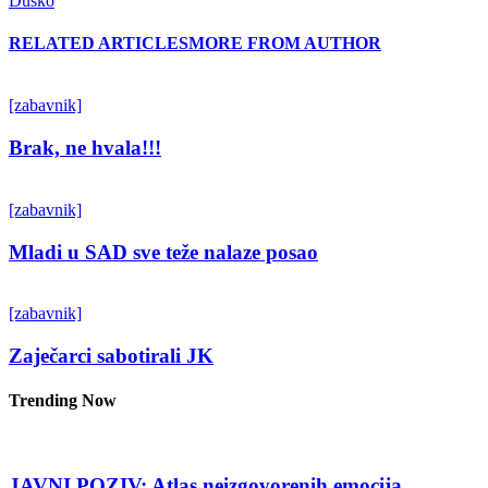
Duško
RELATED ARTICLES
MORE FROM AUTHOR
[zabavnik]
Brak, ne hvala!!!
[zabavnik]
Mladi u SAD sve teže nalaze posao
[zabavnik]
Zaječarci sabotirali JK
Trending Now
JAVNI POZIV: Atlas neizgovorenih emocija