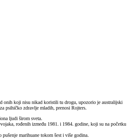
nih koji nisu nikad koristili tu drogu, upozorio je australijski
a psihičko zdravlje mladih, prenosi Rojters.
na ljudi širom sveta.
vojaka, rođenih između 1981. i 1984. godine, koji su na početku
lo pušenje marihuane tokom šest i više godina.