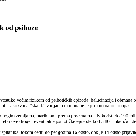
k od psihoze
vostuko većim rizikom od psihotičkih epizoda, halucinacija i obmana od o
t. Takozvana “skank” varijanta marihuane je pri tom naročito opasna z
u mnogim zemljama, marihuanu prema procenama UN koristi do 190 milio
trebu ove droge i eventualne psihotičke epizode kod 3.801 mladića i de
spitanika, tokom četiri do pet godina 16 odsto, dok je 14 odsto prijavi