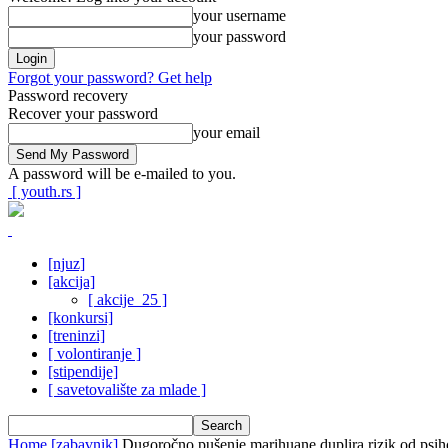
your username
your password
Forgot your password? Get help
Password recovery
Recover your password
your email
A password will be e-mailed to you.
[ youth.rs ]
[njuz]
[akcija]
[ akcije_25 ]
[konkursi]
[treninzi]
[ volontiranje ]
[stipendije]
[ savetovalište za mlade ]
Home
[zabavnik]
Dugoročno pušenje marihuane duplira rizik od psi