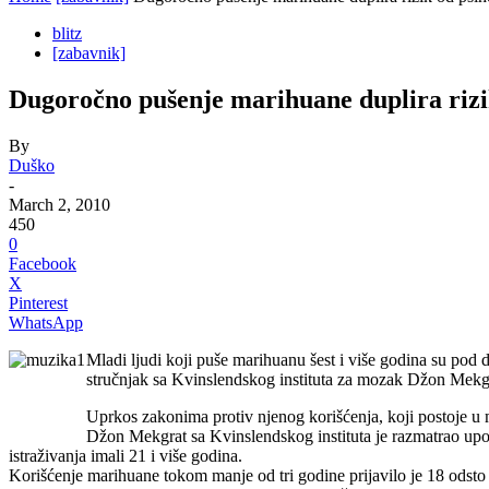
blitz
[zabavnik]
Dugoročno pušenje marihuane duplira rizi
By
Duško
-
March 2, 2010
450
0
Facebook
X
Pinterest
WhatsApp
Mladi ljudi koji puše marihuanu šest i više godina su pod d
stručnjak sa Kvinslendskog instituta za mozak Džon Mekgra
Uprkos zakonima protiv njenog korišćenja, koji postoje 
Džon Mekgrat sa Kvinslendskog instituta je razmatrao upo
istraživanja imali 21 i više godina.
Korišćenje marihuane tokom manje od tri godine prijavilo je 18 odsto i