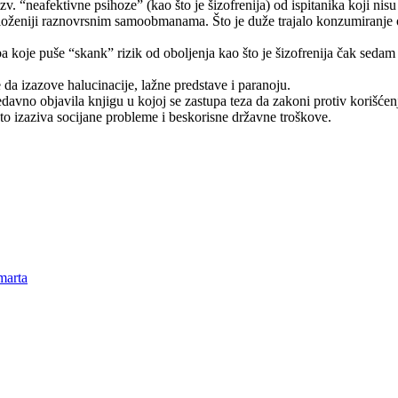
v. “neafektivne psihoze” (kao što je šizofrenija) od ispitanika koji nisu
a izloženiji raznovrsnim samoobmanama. Što je duže trajalo konzumiranje
ba koje puše “skank” rizik od oboljenja kao što je šizofrenija čak seda
a izazove halucinacije, lažne predstave i paranoju.
davno objavila knjigu u kojoj se zastupa teza da zakoni protiv korišće
to izaziva socijane probleme i beskorisne državne troškove.
marta