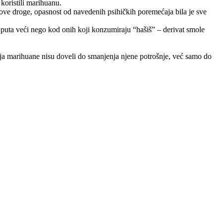
 koristili marihuanu.
 ove droge, opasnost od navedenih psihičkih poremećaja bila je sve
m puta veći nego kod onih koji konzumiraju “hašiš” – derivat smole
nja marihuane nisu doveli do smanjenja njene potrošnje, već samo do