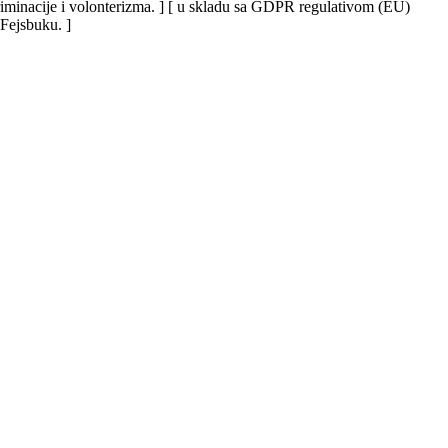
iskriminacije i volonterizma. ] [ u skladu sa GDPR regulativom (EU)
 Fejsbuku. ]