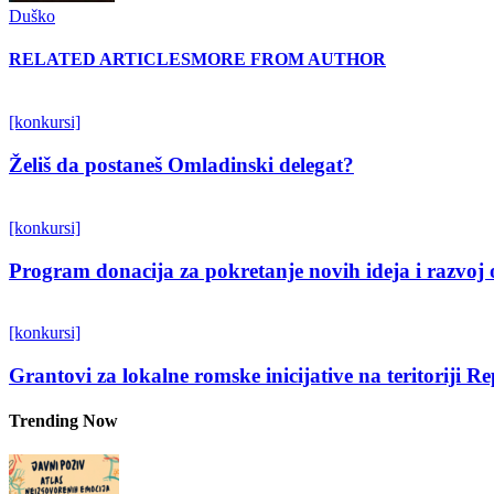
Duško
RELATED ARTICLES
MORE FROM AUTHOR
[konkursi]
Želiš da postaneš Omladinski delegat?
[konkursi]
Program donacija za pokretanje novih ideja i razvoj 
[konkursi]
Grantovi za lokalne romske inicijative na teritoriji R
Trending Now