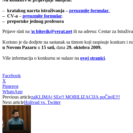
–
kratakog nacrta istraživanja
–
preuzmite formular
.
– CV-a
–
preuzmite formular
.
– preporuke jednog profesora
Prijave slati na
\n
bitovik@verat.net
ili na adresu: Centar za Istraži
Korisno je da dodjete na sastanak sa timom koji raspisuje konkurs i ru
u Novom Pazaru
u
15 sati,
dana
29. oktobra 2009.
Više informacija o konkursu se nalaze na
ovoj stranici
.
Facebook
X
Pinterest
WhatsApp
Previous article
zaKLIMAj SEe!! MOBILIZACIJA poČinjE!!!
Next article
Holivud vs. Twitter