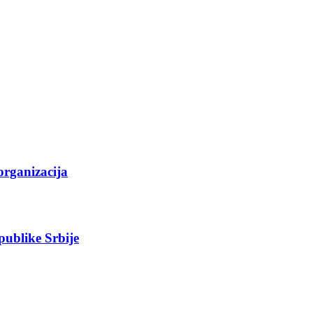
organizacija
epublike Srbije