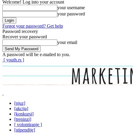
Welcome! Log into your account
your username
your password
Forgot your password? Get help
Password recovery
Recover your password
your email
A password will be e-mailed to you.
[ youth.rs ]
[njuz]
[akcija]
[konkursi]
[treninzi]
[ volontiranje ]
[stipendije]