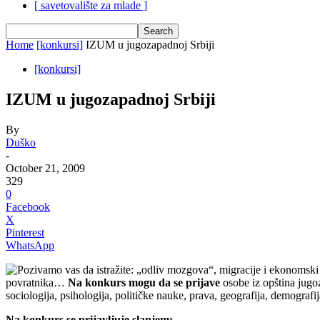
[ savetovalište za mlade ]
Home
[konkursi]
IZUM u jugozapadnoj Srbiji
[konkursi]
IZUM u jugozapadnoj Srbiji
By
Duško
-
October 21, 2009
329
0
Facebook
X
Pinterest
WhatsApp
Pozivamo vas da istražite: „odliv mozgova“, migracije i ekonomski ra
povratnika…
Na konkurs mogu da se prijave
osobe iz opština jugo
sociologija, psihologija, političke nauke, prava, geografija, demografi
Na konkurs se prijavljuje slanjem: