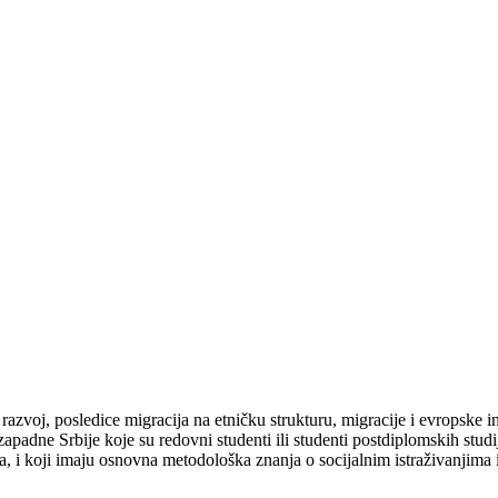
zvoj, posledice migracija na etničku strukturu, migracije i evropske inte
zapadne Srbije koje su redovni studenti ili studenti postdiplomskih stud
ja, i koji imaju osnovna metodološka znanja o socijalnim istraživanjima 