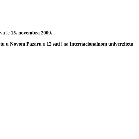
avu je
15. novembra 2009.
etu u Novom Pazaru
u
12 sat
i i na
Internacionalnom univerzitetu