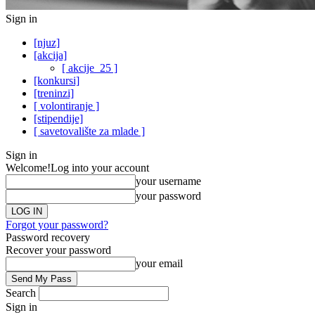
Sign in
[njuz]
[akcija]
[ akcije_25 ]
[konkursi]
[treninzi]
[ volontiranje ]
[stipendije]
[ savetovalište za mlade ]
Sign in
Welcome!
Log into your account
your username
your password
Forgot your password?
Password recovery
Recover your password
your email
Search
Sign in