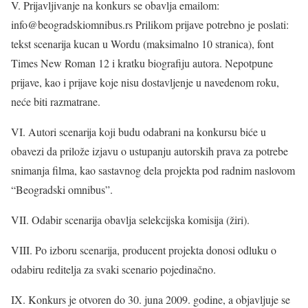
V. Prijavljivanje na konkurs se obavlja emailom:
info@beogradskiomnibus.rs Prilikom prijave potrebno je poslati:
tekst scenarija kucan u Wordu (maksimalno 10 stranica), font
Times New Roman 12 i kratku biografiju autora. Nepotpune
prijave, kao i prijave koje nisu dostavljenje u navedenom roku,
neće biti razmatrane.
VI. Autori scenarija koji budu odabrani na konkursu biće u
obavezi da prilože izjavu o ustupanju autorskih prava za potrebe
snimanja filma, kao sastavnog dela projekta pod radnim naslovom
“Beogradski omnibus”.
VII. Odabir scenarija obavlja selekcijska komisija (žiri).
VIII. Po izboru scenarija, producent projekta donosi odluku o
odabiru reditelja za svaki scenario pojedinačno.
IX. Konkurs je otvoren do 30. juna 2009. godine, a objavljuje se