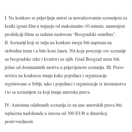
I. Na konkurs se prijavljuju autori sa nerealizovanim scenarijem za
kratki igrani film u trajanju od maksimalno 10 minuta, namenjeni
produkciji filma sa radnim naslovom “Beogradski omnibus”.
II. Scenariji koji se šalju na konkurs mogu biti napisani na
slobodnu temu i u bilo kom žanru. Nit koja povezuje sve scenarije
su beogradske reke i kvartovi uz njih. Grad Beograd mora biti
jedan od dominantnih motiva u prijavljenom scenariju. III. Pravo
učešća na konkursu imaju kako pojedinci i organizacije
registrovane u Srbiji, tako i pojedinci i organizacije iz inostranstva
i to sa scenarijem za koji imaju autorska prava.
IV. Autorima odabranih scenarija će na ime autorskih prava biti
isplaćena nadoknada u iznosu od 300 EUR u dinarskoj
protivvrednosti.