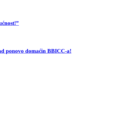
ućnost!”
grad ponovo domaćin BBICC-a!