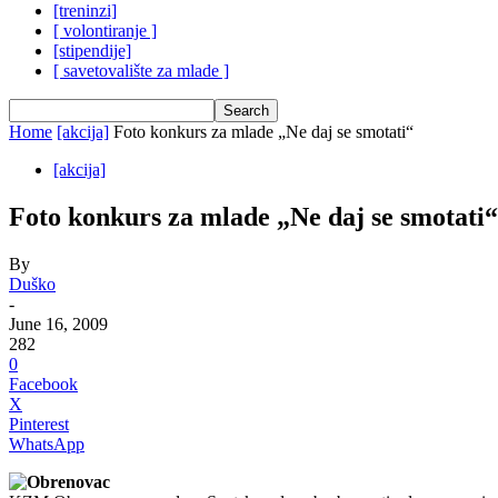
[treninzi]
[ volontiranje ]
[stipendije]
[ savetovalište za mlade ]
Home
[akcija]
Foto konkurs za mlade „Ne daj se smotati“
[akcija]
Foto konkurs za mlade „Ne daj se smotati“
By
Duško
-
June 16, 2009
282
0
Facebook
X
Pinterest
WhatsApp
Obrenovac