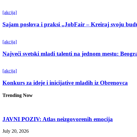
[akcija]
Sajam poslova i praksi „JobFair – Kreiraj svoju bud
[akcija]
Najveći svetski mladi talenti na jednom mestu: Beo
[akcija]
Konkurs za ideje i inicijative mladih iz Obrenovca
Trending Now
JAVNI POZIV: Atlas neizgovorenih emocija
July 20, 2026