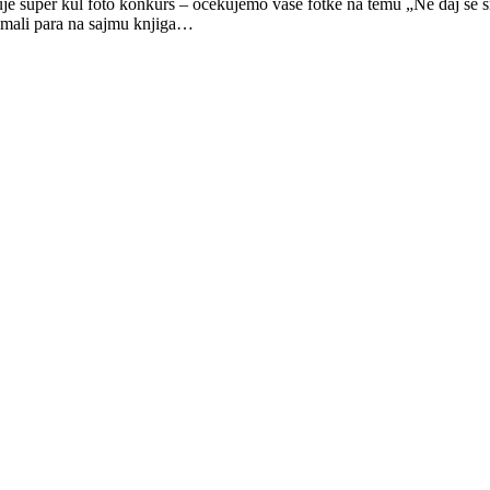
 super kul foto konkurs – očekujemo vaše fotke na temu „Ne daj se s
 imali para na sajmu knjiga…