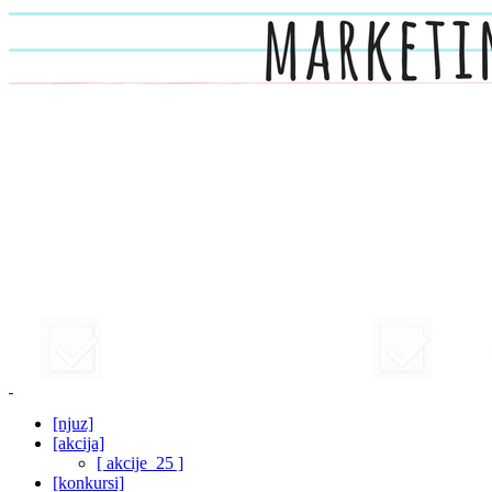
[njuz]
[akcija]
[ akcije_25 ]
[konkursi]