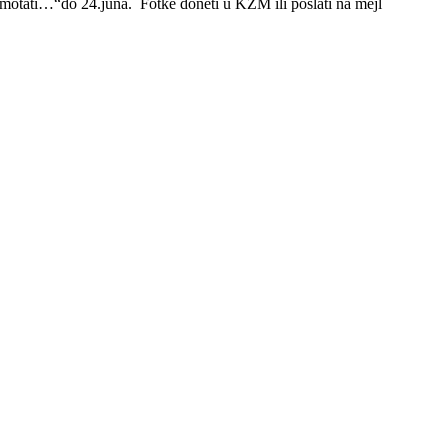
motati…“do 24.juna. Fotke doneti u KZM ili poslati na mejl