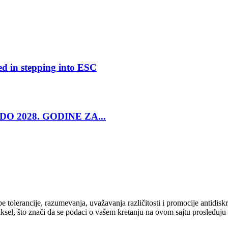
ed in stepping into ESC
O 2028. GODINE ZA...
cipe tolerancije, razumevanja, uvažavanja različitosti i promocije antid
ksel, što znači da se podaci o vašem kretanju na ovom sajtu prosleđuju