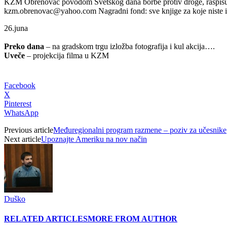
KZM Obrenovac povodom Svetskog dana borbe protiv droge, raspisuje
kzm.obrenovac@yahoo.com
Nagradni fond: sve knjige za koje niste
26.juna
Preko dana
– na gradskom trgu izložba fotografija i kul akcija….
Uveče
– projekcija filma u KZM
Facebook
X
Pinterest
WhatsApp
Previous article
Međuregionalni program razmene – poziv za učesnike
Next article
Upoznajte Ameriku na nov način
Duško
RELATED ARTICLES
MORE FROM AUTHOR