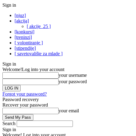
Sign in
[njuz]
[akcija]
[ akcije_25 ]
[konkursi]
[treninzi]
[ volontiranje ]
[stipendije]
[ savetovalište za mlade ]
Sign in
Welcome!
Log into your account
your username
your password
Forgot your password?
Password recovery
Recover your password
your email
Search
Sign in
Welcome! Log into your account