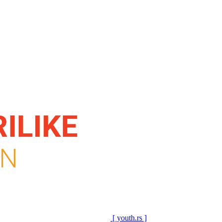
[ youth.rs ]