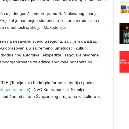
češće u jednogodišnjem programu Raškolovanog znanja,
Projekat je namenjen studentima, kulturnim radnicima i
e i umetnosti iz Srbije i Makedonije.
en na nezavisnu scenu u regionu, sa ciljem da istraži i
lu obrazovanja u savremenoj umetnosti i kulturi.
dividualnog autorstva i ekspertize i zagovara otvorene
 samoorganizovane zajednice sprovode horizontalnu
TkH (Teorija koja hoda) platforme za teoriju i praksu
tkh-generator.net
) i NVO Kontrapunkt iz Skoplja
i je podržan od strane Švajcarskog programa za kulturu za