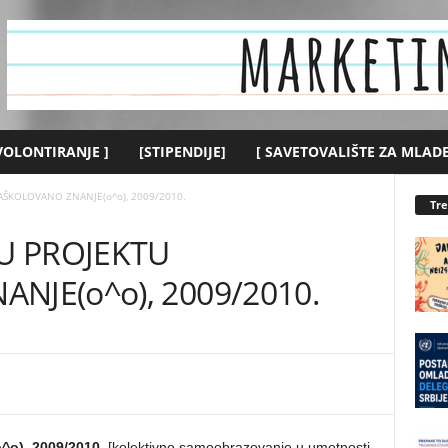
 VOLONTIRANJE ]
[STIPENDIJE]
[ SAVETOVALIŠTE ZA MLADE
AŠKOLOVANO ZNANJE(o^o), 2009/2010.
Tr
 U PROJEKTU
NJE(o^o), 2009/2010.
o^o)
, 2009/2010.
[kolektivno samoobrazovanje u umetnosti