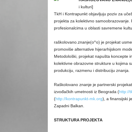
i kulturi]
TkH i Kontrapunkt objavljuju poziv za u
projekta za kolektivno samoobrazovanje. 
profesionalcima u oblasti savremene kultur
raškolovano.znanje(o^o) je projekat usmer
promoviše alternative hijerarhijskom mode
Metodološki, projekat napušta koncepte in
kolektivne obrazovne strukture u kojima
produkciju, razmenu i distribuciju znanja.
Raškolovano znanje je partnerski projekat 
izvođačkih umetnosti iz Beograda (
http://
(
http://kontrapunkt-mk.org
), a finansijsk
Zapadni Balkan.
STRUKTURA PROJEKTA