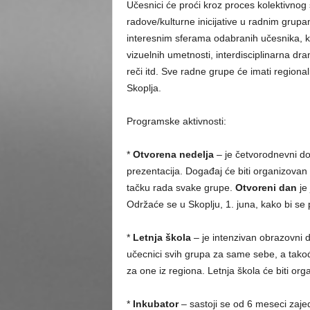
Učesnici će proći kroz proces kolektivnog
radove/kulturne inicijative u radnim grup
interesnim sferama odabranih učesnika, ka
vizuelnih umetnosti, interdisciplinarna dra
reči itd. Sve radne grupe će imati regional
Skoplja.
Programske aktivnosti:
*
Otvorena nedelja
– je četvorodnevni dog
prezentacija. Događaj će biti organizovan
tačku rada svake grupe.
Otvoreni dan
je 
Održaće se u Skoplju, 1. juna, kako bi se p
*
Letnja škola
– je intenzivan obrazovni d
učecnici svih grupa za same sebe, a tako
za one iz regiona. Letnja škola će biti o
*
Inkubator
– sastoji se od 6 meseci zaje