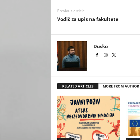
Previous article
Vodič za upis na fakultete
Duško
RELATED ARTICLES
MORE FROM AUTHOR