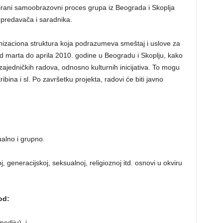
nuirani samoobrazovni proces grupa iz Beograda i Skoplja
 predavača i saradnika.
izaciona struktura koja podrazumeva smeštaj i uslove za
d marta do aprila 2010. godine u Beogradu i Skoplju, kako
ajedničkih radova, odnosno kulturnih inicijativa. To mogu
 tribina i sl. Po završetku projekta, radovi će biti javno
ualno i grupno.
j, generacijskoj, seksualnoj, religioznoj itd. osnovi u okviru
od:
ediju), i