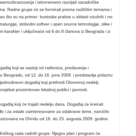
 samoobrazovanja i istovremeno razvijati saradničke
ama. Radne grupe će se formirati prema različitim temama i
o što su na primer: kustoske prakse u oblasti vizulnih i ne-
maturgija, slobodni softver i open source tehnologije, slike i
ni karakter i uključivaće od 6 do 8 članova iz Beograda i iz
ađaj koji se sastoji od radionica, predavanja i
 u Beogradu, od 12. do 16. juna 2009. i predstavlja polaznu
jednodnevni događaj koji prethodi Otvorenoj nedelji.
rojekat prezentovao lokalnoj publici i javnosti.
ogađaj koji će trajati nedelju dana. Događaj će kreirati
đe i za ostale zainteresovane za odabrane teme, naročito
rganizovana na Ohridu od 16. do 23. avgusta 2009. godine.
dničkog rada radnih grupa. Njegov plan i program će