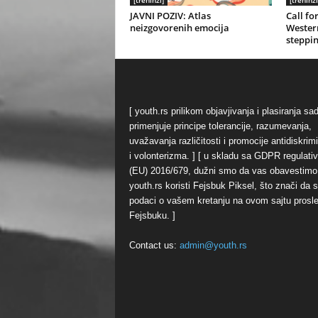
[treninzi]
[treninzi
JAVNI POZIV: Atlas
Call fo
neizgovorenih emocija
Western
steppin
[ youth.rs prilikom objavjivanja i plasiranja sa
primenjuje principe tolerancije, razumevanja,
uvažavanja različitosti i promocije antidiskrim
i volonterizma. ] [ u skladu sa GDPR regulati
(EU) 2016/679, dužni smo da vas obavestimo
youth.rs koristi Fejsbuk Piksel, što znači da 
podaci o vašem kretanju na ovom sajtu prosl
Fejsbuku. ]
Contact us:
admin@youth.rs