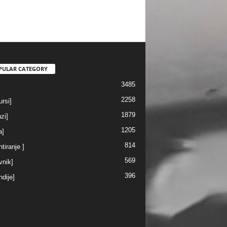
PULAR CATEGORY
3485
2258
rsi]
1879
nzi]
1205
a]
814
ntiranje ]
569
vnik]
396
ndije]