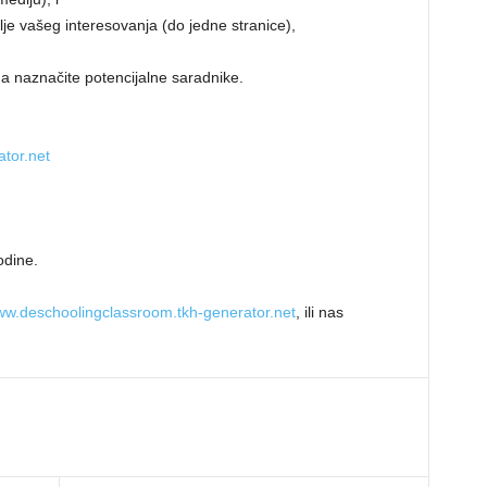
e vašeg interesovanja (do jedne stranice),
da naznačite potencijalne saradnike.
tor.net
odine.
w.deschoolingclassroom.tkh-generator.net
, ili nas