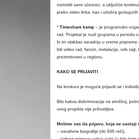
osmisliti sami učesnici, a uključiće konti
preko video linka, kao i učešća gostujućih
*
Timeshare kamp
– je programsko-organ
rad. Projekat je nudi grupama u periodu o
bi im olakšao saradnju u vreme pripreme z
biti video rad, fanzin, instalacija, veb sajt,
prezentovani u regionu.
KAKO SE PRIJAVITI
Na konkurs je moguće prijaviti se i individ
Bilo kakva diskriminacija na etničkoj, polno
ovog projekta nije prihvatljiva.
Molimo vas da prijavu, koja se sastoji 
– narativne biografije (do 500 reči),
– jednog primera vašeg rada (u bilo kom m