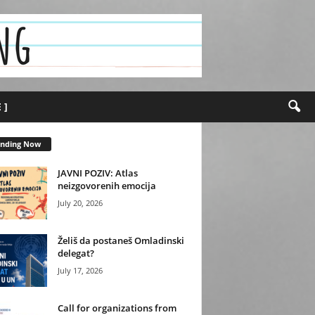
 ]
ending Now
JAVNI POZIV: Atlas
neizgovorenih emocija
July 20, 2026
Želiš da postaneš Omladinski
delegat?
July 17, 2026
Call for organizations from