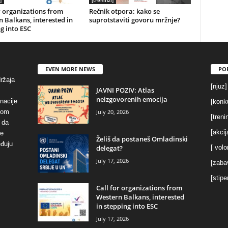
]
[treninzi]
r organizations from
Rečnik otpora: kako se
 Balkans, interested in
suprotstaviti govoru mržnje?
g into ESC
EVEN MORE NEWS
PO
držaja
[njuz]
JAVNI POZIV: Atlas
neizgovorenih emocija
inacije
[konku
July 20, 2026
vom
[treni
 da
[akcij
se
Želiš da postaneš Omladinski
eđuju
delegat?
[ volo
July 17, 2026
[zaba
[stipe
Call for organizations from
Western Balkans, interested
in stepping into ESC
July 17, 2026