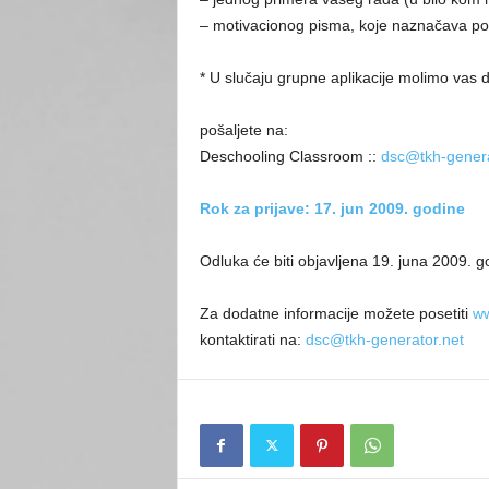
– motivacionog pisma, koje naznačava polj
* U slučaju grupne aplikacije molimo vas 
pošaljete na:
Deschooling Classroom ::
dsc@tkh-genera
Rok za prijave: 17. jun 2009. godine
Odluka će biti objavljena 19. juna 2009. g
Za dodatne informacije možete posetiti
ww
kontaktirati na:
dsc@tkh-generator.net