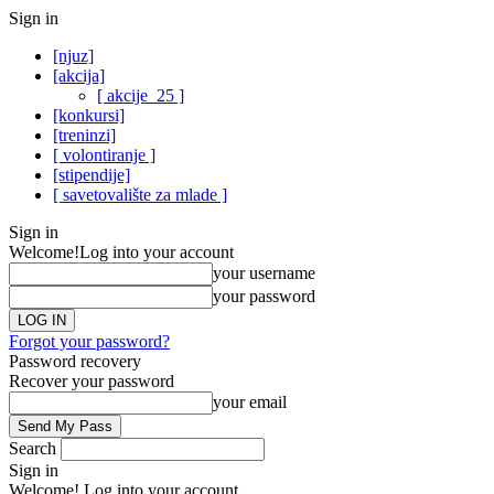
Sign in
[njuz]
[akcija]
[ akcije_25 ]
[konkursi]
[treninzi]
[ volontiranje ]
[stipendije]
[ savetovalište za mlade ]
Sign in
Welcome!
Log into your account
your username
your password
Forgot your password?
Password recovery
Recover your password
your email
Search
Sign in
Welcome! Log into your account