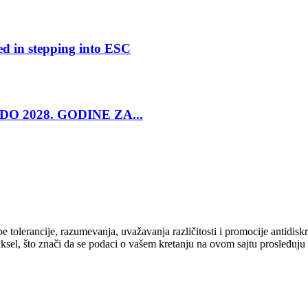
ed in stepping into ESC
O 2028. GODINE ZA...
cipe tolerancije, razumevanja, uvažavanja različitosti i promocije antid
ksel, što znači da se podaci o vašem kretanju na ovom sajtu prosleđuju