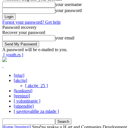
your username
your password
Forgot your password? Get help
Password recovery
Recover your password
your email
A password will be e-mailed to you.
[ youth.rs ]
[njuz]
[akcija]
[ akcije_25 ]
[konkursi]
[treninzi]
[ volontiranje ]
[stipendije]
[ savetovalište za mlade ]
Home
[treninzi]
Stručna praksa u H.art and Companies Development