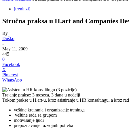
[treninzi]
Stručna praksa u H.art and Companies De
By
Duško
-
May 11, 2009
445
0
Facebook
X
Pinterest
WhatsApp
Asistent u HR konsaltingu (3 pozicije)
Trajanje prakse: 3 meseca, 3 dana u nedelji
Tokom prakse u H.art-u, kroz asistiranje u HR konsaltingu, a kroz rad
veštine kreiranja i organizacije treninga
veštine rada sa grupom
motivisanje ljudi
prepoznavanje razvojnih potreba