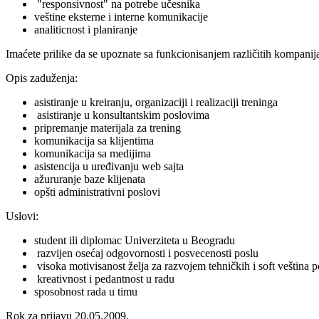
"responsivnost" na potrebe učesnika
veštine eksterne i interne komunikacije
analiticnost i planiranje
Imaćete prilike da se upoznate sa funkcionisanjem različitih kompanija
Opis zaduženja:
asistiranje u kreiranju, organizaciji i realizaciji treninga
asistiranje u konsultantskim poslovima
pripremanje materijala za trening
komunikacija sa klijentima
komunikacija sa medijima
asistencija u uređivanju web sajta
ažururanje baze klijenata
opšti administrativni poslovi
Uslovi:
student ili diplomac Univerziteta u Beogradu
razvijen osećaj odgovornosti i posvecenosti poslu
visoka motivisanost želja za razvojem tehničkih i soft veština 
kreativnost i pedantnost u radu
sposobnost rada u timu
Rok za prijavu 20.05.2009.