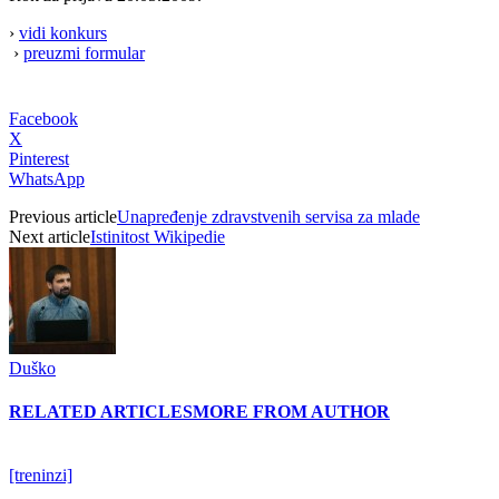
›
vidi konkurs
›
preuzmi formular
Facebook
X
Pinterest
WhatsApp
Previous article
Unapređenje zdravstvenih servisa za mlade
Next article
Istinitost Wikipedie
Duško
RELATED ARTICLES
MORE FROM AUTHOR
[treninzi]