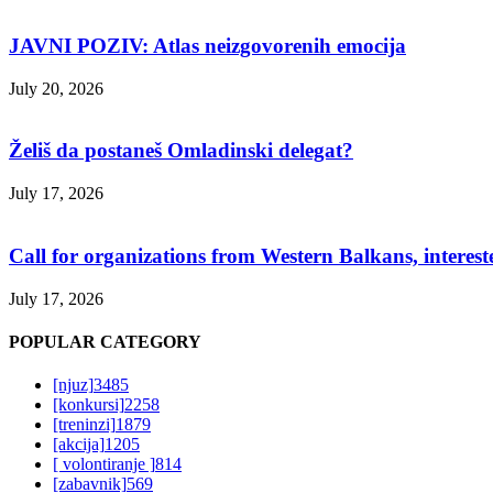
JAVNI POZIV: Atlas neizgovorenih emocija
July 20, 2026
Želiš da postaneš Omladinski delegat?
July 17, 2026
Call for organizations from Western Balkans, interest
July 17, 2026
POPULAR CATEGORY
[njuz]
3485
[konkursi]
2258
[treninzi]
1879
[akcija]
1205
[ volontiranje ]
814
[zabavnik]
569