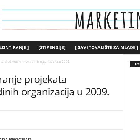
LONTIRANJE ]
[STIPENDIJE]
[ SAVETOVALIŠTE ZA MLADE ]
ta društvenih i nevladinih organizacija u 2009.
Tr
ranje projekata
dinih organizacija u 2009.
ADA BEOGRAD