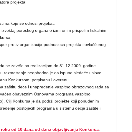
zatora projekta;
ti na koju se odnosi projekat;
 i izveštaj poreskog organa o izmirenim prispelim fiskalnim
kursa,
spor protiv organizacije-podnosioca projekta i ovlašćenog
da se završe sa realizacijom do 31.12.2009. godine.
ti u razmatranje neophodno je da ispune sledeće uslove:
sanu Konkursom, potpisanu i overenu.
a zaštitu dece i unapređenje vaspitno obrazovnog rada sa
uhvaćen obaveznim Osnovama programa vaspitno
o). Cilj Konkursa je da podrži projekte koji ponuđenim
pređenje postojećih programa u sistemu dečje zaštite i
 roku od 10 dana od dana objavljivanja Konkursa
.