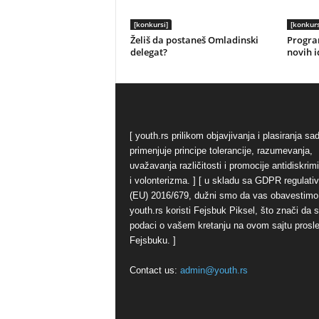
[konkursi]
[konkurs
Želiš da postaneš Omladinski
Progra
delegat?
novih i
[ youth.rs prilikom objavjivanja i plasiranja sa
primenjuje principe tolerancije, razumevanja,
uvažavanja različitosti i promocije antidiskrim
i volonterizma. ] [ u skladu sa GDPR regulati
(EU) 2016/679, dužni smo da vas obavestimo
youth.rs koristi Fejsbuk Piksel, što znači da 
podaci o vašem kretanju na ovom sajtu prosl
Fejsbuku. ]
Contact us:
admin@youth.rs