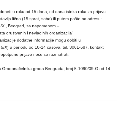
doneti u roku od 15 dana, od dana isteka roka za prijavu.
avlja lično (15 sprat, soba) ili putem pošte na adresu:
a 5/X , Beograd, sa napomenom –
ta društvenih i nevladinih organizacija“
nizacije dodatne informacije mogu dobiti u
a 5/X) u periodu od 10-14 časova, tel. 3061-687, kontakt
epotpune prijave neće se razmatrati.
ka Gradonačelnika grada Beograda, broj 5-1090/09-G od 14.