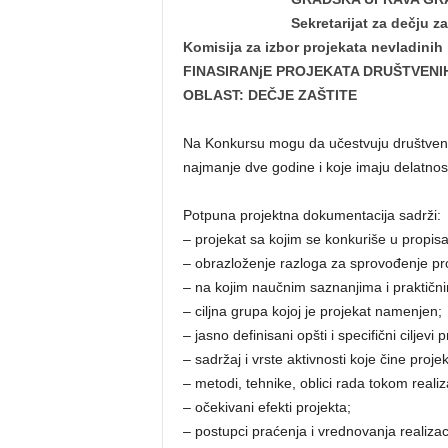
Sekretarijat za dečju za
Komisija za izbor projekata nevladinih 
FINASIRANjE PROJEKATA DRUŠTVENIH 
OBLAST: DEČJE ZAŠTITE
Na Konkursu mogu da učestvuju društvene
najmanje dve godine i koje imaju delatno
Potpuna projektna dokumentacija sadrži:
– projekat sa kojim se konkuriše u propisan
– obrazloženje razloga za sprovođenje pro
– na kojim naučnim saznanjima i praktični
– ciljna grupa kojoj je projekat namenjen;
– jasno definisani opšti i specifični ciljevi p
– sadržaj i vrste aktivnosti koje čine projek
– metodi, tehnike, oblici rada tokom realiz
– očekivani efekti projekta;
– postupci praćenja i vrednovanja realizacij