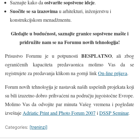
ostvarite sopstvene ideje
Saznajte kako da
.
Suočite se sa izazovima
u arhitekturi, inženjerstvu i
konstrukcijskom menadžmentu.
Gledajte u budućnost, saznajte granice sopstvene mašte i
pridružite nam se na Forumu novih tehnologija!
BESPLATNO
Prisustvo Forumu je u potpunosti
, ali zbog
ograničenih kapaciteta predavaonica molimo Vas da se
registrujete za predavanja klikom na gornji link
On-line prijava
.
Forum novih tehnologija je nastavak naših uspešnih projekata koji
su bili izuzetno dobro prihvaćeni na području jugoistočne Evrope.
Molimo Vas da odvojite par minuta Vašeg vremena i pogledate
izveštaje
Adriatic Print and Photo Forum 2007
i
DSSP Seminar
.
Categories:
[treninzi]