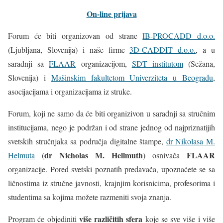
On-line prijava
Forum će biti organizovan od strane
IB-PROCADD d.o.o.
(Ljubljana, Slovenija) i naše firme
3D-CADDIT d.o.o.
, a u
saradnji sa
FLAAR
organizacijom,
SDT institutom
(Sežana,
Slovenija) i
Mašinskim fakultetom Univerziteta u Beogradu
,
asocijacijama i organizacijama iz struke.
Forum, koji ne samo da će biti organizivon u saradnji sa stručnim
institucijama, nego je podržan i od strane jednog od najpriznatijih
svetskih stručnjaka sa područja digitalne štampe,
dr Nikolasa M.
dr Nicholas M. Hellmuth
FLAAR
Helmuta
(
) osnivača
organizacije. Pored svetski poznatih predavača, upoznaćete se sa
ličnostima iz stručne javnosti, krajnjim korisnicima, profesorima i
studentima sa kojima možete razmeniti svoja znanja.
više različitih sfera
Program će objediniti
koje se sve više i više