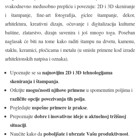
svakodnevno međusobno prepliću i povezuju: 2D i 3D skeniranje
i štampanje, fine-art fotografija, giclee štampanje, dekor,
arhitektura, kreativni dizajn, očuvanje i digitalizacija kulturne
baštine, zlatarstvo, dizajn suvenira i još mnogo toga. Poseban
naglasak će biti na tome kako raditi štampu na drvetu, kamenu,
staklu, keramici, pločicama i metalu (u smislu primene kod izrade
arhitektonskih natpisa i oznaka).
najnovijim 2D i 3D tehnologijama
Upoznajte se sa
skeniranja i štampanja
.
mogućnosti njihove primene
Otkrijte
u spomenutim poljima i
različite opcije povezivanja tih polja
.
uspešne primere iz prakse
Pogledajte
.
dobre i inovativne ideje u aktuelnoj tržišnoj
Prepoznajte
situaciji
.
poboljšate i ubrzate Vašu produktivnost
Naučite kako da
.