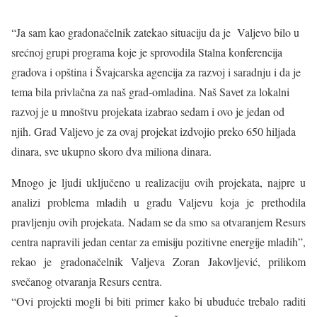
“Ja sam kao gradonačelnik zatekao situaciju da je Valjevo bilo u
srećnoj grupi programa koje je sprovodila Stalna konferencija
gradova i opština i Švajcarska agencija za razvoj i saradnju i da je
tema bila privlačna za naš grad-omladina. Naš Savet za lokalni
razvoj je u mnoštvu projekata izabrao sedam i ovo je jedan od
njih. Grad Valjevo je za ovaj projekat izdvojio preko 650 hiljada
dinara, sve ukupno skoro dva miliona dinara.
Mnogo je ljudi uključeno u realizaciju ovih projekata, najpre u
analizi problema mladih u gradu Valjevu koja je prethodila
pravljenju ovih projekata. Nadam se da smo sa otvaranjem Resurs
centra napravili jedan centar za emisiju pozitivne energije mladih”,
rekao je gradonačelnik Valjeva Zoran Jakovljević, prilikom
svečanog otvaranja Resurs centra.
“Ovi projekti mogli bi biti primer kako bi ubuduće trebalo raditi