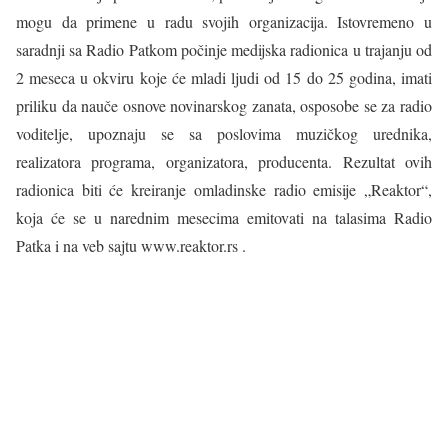
mogu da primene u radu svojih organizacija. Istovremeno u
saradnji sa Radio Patkom počinje medijska radionica u trajanju od
2 meseca u okviru koje će mladi ljudi od 15 do 25 godina, imati
priliku da nauče osnove novinarskog zanata, osposobe se za radio
voditelje, upoznaju se sa poslovima muzičkog urednika,
realizatora programa, organizatora, producenta. Rezultat ovih
radionica biti će kreiranje omladinske radio emisije „Reaktor“,
koja će se u narednim mesecima emitovati na talasima Radio
Patka i na veb sajtu www.reaktor.rs .