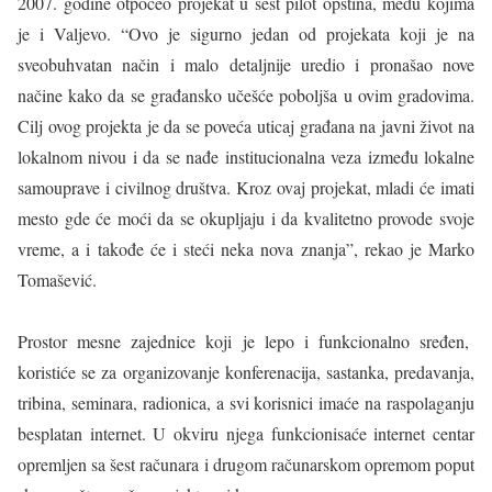
2007. godine otpočeo projekat u šest pilot opština, među kojima
je i Valjevo. “Ovo je sigurno jedan od projekata koji je na
sveobuhvatan način i malo detaljnije uredio i pronašao nove
načine kako da se građansko učešće poboljša u ovim gradovima.
Cilj ovog projekta je da se poveća uticaj građana na javni život na
lokalnom nivou i da se nađe institucionalna veza između lokalne
samouprave i civilnog društva. Kroz ovaj projekat, mladi će imati
mesto gde će moći da se okupljaju i da kvalitetno provode svoje
vreme, a i takođe će i steći neka nova znanja”, rekao je Marko
Tomašević.
Prostor mesne zajednice koji je lepo i funkcionalno sređen,
koristiće se za organizovanje konferenacija, sastanka, predavanja,
tribina, seminara, radionica, a svi korisnici imaće na raspolaganju
besplatan internet. U okviru njega funkcionisaće internet centar
opremljen sa šest računara i drugom računarskom opremom poput