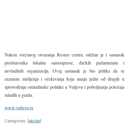
Nakon svečanog otvaranja Resurs centra, održan je i sastanak
predstavnika lokalne samouprave, đačkih parlamenata i
nevladinih organizacija. Ovaj sastanak je bio prilika da se
razmene mišljenja i očekivanja koja imaju jedni od drugih u
sprovođenju omladinske politike u Valjevu i poboljšanja položaja
mladih u gradu.
www.valjevo.rs
Categories:
[akcija]