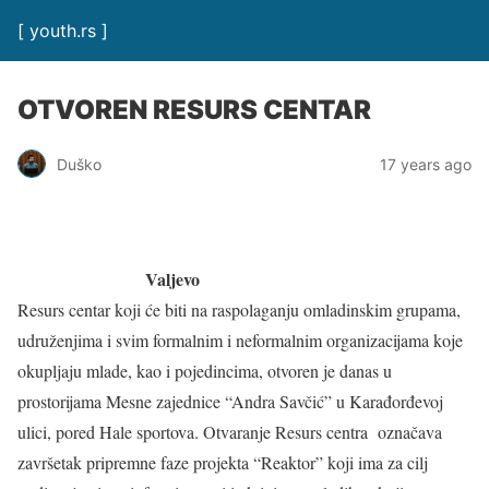
[ youth.rs ]
OTVOREN RESURS CENTAR
Duško
17 years ago
Valjevo
Resurs centar koji će biti na raspolaganju omladinskim grupama,
udruženjima i svim formalnim i neformalnim organizacijama koje
okupljaju mlade, kao i pojedincima, otvoren je danas u
prostorijama Mesne zajednice “Andra Savčić” u Karađorđevoj
ulici, pored Hale sportova. Otvaranje Resurs centra označava
završetak pripremne faze projekta “Reaktor” koji ima za cilj