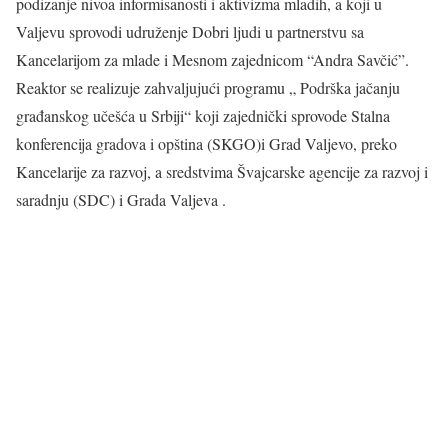
podizanje nivoa informisanosti i aktivizma mladih, a koji u
Valjevu sprovodi udruženje Dobri ljudi u partnerstvu sa
Kancelarijom za mlade i Mesnom zajednicom “Andra Savčić”.
Reaktor se realizuje zahvaljujući programu „ Podrška jačanju
građanskog učešća u Srbiji“ koji zajednički sprovode Stalna
konferencija gradova i opština (SKGO)i Grad Valjevo, preko
Kancelarije za razvoj, a sredstvima Švajcarske agencije za razvoj i
saradnju (SDC) i Grada Valjeva .