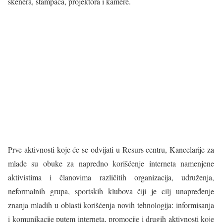
skenera, štampača, projektora i kamere.
Prve aktivnosti koje će se odvijati u Resurs centru, Kancelarije za
mlade su obuke za napredno korišćenje interneta namenjene
aktivistima i članovima različitih organizacija, udruženja,
neformalnih grupa, sportskih klubova čiji je cilj unapređenje
znanja mladih u oblasti korišćenja novih tehnologija: informisanja
i komunikacije putem interneta, promocije i drugih aktivnosti koje