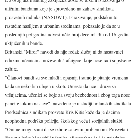
uličnim bandama koje je sprovedeno na zahtev sindikata
prosvetnih radnika (NASUWT). Istraživanje, podstaknuto
rastućim nasiljem u urbanim sredinama, pokazalo je da se u
poslednjih pet godina udvostručio broj dece mlađih od 16 godina
uključenih u bande.
Britanski "Miror" navodi da nije redak slučaj ni da nastavnici
oduzmu učenicima noževe ili šrafcigere, koje nose radi sopstvene
zaštite.
"Članovi bandi su sve mlađi i opasniji i samo je pitanje vremena
kada će neko biti ubijen u školi. Umesto da uče i druže sa
vršnjacima, učenici se boje za svoju bezbednost i zbog toga nose
pancire tokom nastave", navedeno je u studiji britanskih sindikata.
Predsednica sindikata prosvete Kris Kitis kaže da je đacima
neophodna podrška policije, školskog veća i socijalnih službi.
"Oni ne mogu sami da se izbore sa ovim problemom. Prosvetari
čine sve kako bi zaštitili učenike, ali potrebno je i da zajednica