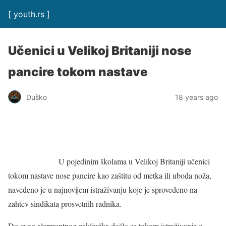
[ youth.rs ]
Učenici u Velikoj Britaniji nose
pancire tokom nastave
Duško
18 years ago
U pojedinim školama u Velikoj Britaniji učenici
tokom nastave nose pancire kao zaštitu od metka ili uboda noža,
navedeno je u najnovijem istraživanju koje je sprovedeno na
zahtev sindikata prosvetnih radnika.
Do ovog alarmantnog zaključka došlo se tokom istraživanja o