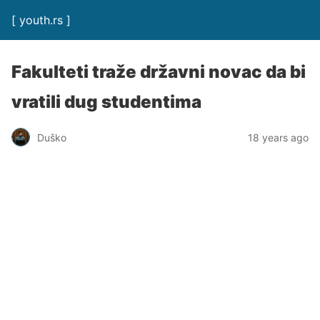
[ youth.rs ]
Fakulteti traže državni novac da bi
vratili dug studentima
Duško
18 years ago