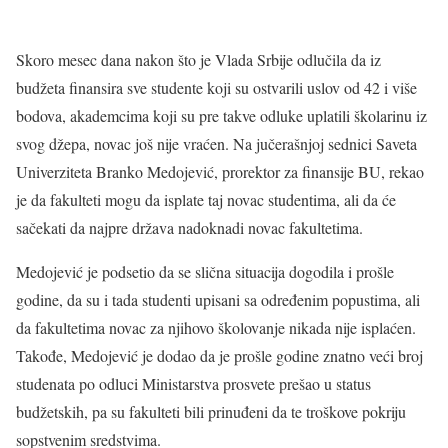
Skoro mesec dana nakon što je Vlada Srbije odlučila da iz
budžeta finansira sve studente koji su ostvarili uslov od 42 i više
bodova, akademcima koji su pre takve odluke uplatili školarinu iz
svog džepa, novac još nije vraćen. Na jučerašnjoj sednici Saveta
Univerziteta Branko Medojević, prorektor za finansije BU, rekao
je da fakulteti mogu da isplate taj novac studentima, ali da će
sačekati da najpre država nadoknadi novac fakultetima.
Medojević je podsetio da se slična situacija dogodila i prošle
godine, da su i tada studenti upisani sa određenim popustima, ali
da fakultetima novac za njihovo školovanje nikada nije isplaćen.
Takođe, Medojević je dodao da je prošle godine znatno veći broj
studenata po odluci Ministarstva prosvete prešao u status
budžetskih, pa su fakulteti bili prinuđeni da te troškove pokriju
sopstvenim sredstvima.