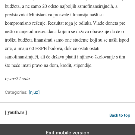
budžeta, a ne samo 20 odsto najboljih samofinansirajućih, a
predstavnici Ministarstva prosvete i finansija našli su
kompromisno rešenje. Rezultat toga je odluka Vlade doneta pre
nešto manje od mesec dana kojom se država obavezuje da će o
trošku budžeta finansirati samo one studente koji su se našli ispod
crte, a imaju 60 ESPB bodova, dok će ostali ostati
samofinansirajući, ali će država platiti i njihovo školovanje s tim
što neće imati pravo na dom, kredit, stipendije.
Izvor:24 sata
Categories:
[njuz]
[ youth.rs ]
Back to top
Exit mobile version