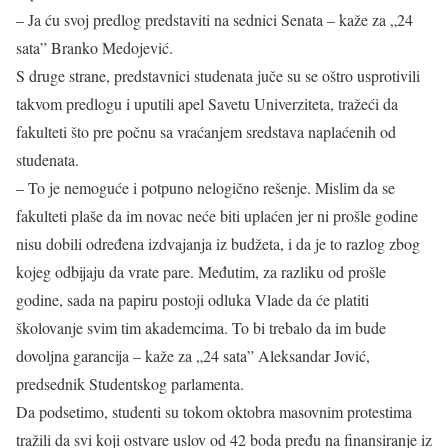
– Ja ću svoj predlog predstaviti na sednici Senata – kaže za „24
sata” Branko Medojević.
S druge strane, predstavnici studenata juče su se oštro usprotivili
takvom predlogu i uputili apel Savetu Univerziteta, tražeći da
fakulteti što pre počnu sa vraćanjem sredstava naplaćenih od
studenata.
– To je nemoguće i potpuno nelogično rešenje. Mislim da se
fakulteti plaše da im novac neće biti uplaćen jer ni prošle godine
nisu dobili određena izdvajanja iz budžeta, i da je to razlog zbog
kojeg odbijaju da vrate pare. Međutim, za razliku od prošle
godine, sada na papiru postoji odluka Vlade da će platiti
školovanje svim tim akademcima. To bi trebalo da im bude
dovoljna garancija – kaže za „24 sata” Aleksandar Jović,
predsednik Studentskog parlamenta.
Da podsetimo, studenti su tokom oktobra masovnim protestima
tražili da svi koji ostvare uslov od 42 boda pređu na finansiranje iz