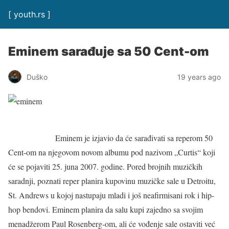
[ youth.rs ]
Eminem sarađuje sa 50 Cent-om
Duško
19 years ago
Eminem je izjavio da će sarađivati sa reperom 50
Cent-om na njegovom novom albumu pod nazivom „Curtis“ koji
će se pojaviti 25. juna 2007. godine. Pored brojnih muzičkih
saradnji, poznati reper planira kupovinu muzičke sale u Detroitu,
St. Andrews u kojoj nastupaju mladi i još neafirmisani rok i hip-
hop bendovi. Eminem planira da salu kupi zajedno sa svojim
menadžerom Paul Rosenberg-om, ali će vođenje sale ostaviti već