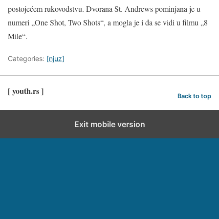
postojećem rukovodstvu. Dvorana St. Andrews pominjana je u
numeri „One Shot, Two Shots“, a mogla je i da se vidi u filmu „8
Mile“.
Categories:
[njuz]
[ youth.rs ]
Back to top
Exit mobile version