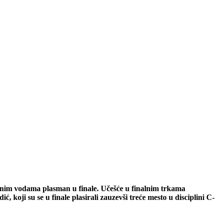
nim vodama plasman u finale.
Učešće u finalnim trkama
koji su se u finale plasirali zauzevši treće mesto u disciplini C-