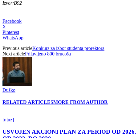
Izvor:B92
Facebook
X
Pinterest
WhatsApp
Previous article
Konkurs za izbor studenta prorektora
Next article
Prijavljeno 800 brucoša
Duško
RELATED ARTICLES
MORE FROM AUTHOR
[njuz]
USVOJEN AKCIONI PLAN ZA PERIOD OD 2026.