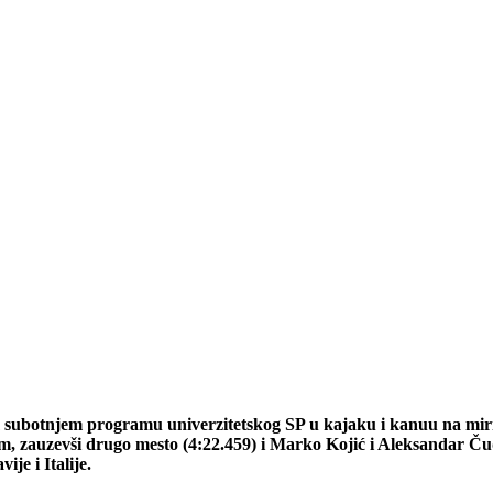
 subotnjem programu univerzitetskog SP u kajaku i kanuu na mir
, zauzevši drugo mesto (4:22.459) i Marko Kojić i Aleksandar Čudić, 
ije i Italije.