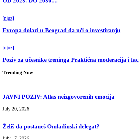
OD 2023. DO 2030....
[njuz]
Evropa dolazi u Beograd da uči o investiranju
[njuz]
Poziv za učesnike treninga Praktična moderacija i fac
Trending Now
JAVNI POZIV: Atlas neizgovorenih emocija
July 20, 2026
Želiš da postaneš Omladinski delegat?
July 17, 2026