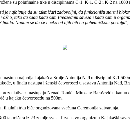
ene su polufinalne trke u disciplinama C-1, K-1, C-2 i K-2 na 1000 
 je najbitnije da su takmičari zadovoljni, da funkcionišu startni blokov
jako važno, tako da sada kada sam Predsednik saveza i kada sam u orga
8 finala. Nadam se da će i neko od njih biti na pobedničkom postolju
“,
alu nastupa najbolja kajakašca Srbije Antonija Nađ u disciplini K-1 50
akođe, u finalu nastupa i ženski četvorosed u sastavu Antonija Nađ, B
eprezentativaca nastupaju Nenad Tomić i Miroslav Barašević u kanuu d
vić u kajaku četvorosedu na 500m.
n finalnih trka biće organizovana svečana Ceremonija zatvaranja.
 400 takmičara iz 23 zemlje sveta. Prvenstvo organizuju Kajakaški sav