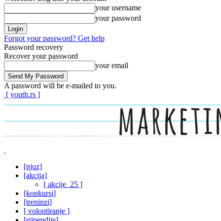
your username
your password
Forgot your password? Get help
Password recovery
Recover your password
your email
A password will be e-mailed to you.
[ youth.rs ]
[njuz]
[akcija]
[ akcije_25 ]
[konkursi]
[treninzi]
[ volontiranje ]
[stipendije]