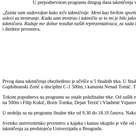
U prepodnevnom programu drugog dana takmičenja vož
„
Zaista sam zadovoljan kako teče takmičenje. Meni kao bivšem sportisti
uslovi za treniranje. Kada sam trenirao i takmičio se to mi je bilo 
takmičara. Raduje me dobar rezultat naših reprezentativaca, za sada 
i direktor prvenstva.
Prvog dana takmičenja obezbeđeno je učešće u 5 finalnih trka. U fin
Gajdobranski Zorić u disciplini C-1 500m, i kanuista Nenad Tomić. T
Tokom popodneva na programu su ostale polufinalne trke. Od naših r
na 500m i Filip Kukić, Boris Tomka, Dejan Terzić i Vladimir Vujano
U nedelju su na programu finalne trke od 9.30 do 18.10 časova. Nako
Svetsko univerzitetsko prvenstvo u kajaku i kanuu okupilo je više od
takmičenja za predstojeću Univerzijadu u Beogradu.