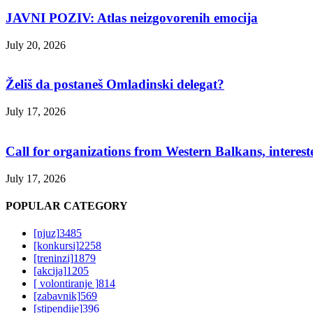
JAVNI POZIV: Atlas neizgovorenih emocija
July 20, 2026
Želiš da postaneš Omladinski delegat?
July 17, 2026
Call for organizations from Western Balkans, interest
July 17, 2026
POPULAR CATEGORY
[njuz]
3485
[konkursi]
2258
[treninzi]
1879
[akcija]
1205
[ volontiranje ]
814
[zabavnik]
569
[stipendije]
396