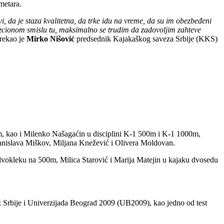
metara.
i, da je staza kvalitetna, da trke idu na vreme, da su im obezbeđeni
nizcionom smislu tu, maksimalno se trudim da zadovoljim zahteve
 rekao je
Mirko Nišović
predsednik Kajakaškog saveza Srbije (KKS)
0m, kao i Milenko Našagaćin u disciplini K-1 500m i K-1 1000m,
ranislava Miškov, Miljana Knežević i Olivera Moldovan.
vokleku na 500m, Milica Starović i Marija Matejin u kajaku dvosedu
ez Srbije i Univerzijada Beograd 2009 (UB2009), kao jedno od test