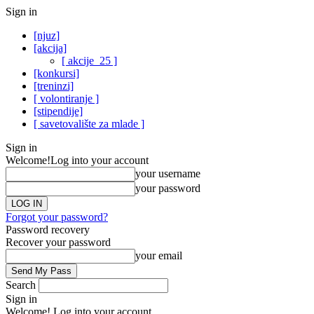
Sign in
[njuz]
[akcija]
[ akcije_25 ]
[konkursi]
[treninzi]
[ volontiranje ]
[stipendije]
[ savetovalište za mlade ]
Sign in
Welcome!
Log into your account
your username
your password
Forgot your password?
Password recovery
Recover your password
your email
Search
Sign in
Welcome! Log into your account