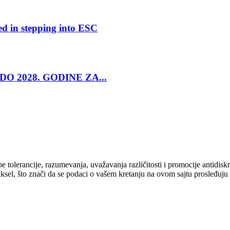
ed in stepping into ESC
O 2028. GODINE ZA...
cipe tolerancije, razumevanja, uvažavanja različitosti i promocije antid
ksel, što znači da se podaci o vašem kretanju na ovom sajtu prosleđuju