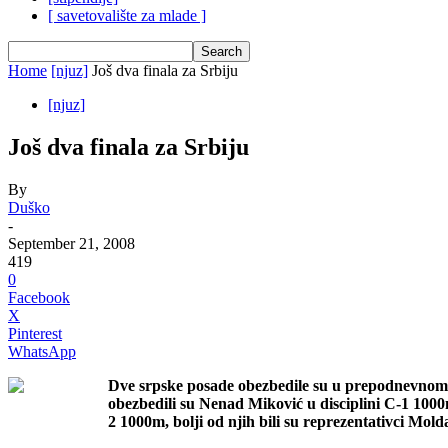
[ savetovalište za mlade ]
Home
[njuz]
Još dva finala za Srbiju
[njuz]
Još dva finala za Srbiju
By
Duško
-
September 21, 2008
419
0
Facebook
X
Pinterest
WhatsApp
Dve srpske posade obezbedile su u prepodnevnom
obezbedili su Nenad Miković u disciplini C-1 1000m
2 1000m, bolji od njih bili su reprezentativci Moldav