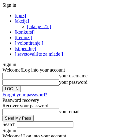
Sign in
[njuz]
[akcija]
[ akcije_25 ]
[konkursi]
[treninzi]
[ volontiranje ]
[stipendije]
[ savetovalište za mlade ]
Sign in
Welcome!
Log into your account
your username
your password
Forgot your password?
Password recovery
Recover your password
your email
Search
Sign in
Welcome! Log into your account