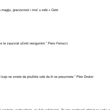
ma magiju, gracioznost i moć u sebi.«
Gete
e te zauzvrat učiniti nesigurnim.”
Piero Ferrucci
ici koje ne smete da priuštite sebi da ih ne preuzmete.”
Piter Druker