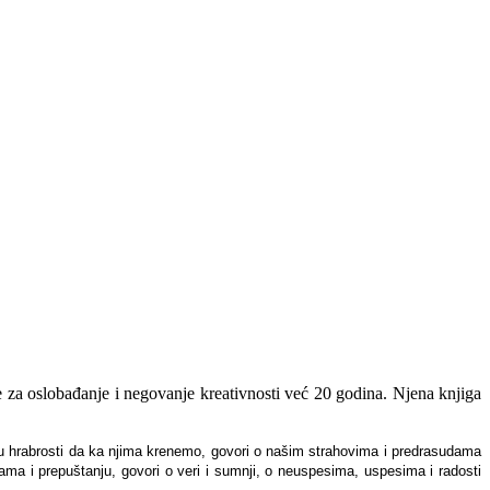
 za oslobađanje i negovanje kreativnosti već 20 godina. Njena knjiga
nju hrabrosti da ka njima krenemo, govori o našim strahovima i predrasudama
icama i prepuštanju, govori o veri i sumnji, o neuspesima, uspesima i radosti