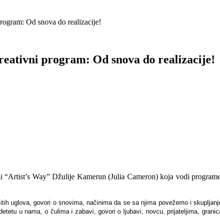
gram: Od snova do realizacije!
tivni program: Od snova do realizacije!
zi “Artist’s Way” Džulije Kamerun (Julia Cameron) koja vodi programe
ličitih uglova, govori o snovima, načinima da se sa njima povežemo i skuplja
 detetu u nama, o čulima i zabavi, govori o ljubavi, novcu, prijateljima, gran