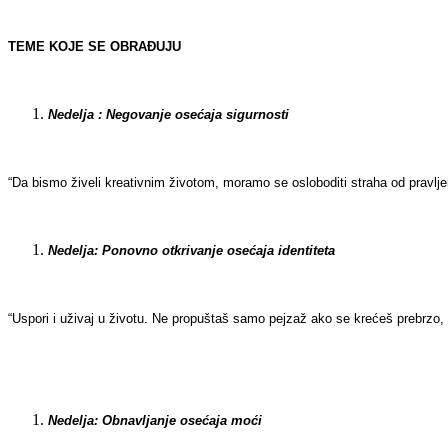
TEME KOJE SE OBRAĐUJU
Nedelja : Negovanje osećaja sigurnosti
“Da bismo živeli kreativnim životom, moramo se osloboditi straha od pravlj
Nedelja: Ponovno otkrivanje osećaja identiteta
“Uspori i uživaj u životu. Ne propuštaš samo pejzaž ako se krećeš prebrzo,
Nedelja: Obnavljanje osećaja moći