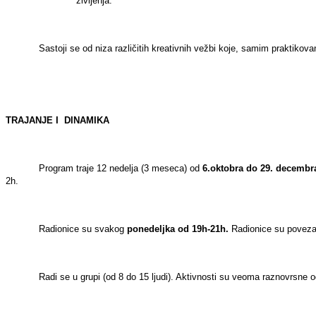
življenja.
Sastoji se od niza različitih kreativnih vežbi koje, samim praktikov
TRAJANJE I
DINAMIKA
Program traje 12 nedelja (3 meseca) od
6.oktobra
do 29. decembr
2h.
Radionice su svakog
ponedeljka od 19h-21h.
Radionice su povezane
Radi se u grupi (od 8 do 15 ljudi). Aktivnosti su veoma raznovrsne od