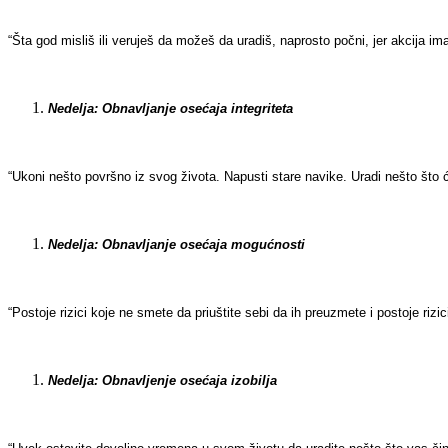
“
Šta god misliš ili veruješ da možeš da uradiš, naprosto počni, jer akcija i
Nedelja: Obnavljanje osećaja integriteta
“Ukoni nešto površno iz svog života. Napusti stare navike. Uradi nešto što ć
Nedelja: Obnavljanje osećaja mogućnosti
“Postoje rizici koje ne smete da priuštite sebi da ih preuzmete i postoje riz
Nedelja: Obnavljenje osećaja izobilja