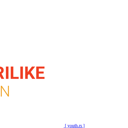
[ youth.rs ]