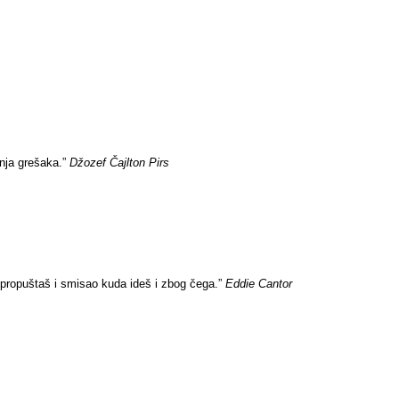
enja grešaka.”
Džozef Čajlton Pirs
 propuštaš i smisao kuda ideš i zbog čega.”
Eddie Cantor