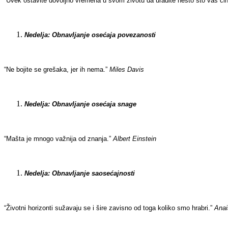
“Uvek ostavite dovoljno vremena u svom životu da uradite nešto što vas čin
Nedelja: Obnavljanje osećaja povezanosti
“Ne bojite se grešaka, jer ih nema.”
Miles Davis
Nedelja: Obnavljanje osećaja snage
“Mašta je mnogo važnija od znanja.”
Albert Einstein
Nedelja: Obnavljanje saosećajnosti
“Životni horizonti sužavaju se i šire zavisno od toga koliko smo hrabri.”
Anai