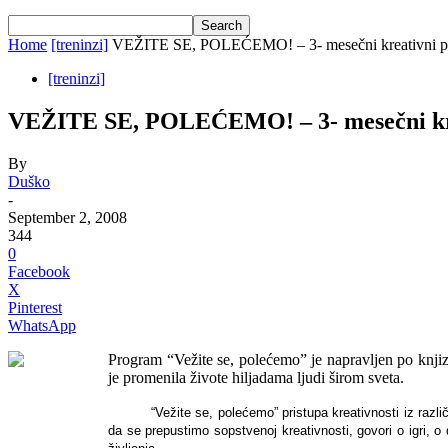
Home
[treninzi]
VEŽITE SE, POLEĆEMO! – 3- mesečni kreativni pro
[treninzi]
VEŽITE SE, POLEĆEMO! – 3- mesečni krea
By
Duško
-
September 2, 2008
344
0
Facebook
X
Pinterest
WhatsApp
Program “Vežite se, polećemo” je napravljen po knji
je promenila živote hiljadama ljudi širom sveta.
“Vežite se, polećemo”
pristupa kreativnosti iz raz
da se prepustimo sopstvenoj kreativnosti, govori o igri, o