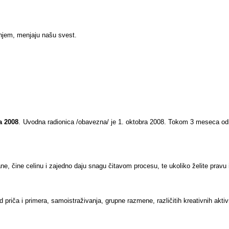
anjem, menjaju našu svest.
a 2008
. Uvodna radionica /obavezna/ je 1. oktobra 2008. Tokom 3 meseca odr
, čine celinu i zajedno daju snagu čitavom procesu, te ukoliko želite pravu i
 priča i primera, samoistraživanja, grupne razmene, različitih kreativnih aktiv