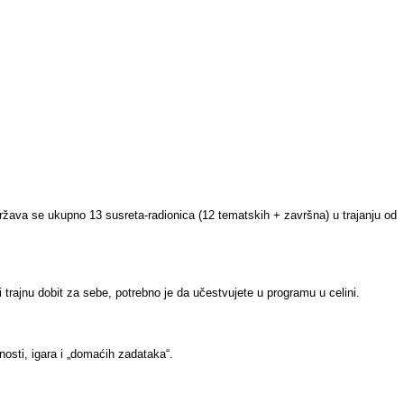
žava se ukupno 13 susreta-radionica (12 tematskih + završna) u trajanju od
 trajnu dobit za sebe, potrebno je da učestvujete u programu u celini.
nosti, igara i „domaćih zadataka“.