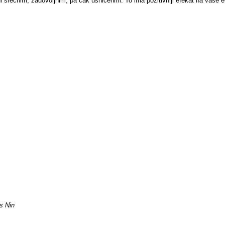
i srećnim, zadovoljnim, pa čak ushićenim. To ima pozitivniji efekat na vaše 
s Nin