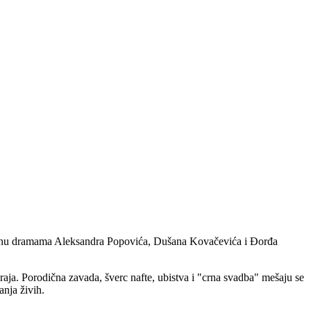
eleženu dramama Aleksandra Popovića, Dušana Kovačevića i Đorđa
raja. Porodična zavada, šverc nafte, ubistva i "crna svadba" mešaju se
nja živih.