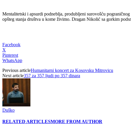
Mentalitetski i apsurdi podneblja, produbljeni surovošću pograničnog ž
opšteg stanja društva u kome živimo. Dragan Nikolić sa gorkim podsmeh
Facebook
X
Pinterest
WhatsApp
Previous article
Humanitarni koncert za Kosovsku Mitrovicu
Next article
357 za 357 ljudi po 357 dinara
Duško
RELATED ARTICLES
MORE FROM AUTHOR