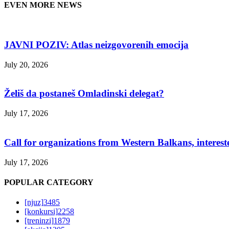
EVEN MORE NEWS
JAVNI POZIV: Atlas neizgovorenih emocija
July 20, 2026
Želiš da postaneš Omladinski delegat?
July 17, 2026
Call for organizations from Western Balkans, interest
July 17, 2026
POPULAR CATEGORY
[njuz]
3485
[konkursi]
2258
[treninzi]
1879