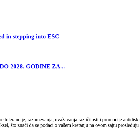
ed in stepping into ESC
O 2028. GODINE ZA...
cipe tolerancije, razumevanja, uvažavanja različitosti i promocije antid
ksel, što znači da se podaci o vašem kretanju na ovom sajtu prosleđuju