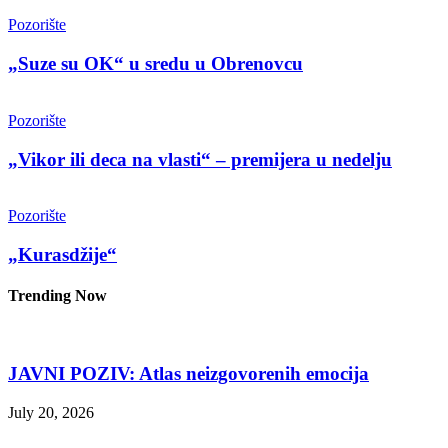
Pozorište
„Suze su OK“ u sredu u Obrenovcu
Pozorište
„Vikor ili deca na vlasti“ – premijera u nedelju
Pozorište
„Kurasdžije“
Trending Now
JAVNI POZIV: Atlas neizgovorenih emocija
July 20, 2026