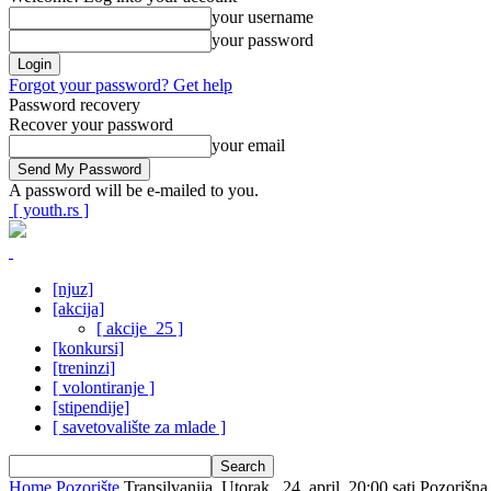
your username
your password
Forgot your password? Get help
Password recovery
Recover your password
your email
A password will be e-mailed to you.
[ youth.rs ]
[njuz]
[akcija]
[ akcije_25 ]
[konkursi]
[treninzi]
[ volontiranje ]
[stipendije]
[ savetovalište za mlade ]
Home
Pozorište
Transilvanija, Utorak , 24. april, 20:00 sati Pozorišn