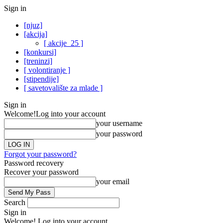
Sign in
[njuz]
[akcija]
[ akcije_25 ]
[konkursi]
[treninzi]
[ volontiranje ]
[stipendije]
[ savetovalište za mlade ]
Sign in
Welcome!
Log into your account
your username
your password
Forgot your password?
Password recovery
Recover your password
your email
Search
Sign in
Welcome! Log into your account