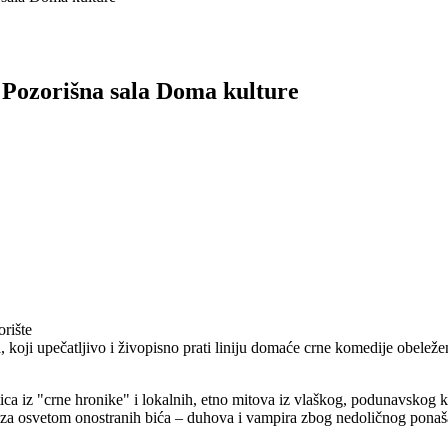
ti Pozorišna sala Doma kulture
rište
a, koji upečatljivo i živopisno prati liniju domaće crne komedije ob
ica iz "crne hronike" i lokalnih, etno mitova iz vlaškog, podunavskog k
 za osvetom onostranih bića – duhova i vampira zbog nedoličnog ponaša