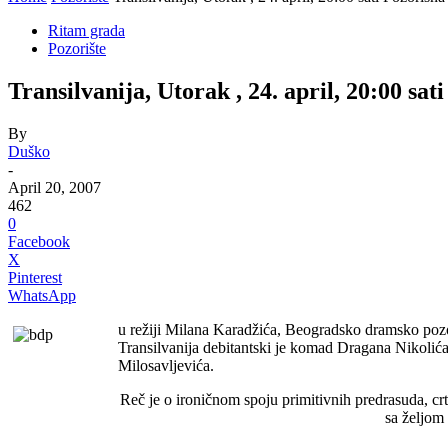
Ritam grada
Pozorište
Transilvanija, Utorak , 24. april, 20:00 sa
By
Duško
-
April 20, 2007
462
0
Facebook
X
Pinterest
WhatsApp
u režiji Milana Karadžića, Beogradsko dramsko pozo
Transilvanija debitantski je komad Dragana Nikolić
Milosavljevića.
Reč je o ironičnom spoju primitivnih predrasuda, crt
sa željom