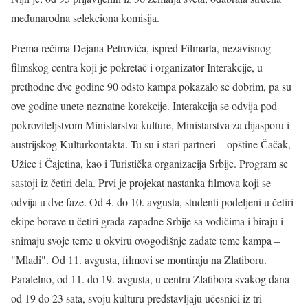
međunarodna selekciona komisija.
Prema rečima Dejana Petrovića, ispred Filmarta, nezavisnog
filmskog centra koji je pokretač i organizator Interakcije, u
prethodne dve godine 90 odsto kampa pokazalo se dobrim, pa su
ove godine unete neznatne korekcije. Interakcija se odvija pod
pokroviteljstvom Ministarstva kulture, Ministarstva za dijasporu i
austrijskog Kulturkontakta. Tu su i stari partneri – opštine Čačak,
Užice i Čajetina, kao i Turistička organizacija Srbije. Program se
sastoji iz četiri dela. Prvi je projekat nastanka filmova koji se
odvija u dve faze. Od 4. do 10. avgusta, studenti podeljeni u četiri
ekipe borave u četiri grada zapadne Srbije sa vodičima i biraju i
snimaju svoje teme u okviru ovogodišnje zadate teme kampa –
"Mladi". Od 11. avgusta, filmovi se montiraju na Zlatiboru.
Paralelno, od 11. do 19. avgusta, u centru Zlatibora svakog dana
od 19 do 23 sata, svoju kulturu predstavljaju učesnici iz tri