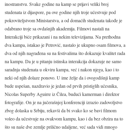
inostranstvu. Svake godine na kamp se prijavi veliki broj
studenata iz dijaspore, pa ove godine njih troje učestvuje pod
pokroviteljstvom Ministarstva, a od domaćih studenata takođe je
odabrano troje sa ovdašnjih akademija. Filmovi nastali na
Interakciji biće prikazani i na nekim televizijama. Na prethodna
dva kampa, istakao je Petrović, nastalo je ukupno osam filmova, a
dva od njih nagrađena su na festivalima što dokazuje kvalitet rada
na kampu. Da je u pitanju istinska interakcija dokazuje ne samo
saradnja studenata u okviru kampa, već i nakon njega, kao i to
neki od njih dolaze ponovo. U ime želje da i ovogodišnji kamp
bude uspešan, nazdravio je jedan od prvih pristiglih učesnika,
Nicolas Superby Aguirre iz Čilea, budući kamerman i direktor
fotografije. On je na jučerašnjoj konferenciji izrazio zadovoljstvo
zbog dolaska u Srbiju, rekavši da bi svako ko se bavi filmom
voleo da učestvuje na ovakvom kampu, kao i da bez obzira na to
što su naše dve zemlje prilično udaljene, već sada vidi mnogo