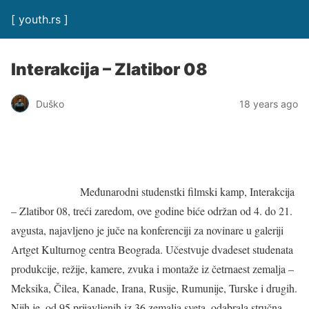
[ youth.rs ]
Interakcija – Zlatibor 08
Duško
18 years ago
Međunarodni studenstki filmski kamp, Interakcija
– Zlatibor 08, treći zaredom, ove godine biće održan od 4. do 21.
avgusta, najavljeno je juče na konferenciji za novinare u galeriji
Artget Kulturnog centra Beograda. Učestvuje dvadeset studenata
produkcije, režije, kamere, zvuka i montaže iz četrnaest zemalja –
Meksika, Čilea, Kanade, Irana, Rusije, Rumunije, Turske i drugih.
Nijh je, od 95 prijavljenih iz 36 zemalja sveta, odabrala stručna