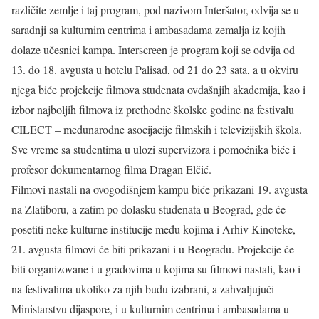
različite zemlje i taj program, pod nazivom Interšator, odvija se u
saradnji sa kulturnim centrima i ambasadama zemalja iz kojih
dolaze učesnici kampa. Interscreen je program koji se odvija od
13. do 18. avgusta u hotelu Palisad, od 21 do 23 sata, a u okviru
njega biće projekcije filmova studenata ovdašnjih akademija, kao i
izbor najboljih filmova iz prethodne školske godine na festivalu
CILECT – međunarodne asocijacije filmskih i televizijskih škola.
Sve vreme sa studentima u ulozi supervizora i pomoćnika biće i
profesor dokumentarnog filma Dragan Elčić.
Filmovi nastali na ovogodišnjem kampu biće prikazani 19. avgusta
na Zlatiboru, a zatim po dolasku studenata u Beograd, gde će
posetiti neke kulturne institucije među kojima i Arhiv Kinoteke,
21. avgusta filmovi će biti prikazani i u Beogradu. Projekcije će
biti organizovane i u gradovima u kojima su filmovi nastali, kao i
na festivalima ukoliko za njih budu izabrani, a zahvaljujući
Ministarstvu dijaspore, i u kulturnim centrima i ambasadama u