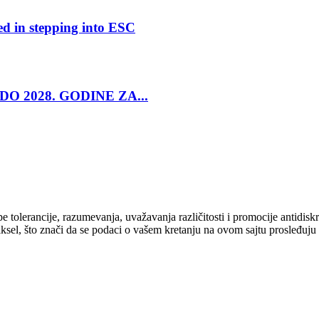
ed in stepping into ESC
O 2028. GODINE ZA...
cipe tolerancije, razumevanja, uvažavanja različitosti i promocije antid
ksel, što znači da se podaci o vašem kretanju na ovom sajtu prosleđuju