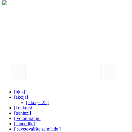
[njuz]
[akcija]
[ akcije_25 ]
[konkursi]
[treninzi]
[ volontiranje ]
[stipendije]
[ savetovalište za mlade ]