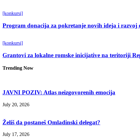
[konkursi]
Program donacija za pokretanje novih ideja i razvoj 
[konkursi]
Grantovi za lokalne romske inicijative na teritoriji R
Trending Now
JAVNI POZIV: Atlas neizgovorenih emocija
July 20, 2026
Želiš da postaneš Omladinski delegat?
July 17, 2026