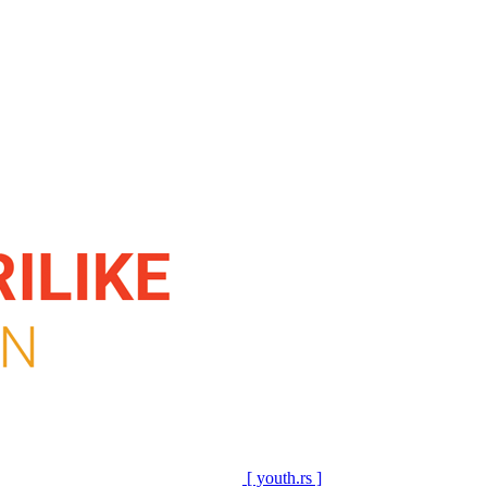
[ youth.rs ]