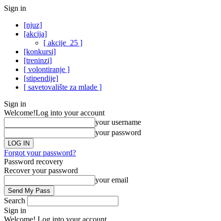
Sign in
[njuz]
[akcija]
[ akcije_25 ]
[konkursi]
[treninzi]
[ volontiranje ]
[stipendije]
[ savetovalište za mlade ]
Sign in
Welcome!
Log into your account
your username
your password
Forgot your password?
Password recovery
Recover your password
your email
Search
Sign in
Welcome! Log into your account