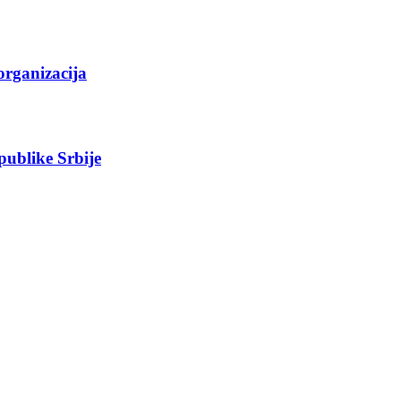
organizacija
epublike Srbije