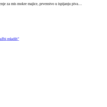
čenje za mis mokre majice, prvenstvo u ispijanju piva…
lužbi mladih”