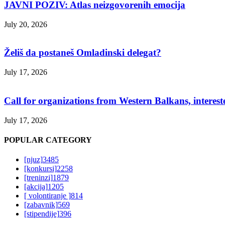
JAVNI POZIV: Atlas neizgovorenih emocija
July 20, 2026
Želiš da postaneš Omladinski delegat?
July 17, 2026
Call for organizations from Western Balkans, interest
July 17, 2026
POPULAR CATEGORY
[njuz]
3485
[konkursi]
2258
[treninzi]
1879
[akcija]
1205
[ volontiranje ]
814
[zabavnik]
569
[stipendije]
396