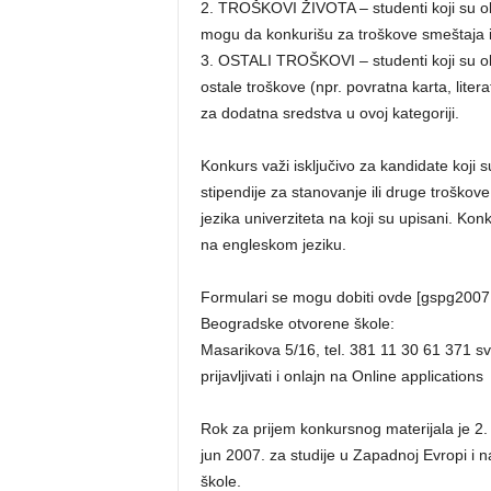
2. TROŠKOVI ŽIVOTA – studenti koji su obez
mogu da konkurišu za troškove smeštaja i
3. OSTALI TROŠKOVI – studenti koji su ob
ostale troškove (npr. povratna karta, litera
za dodatna sredstva u ovoj kategoriji.
Konkurs važi isključivo za kandidate koji s
stipendije za stanovanje ili druge troško
jezika univerziteta na koji su upisani. Ko
na engleskom jeziku.
Formulari se mogu dobiti ovde [gspg2007.pd
Beogradske otvorene škole:
Masarikova 5/16, tel. 381 11 30 61 371 
prijavljivati i onlajn na Online applications
Rok za prijem konkursnog materijala je 2. apr
jun 2007. za studije u Zapadnoj Evropi i 
škole.