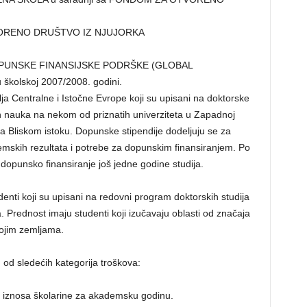
VORENO DRUŠTVO IZ NJUJORKA
UNSKE FINANSIJSKE PODRŠKE (GLOBAL
lskoj 2007/2008. godini.
a Centralne i Istočne Evrope koji su upisani na doktorske
kih nauka na nekom od priznatih univerziteta u Zapadnoj
i na Bliskom istoku. Dopunske stipendije dodeljuju se za
skih rezultata i potrebe za dopunskim finansiranjem. Po
 dopunsko finansiranje još jedne godine studija.
denti koji su upisani na redovni program doktorskih studija
. Prednost imaju studenti koji izučavaju oblasti od značaja
ojim zemljama.
 od sledećih kategorija troškova:
iznosa školarine za akademsku godinu.