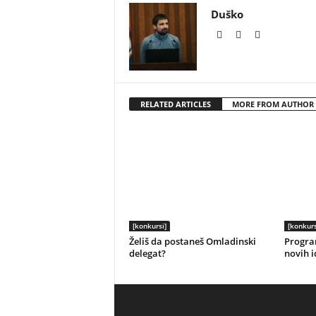
Duško
RELATED ARTICLES
MORE FROM AUTHOR
[konkursi]
[konkurs
Želiš da postaneš Omladinski
Progra
delegat?
novih i