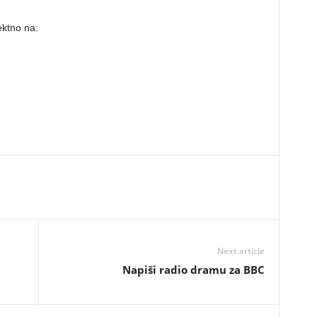
ektno na:
Next article
Napiši radio dramu za BBC