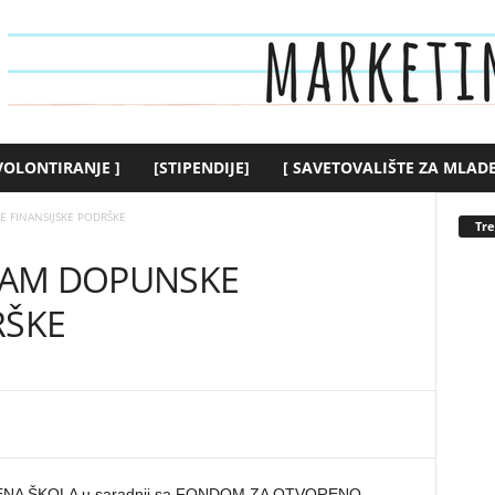
 VOLONTIRANJE ]
[STIPENDIJE]
[ SAVETOVALIŠTE ZA MLADE
 FINANSIJSKE PODRŠKE
Tr
RAM DOPUNSKE
RŠKE
A ŠKOLA u saradnji sa FONDOM ZA OTVORENO