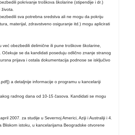
bedili pokrivanje troškova školarine (stipendije i dr.)
 života.
ezbedili sva potrebna sredstva ali ne mogu da pokriju
tura, materijal, zdravstveno osiguranje itd.) mogu aplicirati
u već obezbedili delimične ili pune troškove školarine,
ve. Očekuje se da kandidati poseduju odlično znanje stranog
nkursna prijava i ostala dokumentacija podnose se isključivo
f]) a detaljnije informacije o programu u kancelariji
svakog radnog dana od 10-15 časova. Kandidati se mogu
il 2007. za studije u Severnoj Americi, Aziji i Australiji i 4.
na Bliskom istoku, u kancelarijama Beogradske otvorene