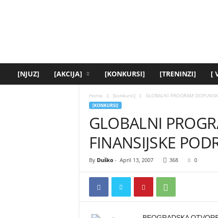
[
y
o
u
t
h
.
[NJUZ]
[AKCIJA]
[KONKURSI]
[TRENINZI]
[
r
s
Home
[konkursi]
GLOBALNI PROGRAM DOPUNSKE
]
[KONKURSI]
GLOBALNI PROG
FINANSIJSKE POD
By
Duško
-
April 13, 2007
368
0
BEOGRADSKA OTVOREN