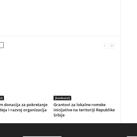
i]
[konkursi]
m donacija za pokretanje
Grantovi za lokalne romske
deja i razvoj organizacija
inicijative na teritoriji Republike
Srbije