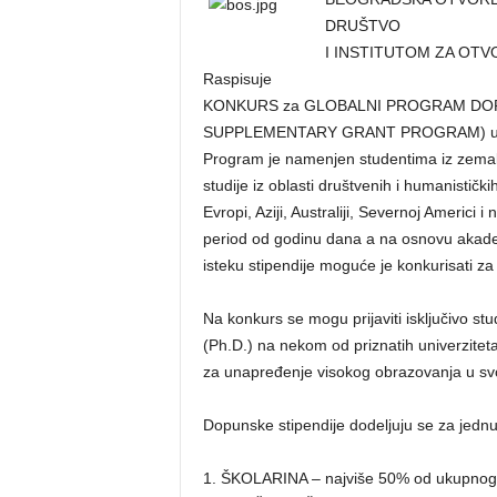
DRUŠTVO
I INSTITUTOM ZA OT
Raspisuje
KONKURS za GLOBALNI PROGRAM DOP
SUPPLEMENTARY GRANT PROGRAM) u ško
Program je namenjen studentima iz zemalj
studije iz oblasti društvenih i humanistič
Evropi, Aziji, Australiji, Severnoj Americi 
period od godinu dana a na osnovu akadem
isteku stipendije moguće je konkurisati za
Na konkurs se mogu prijaviti isključivo stu
(Ph.D.) na nekom od priznatih univerziteta
za unapređenje visokog obrazovanja u sv
Dopunske stipendije dodeljuju se za jednu
1. ŠKOLARINA – najviše 50% od ukupnog 