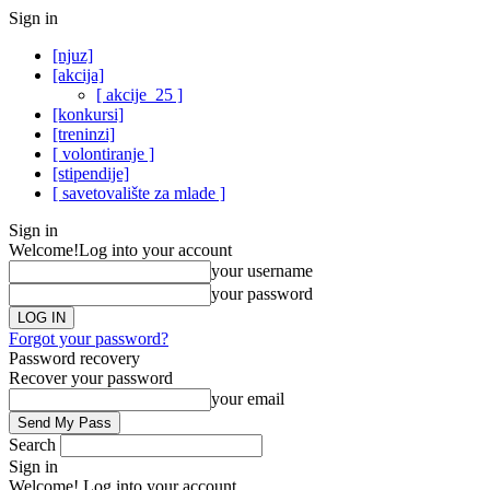
Sign in
[njuz]
[akcija]
[ akcije_25 ]
[konkursi]
[treninzi]
[ volontiranje ]
[stipendije]
[ savetovalište za mlade ]
Sign in
Welcome!
Log into your account
your username
your password
Forgot your password?
Password recovery
Recover your password
your email
Search
Sign in
Welcome! Log into your account