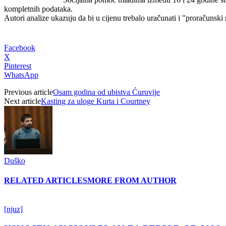
kompletnih podataka.
Autori analize ukazuju da bi u cijenu trebalo uračunati i "proračunski m
Facebook
X
Pinterest
WhatsApp
Previous article
Osam godina od ubistva Ćuruvije
Next article
Kasting za uloge Kurta i Courtney
Duško
RELATED ARTICLES
MORE FROM AUTHOR
[njuz]