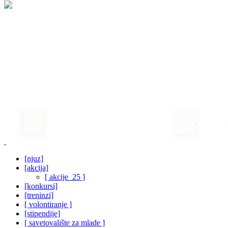
[njuz]
[akcija]
[ akcije_25 ]
[konkursi]
[treninzi]
[ volontiranje ]
[stipendije]
[ savetovalište za mlade ]