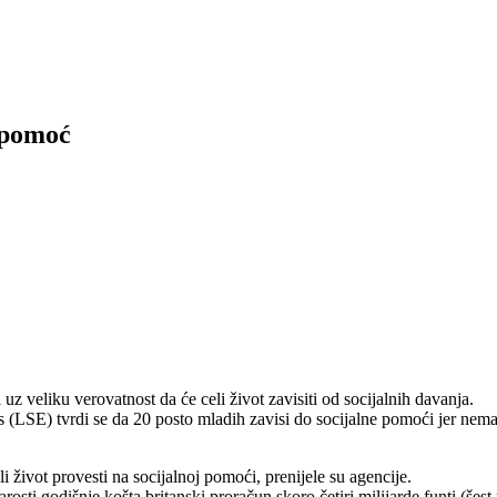
 pomoć
 uz veliku verovatnost da će celi život zavisiti od socijalnih davanja.
(LSE) tvrdi se da 20 posto mladih zavisi do socijalne pomoći jer nema n
li život provesti na socijalnoj pomoći, prenijele su agencije.
ti godišnje košta britanski proračun skoro četiri milijarde funti (šest 