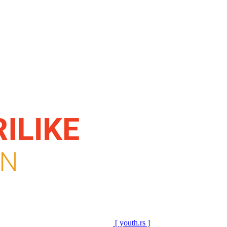
[ youth.rs ]