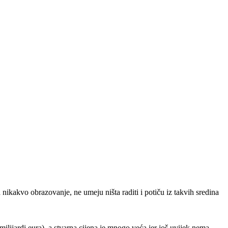
ikakvo obrazovanje, ne umeju ništa raditi i potiču iz takvih sredina
milijardi eura), a stvarna cijena je mnogo veća jer još uvijek nema