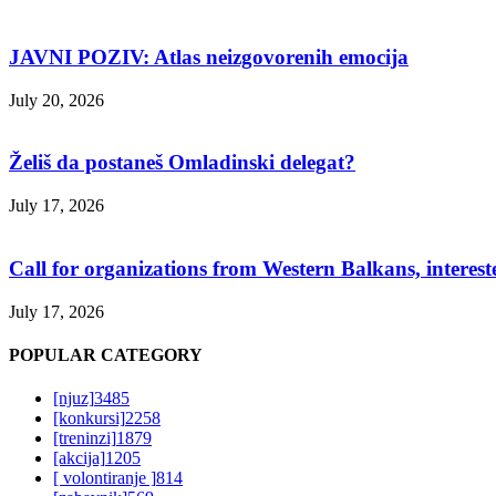
JAVNI POZIV: Atlas neizgovorenih emocija
July 20, 2026
Želiš da postaneš Omladinski delegat?
July 17, 2026
Call for organizations from Western Balkans, interest
July 17, 2026
POPULAR CATEGORY
[njuz]
3485
[konkursi]
2258
[treninzi]
1879
[akcija]
1205
[ volontiranje ]
814