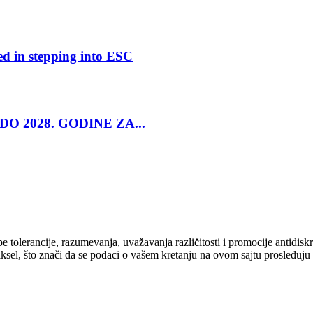
ed in stepping into ESC
O 2028. GODINE ZA...
cipe tolerancije, razumevanja, uvažavanja različitosti i promocije antid
ksel, što znači da se podaci o vašem kretanju na ovom sajtu prosleđuju