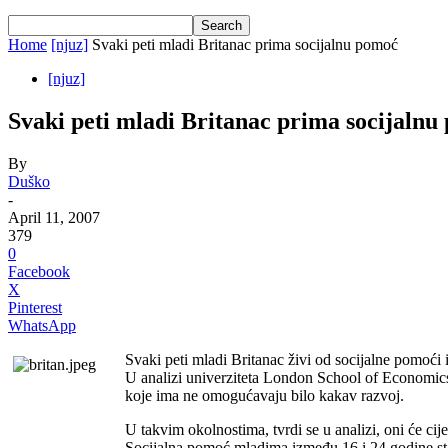
Home
[njuz]
Svaki peti mladi Britanac prima socijalnu pomoć
[njuz]
Svaki peti mladi Britanac prima socijalnu
By
Duško
-
April 11, 2007
379
0
Facebook
X
Pinterest
WhatsApp
Svaki peti mladi Britanac živi od socijalne pomoći i
U analizi univerziteta London School of Economics 
koje ima ne omogućavaju bilo kakav razvoj.
U takvim okolnostima, tvrdi se u analizi, oni će cije
Socijalna pomoć mladima između 16 i 24 godine staros