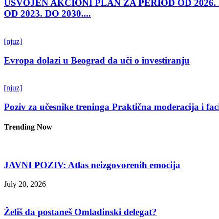
USVOJEN AKCIONI PLAN ZA PERIOD OD 2026.
OD 2023. DO 2030....
[njuz]
Evropa dolazi u Beograd da uči o investiranju
[njuz]
Poziv za učesnike treninga Praktična moderacija i fac
Trending Now
JAVNI POZIV: Atlas neizgovorenih emocija
July 20, 2026
Želiš da postaneš Omladinski delegat?