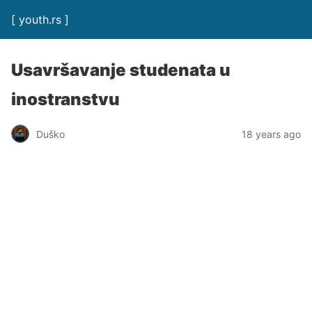
[ youth.rs ]
Usavršavanje studenata u
inostranstvu
Duško
18 years ago