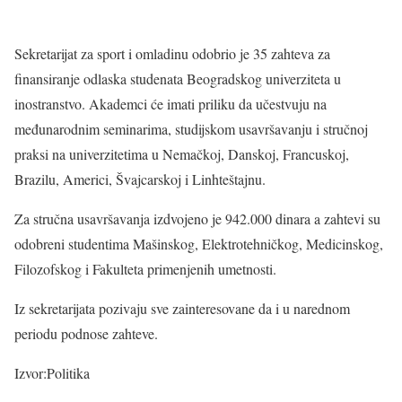
Sekretarijat za sport i omladinu odobrio je 35 zahteva za
finansiranje odlaska studenata Beogradskog univerziteta u
inostranstvo. Akademci će imati priliku da učestvuju na
međunarodnim seminarima, studijskom usavršavanju i stručnoj
praksi na univerzitetima u Nemačkoj, Danskoj, Francuskoj,
Brazilu, Americi, Švajcarskoj i Linhteštajnu.
Za stručna usavršavanja izdvojeno je 942.000 dinara a zahtevi su
odobreni studentima Mašinskog, Elektrotehničkog, Medicinskog,
Filozofskog i Fakulteta primenjenih umetnosti.
Iz sekretarijata pozivaju sve zainteresovane da i u narednom
periodu podnose zahteve.
Izvor:Politika