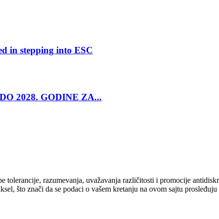
ed in stepping into ESC
O 2028. GODINE ZA...
cipe tolerancije, razumevanja, uvažavanja različitosti i promocije antid
ksel, što znači da se podaci o vašem kretanju na ovom sajtu prosleđuju