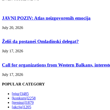
JAVNI POZIV: Atlas neizgovorenih emocija
July 20, 2026
Želiš da postaneš Omladinski delegat?
July 17, 2026
Call for organizations from Western Balkans, interest
July 17, 2026
POPULAR CATEGORY
[njuz]
3485
[konkursi]
2258
[treninzi]
1879
[akcija]
1205