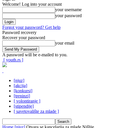
Welcome! Log into your account
your username
your password
Forgot your password? Get help
Password recovery
Recover your password
your email
A password will be e-mailed to you.
[ youth.rs ]
[njuz]
[akcija]
[konkursi]
[treninzi]
[ volontiranje ]
[stipendije]
[ savetovalište za mlade ]
Home
[njuz]
Otvara se kancelarija za mlade Nišlije