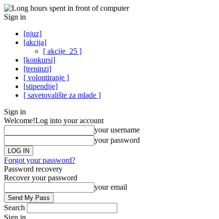
Sign in
[njuz]
[akcija]
[ akcije_25 ]
[konkursi]
[treninzi]
[ volontiranje ]
[stipendije]
[ savetovalište za mlade ]
Sign in
Welcome!
Log into your account
your username
your password
Forgot your password?
Password recovery
Recover your password
your email
Search
Sign in