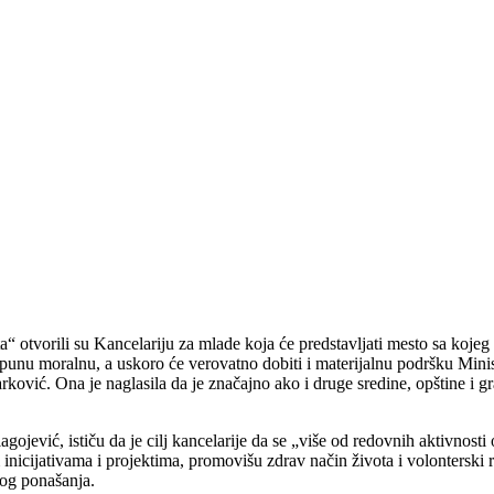
a“ otvorili su Kancelariju za mlade koja će predstavljati mesto sa kojeg ć
a punu moralnu, a uskoro će verovatno dobiti i materijalnu podršku Minis
arković.
Ona je naglasila da je značajno ako i druge sredine, opštine i
gojević, ističu da je cilj kancelarije da se „više od redovnih aktivnosti
nicijativama i projektima, promovišu zdrav način života i volonterski r
nog ponašanja.