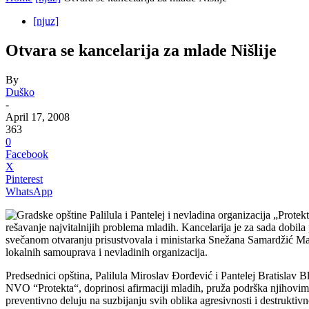
[njuz]
Otvara se kancelarija za mlade Nišlije
By
Duško
-
April 17, 2008
363
0
Facebook
X
Pinterest
WhatsApp
Gradske opštine Palilula i Pantelej i nevladina organizacija „Protekt
rešavanje najvitalnijih problema mladih. Kancelarija je za sada dobil
svečanom otvaranju prisustvovala i ministarka Snežana Samardžić M
lokalnih samouprava i nevladinih organizacija.
Predsednici opština, Palilula Miroslav Đorđević i Pantelej Bratislav Bla
NVO “Protekta“, doprinosi afirmaciji mladih, pruža podrška njihovim i
preventivno deluju na suzbijanju svih oblika agresivnosti i destruktiv