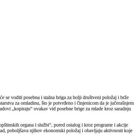
e se voditi posebna i stalna briga za bolji društveni položaj i brže
tarstva za omladinu, što je potvrđeno i činjenicom da je jučerašnjem
 gradovi „kopiraju“ ovakav vid posebne brige za mlade kroz saradnju
 opštinskih organa i službi“, pored ostalog i kroz programe i akcije
ad, poboljšava njihov ekonomski položaj i obavljaju aktivnosti koje