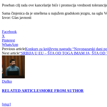
Poseban cilj rada ove kancelarije biće i promocija vrednosti tolerancij
Sama činjenica da je smeštena u najužem gradskom jezgru, na uglu Vož
Izvor: Glas javnosti
Facebook
X
Pinterest
WhatsApp
Previous article
Konkurs za književnu nagradu “Novopazarski dani po
Next article
“SRBIJA U EU – ŠTA OD TOGA IMAM JA, ŠTA 
Duško
RELATED ARTICLES
MORE FROM AUTHOR
[njuz]