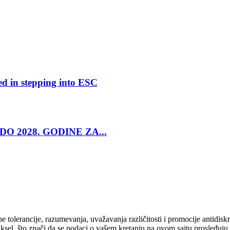
ed in stepping into ESC
O 2028. GODINE ZA...
cipe tolerancije, razumevanja, uvažavanja različitosti i promocije antid
ksel, što znači da se podaci o vašem kretanju na ovom sajtu prosleđuju