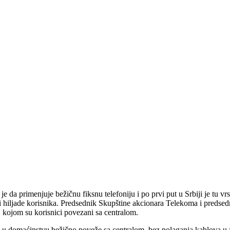
primenjuje bežičnu fiksnu telefoniju i po prvi put u Srbiji je tu vrs
 tri hiljade korisnika. Predsednik Skupštine akcionara Telekoma i pre
 kojom su korisnici povezani sa centralom.
 u domaćinstvu bežično poveže sa centralom, bez polaganja kablova u ze