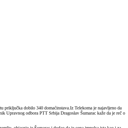
tu priključka dobilo 340 domaćinstava.Iz Telekoma je najavljeno da
dsednik Upravnog odbora PTT Srbija Dragoslav Šumarac kaže da je reč o
mlju, objasnio je Šumarac i dodao da je cena impulsa ista kao i za