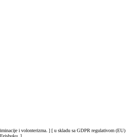
iskriminacije i volonterizma. ] [ u skladu sa GDPR regulativom (EU)
 Fejsbuku. ]