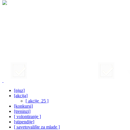
[njuz]
[akcija]
[ akcije_25 ]
[konkursi]
[treninzi]
[ volontiranje ]
[stipendije]
[ savetovalište za mlade ]