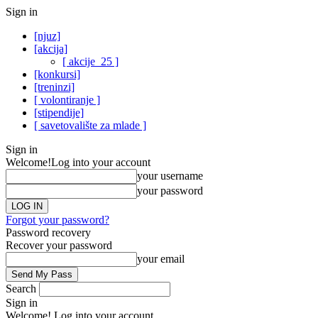
Sign in
[njuz]
[akcija]
[ akcije_25 ]
[konkursi]
[treninzi]
[ volontiranje ]
[stipendije]
[ savetovalište za mlade ]
Sign in
Welcome!
Log into your account
your username
your password
Forgot your password?
Password recovery
Recover your password
your email
Search
Sign in
Welcome! Log into your account