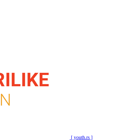
[ youth.rs ]