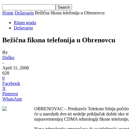
Home
Dešavanja
Bežična fiksna telefonija u Obrenovcu
Ritam grada
Dešavanja
Bežična fiksna telefonija u Obrenovcu
By
Duško
-
April 11, 2008
628
0
Facebook
X
Pinterest
WhatsApp
OBRENOVAC – Preduzeće Telekom Srbija počelo je da 
će u narednih dve-tri nedelje priključak dobiti oko
najsavremenijoj CDMA tehnologiji fiksne telefonije,
Nova tehnologija omogućava da se telefonski aparat