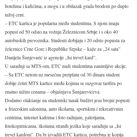
hotelima i kafićima, a mogu i u obilazak grada brodom po duplo
nižoj ceni.
– ETC kartica je popularna među studentima. S njom imaju
popust od 50 odsto na vožnju Železnicom Srbije i s oko 40
autobuskih prevoznika. Studenti dobijaju i 20 odsto popusta za
železnice Crne Gore i Republike Srpske – kaže za „24 sata”
Danijela Šunjevarić iz agencije „Isi trevel kard”.
U saradnji sa MTS-om, ETC nudi studentima zanimljive akcije.
– Sa ETC netom uz mesečnu pretplatu od 30 dinara student
dobije četiri MTS kartice među kojima se razgovar tarifira po
znatno nižim cenama – objašnjava Šunjarevićeva.
Dodatno olakšanje na studentski tanak budžet jesu brojni popusti
u frizerskim salonima, auto školama, sportskim i rekreativnim
centrima, internet kafeima i foto radnjam, galerijama,
fotokopirnicama, školama stranih jezika koje sarađuju sa „Isi
trevel kardom”. Da bi izvadili ETC karticu, potrebna je kopija