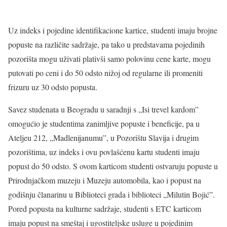
Uz indeks i pojedine identifikacione kartice, studenti imaju brojne
popuste na različite sadržaje, pa tako u predstavama pojedinih
pozorišta mogu uživati plativši samo polovinu cene karte, mogu
putovati po ceni i do 50 odsto nižoj od regularne ili promeniti
frizuru uz 30 odsto popusta.
Savez studenata u Beogradu u saradnji s „Isi trevel kardom”
omogućio je studentima zanimljive popuste i beneficije, pa u
Ateljeu 212, „Madlenijanumu”, u Pozorištu Slavija i drugim
pozorištima, uz indeks i ovu povlašćenu kartu studenti imaju
popust do 50 odsto. S ovom karticom studenti ostvaruju popuste u
Prirodnjačkom muzeju i Muzeju automobila, kao i popust na
godišnju članarinu u Biblioteci grada i biblioteci „Milutin Bojić”.
Pored popusta na kulturne sadržaje, studenti s ETC karticom
imaju popust na smeštaj i ugostiteljske usluge u pojedinim