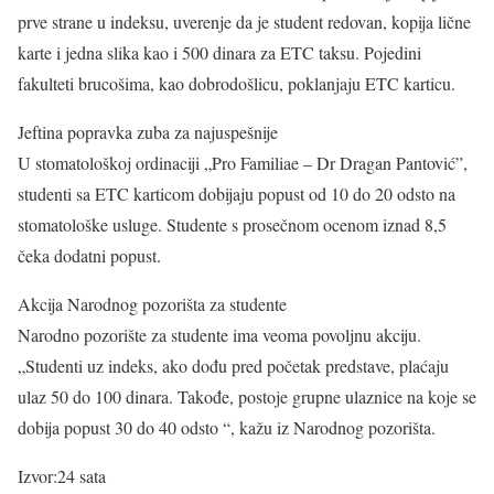
prve strane u indeksu, uverenje da je student redovan, kopija lične
karte i jedna slika kao i 500 dinara za ETC taksu. Pojedini
fakulteti brucošima, kao dobrodošlicu, poklanjaju ETC karticu.
Jeftina popravka zuba za najuspešnije
U stomatološkoj ordinaciji „Pro Familiae – Dr Dragan Pantović”,
studenti sa ETC karticom dobijaju popust od 10 do 20 odsto na
stomatološke usluge. Studente s prosečnom ocenom iznad 8,5
čeka dodatni popust.
Akcija Narodnog pozorišta za studente
Narodno pozorište za studente ima veoma povoljnu akciju.
„Studenti uz indeks, ako dođu pred početak predstave, plaćaju
ulaz 50 do 100 dinara. Takođe, postoje grupne ulaznice na koje se
dobija popust 30 do 40 odsto “, kažu iz Narodnog pozorišta.
Izvor:24 sata