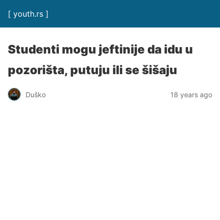
[ youth.rs ]
Studenti mogu jeftinije da idu u
pozorišta, putuju ili se šišaju
Duško
18 years ago