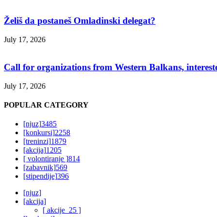
Želiš da postaneš Omladinski delegat?
July 17, 2026
Call for organizations from Western Balkans, interest
July 17, 2026
POPULAR CATEGORY
[njuz]
3485
[konkursi]
2258
[treninzi]
1879
[akcija]
1205
[ volontiranje ]
814
[zabavnik]
569
[stipendije]
396
[njuz]
[akcija]
[ akcije_25 ]