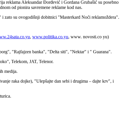
gorija reklama Aleksandar Đorđević i Gordana Grubašić su posebno
jednom od pionira savremene reklame kod nas.
etu" i zato su ovogodišnji dobitnici "Masterkard Noći reklamoždera".
ww.24sata.co.yu
,
www.politika.co.yu
, www. novosti.co yu)
org", "Rajfajzen banka", "Delta siti", "Nektar" i " Guarana".
moko", Telekom, JAT, Telenor.
ih medija.
nje raka dojke), "Ulepšajte dan sebi i drugima – dajte krv", i
turica.