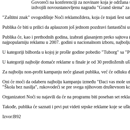
Govoreći na konferenciji za novinare koja je održana
izdvojili novoustanovljenu nagradu "Grand slema" za 
"Zaštitni znak" ovogodišnje Noći reklamoždera, koja će trajati šest sat
Publika će biti u prilici da aplauzom još jednom pozdravi fantastični us
Publika će, kao i prethodnih godina, izabrati glasanjem preko sajto
najpopularniju reklamu u 2007. godini u nacionalnom izboru, najbolju 
U kategoriji bilborda u kojoj je prošle godine pobedio "Tuborg" sa "
U kategoriji najbolje domaće reklame u finale je od 30 predloženih u
Za najbolju non-profit kampanju neće glasati publika, već će odluku do
Oni će moći da odaberu najbolju kampanju između "Đaci vas mole uspor
"Škola bez nasilja", rukovodeći se pre svega njihovom društevnom ko
Organizatori Noći su najavili da će na programu biti poseban set reklam
Takođe, publika će saznati i prvi put videti srpske reklame koje se uš
Izvor:B92