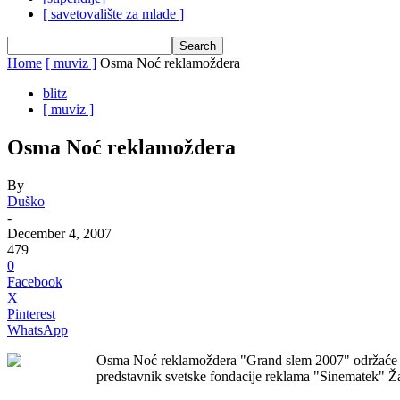
[ savetovalište za mlade ]
Home
[ muviz ]
Osma Noć reklamoždera
blitz
[ muviz ]
Osma Noć reklamoždera
By
Duško
-
December 4, 2007
479
0
Facebook
X
Pinterest
WhatsApp
Osma Noć reklamoždera "Grand slem 2007" održaće se 7
predstavnik svetske fondacije reklama "Sinematek" Ža