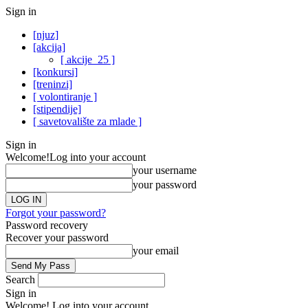
Sign in
[njuz]
[akcija]
[ akcije_25 ]
[konkursi]
[treninzi]
[ volontiranje ]
[stipendije]
[ savetovalište za mlade ]
Sign in
Welcome!
Log into your account
your username
your password
Forgot your password?
Password recovery
Recover your password
your email
Search
Sign in
Welcome! Log into your account