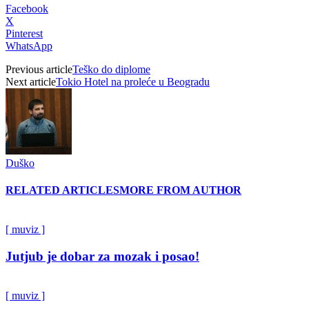
Facebook
X
Pinterest
WhatsApp
Previous article
Teško do diplome
Next article
Tokio Hotel na proleće u Beogradu
Duško
RELATED ARTICLES
MORE FROM AUTHOR
[ muviz ]
Jutjub je dobar za mozak i posao!
[ muviz ]