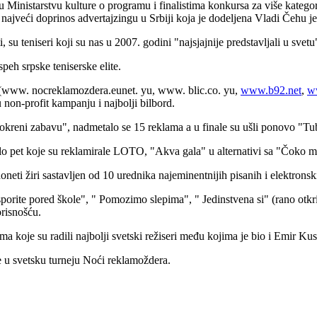
 u Ministarstvu kulture o programu i finalistima konkursa za više kate
najveći doprinos advertajzingu u Srbiji koja je dodeljena Vladi Čehu 
i, su teniseri koji su nas u 2007. godini "najsjajnije predstavljali u sv
peh srpske teniserske elite.
va (www. nocreklamozdera.eunet. yu, www. blic.co. yu,
www.b92.net
,
w
non-profit kampanju i najbolji bilbord.
Pokreni zabavu", nadmetalo se 15 reklama a u finale su ušli ponovo "Tub
šlo pet koje su reklamirale LOTO, "Akva gala" u alternativi sa "Čoko 
neti žiri sastavljen od 10 urednika najeminentnijih pisanih i elektronsk
ite pored škole", " Pomozimo slepima", " Jedinstvena si" (rano otkriva
risnošću.
a koje su radili najbolji svetski režiseri među kojima je bio i Emir Kus
le u svetsku turneju Noći reklamoždera.