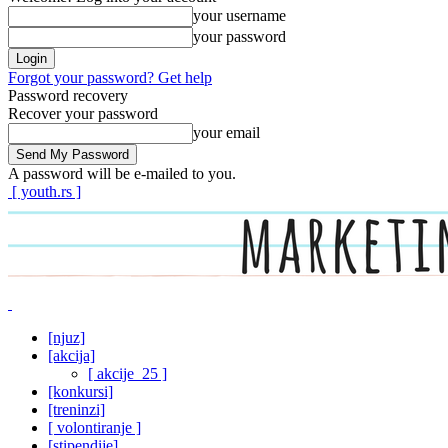
your username
your password
Forgot your password? Get help
Password recovery
Recover your password
your email
A password will be e-mailed to you.
[ youth.rs ]
[njuz]
[akcija]
[ akcije_25 ]
[konkursi]
[treninzi]
[ volontiranje ]
[stipendije]