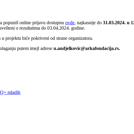
 da popuniš online prijavu dostupnu
ovde
, najkasnije do
31.03.2024. u 
obavešteni o rezultatima do 03.04.2024. godine.
u projektu biće pokriveni od strane organizatora.
spolaganju putem imejl adrese
u.andjelkovic@arkafondacija.rs.
IQ+ mladih