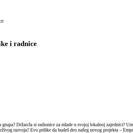
ce
e i radnice
ih grupa? Držao/la si radionice za mlade u svojoj lokalnoj zajednici? U
vi održivog razvoja? Evo prilike da budeš deo našeg novog projekta – 