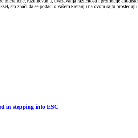
cipe tolerancije, razumevanja, uvažavanja različitosti i promocije antid
ksel, što znači da se podaci o vašem kretanju na ovom sajtu prosleđuju
ed in stepping into ESC