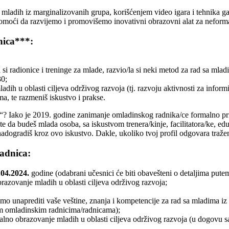
ladih iz marginalizovanih grupa, korišćenjem video igara i tehnika ga
pomoći da razvijemo i promovišemo inovativni obrazovni alat za neforma
nica***:
i radionice i treninge za mlade, razvio/la si neki metod za rad sa mlad
30;
adih u oblasti ciljeva održivog razvoja (tj. razvoju aktivnosti za infor
a, te razmeniš iskustvo i prakse.
ako je 2019. godine zanimanje omladinskog radnika/ce formalno priznat
ste da budeš mlada osoba, sa iskustvom trenera/kinje, facilitatora/ke, e
 nadogradiš kroz ovo iskustvo. Dakle, ukoliko tvoj profil odgovara traže
adnica:
.04.2024.
godine (odabrani učesnici će biti obavešteni o detaljima putem
azovanje mladih u oblasti ciljeva održivog razvoja;
 unaprediti vaše veštine, znanja i kompetencije za rad sa mladima iz ose
im omladinskim radnicima/radnicama);
alno obrazovanje mladih u oblasti ciljeva održivog razvoja (u dogovu s