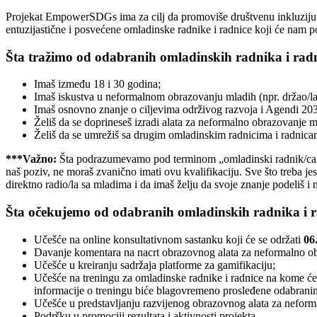
Projekat EmpowerSDGs ima za cilj da promoviše društvenu inkluziju m
entuzijastične i posvećene omladinske radnike i radnice koji će nam 
Šta tražimo od odabranih omladinskih radnika i rad
Imaš između 18 i 30 godina;
Imaš iskustva u neformalnom obrazovanju mladih (npr. držao/la s
Imaš osnovno znanje o ciljevima održivog razvoja i Agendi 20
Želiš da se doprineseš izradi alata za neformalno obrazovanje ml
Želiš da se umrežiš sa drugim omladinskim radnicima i radnicam
***Važno:
Šta podrazumevamo pod terminom „omladinski radnik/ca“? I
naš poziv, ne moraš zvanično imati ovu kvalifikaciju. Sve što treba je
direktno radio/la sa mladima i da imaš želju da svoje znanje podeliš i
Šta očekujemo od odabranih omladinskih radnika i r
Učešće na online konsultativnom sastanku koji će se održati
06
Davanje komentara na nacrt obrazovnog alata za neformalno obr
Učešće u kreiranju sadržaja platforme za gamifikaciju;
Učešće na treningu za omladinske radnike i radnice na kome ćemo
informacije o treningu biće blagovremeno prosleđene odabran
Učešće u predstavljanju razvijenog obrazovnog alata za neform
Podršku u promociji rezultata i aktivnosti projekta.