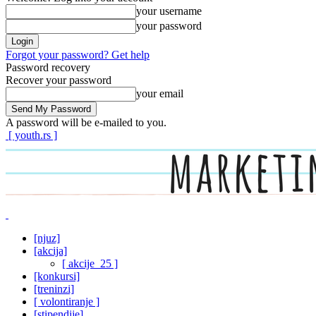
your username
your password
Forgot your password? Get help
Password recovery
Recover your password
your email
A password will be e-mailed to you.
[ youth.rs ]
[njuz]
[akcija]
[ akcije_25 ]
[konkursi]
[treninzi]
[ volontiranje ]
[stipendije]