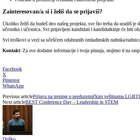
Zainteresovan/a si i želiš da se prijaviš?
Ukoliko želiš da budeš deo našeg projekta, sve što treba da uradiš je
učesnika i učesnica. Svi prijavljeni kandidati i kandidatkinje će biti 
Svi troškovi u vezi sa učešćem odabranih omladinskih radnika/radnica 
Kontakt
: Za sve dodatne informacije i tvoja pitanja, stojimo ti na ra
Facebook
X
Pinterest
WhatsApp
Previous article
Prijava na trening o preduzetničkim veštinama LGBT
Next article
BEST Conference Day – Leadership in STEM
Duško