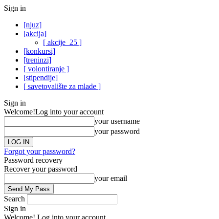
Sign in
[njuz]
[akcija]
[ akcije_25 ]
[konkursi]
[treninzi]
[ volontiranje ]
[stipendije]
[ savetovalište za mlade ]
Sign in
Welcome!
Log into your account
your username
your password
Forgot your password?
Password recovery
Recover your password
your email
Search
Sign in
Welcome! Log into your account