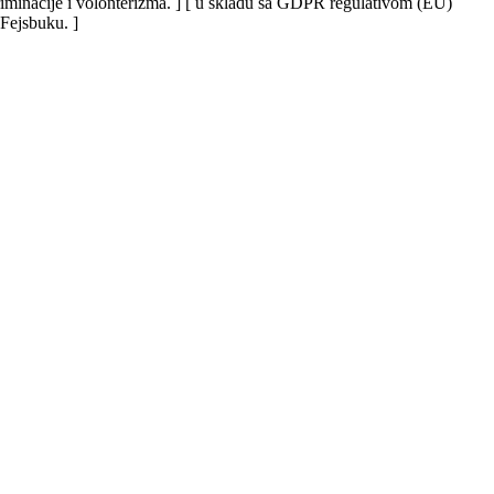
iskriminacije i volonterizma. ] [ u skladu sa GDPR regulativom (EU)
 Fejsbuku. ]