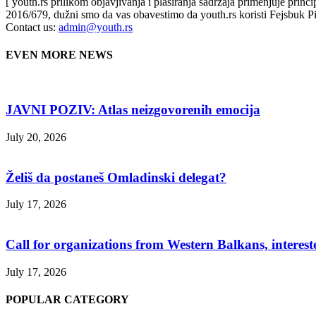
[ youth.rs prilikom objavjivanja i plasiranja sadržaja primenjuje prin
2016/679, dužni smo da vas obavestimo da youth.rs koristi Fejsbuk Pi
Contact us:
admin@youth.rs
EVEN MORE NEWS
JAVNI POZIV: Atlas neizgovorenih emocija
July 20, 2026
Želiš da postaneš Omladinski delegat?
July 17, 2026
Call for organizations from Western Balkans, interest
July 17, 2026
POPULAR CATEGORY