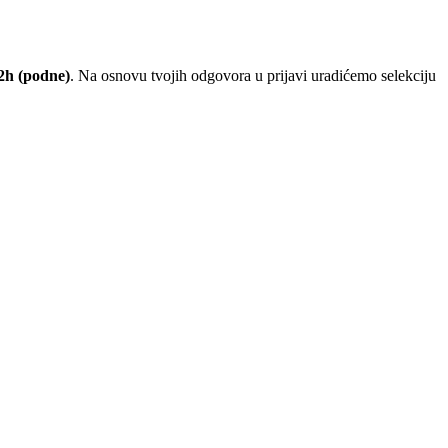
12h (podne)
. Na osnovu tvojih odgovora u prijavi uradićemo selekciju