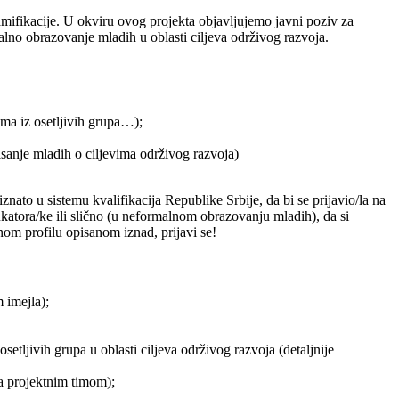
mifikacije. U okviru ovog projekta objavljujemo javni poziv za
lno obrazovanje mladih u oblasti ciljeva održivog razvoja.
ima iz osetljivih grupa…);
misanje mladih o ciljevima održivog razvoja)
o u sistemu kvalifikacija Republike Srbije, da bi se prijavio/la na
dukatora/ke ili slično (u neformalnom obrazovanju mladih), da si
nom profilu opisanom iznad, prijavi se!
 imejla);
tljivih grupa u oblasti ciljeva održivog razvoja (detaljnije
a projektnim timom);