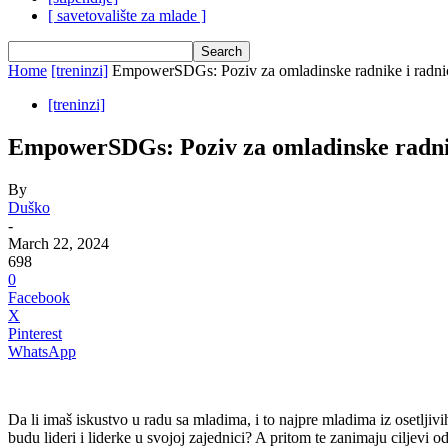
[ savetovalište za mlade ]
Home
[treninzi]
EmpowerSDGs: Poziv za omladinske radnike i radni
[treninzi]
EmpowerSDGs: Poziv za omladinske radnik
By
Duško
-
March 22, 2024
698
0
Facebook
X
Pinterest
WhatsApp
Da li imaš iskustvo u radu sa mladima, i to najpre mladima iz osetljiv
budu lideri i liderke u svojoj zajednici? A pritom te zanimaju cilje