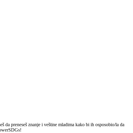
meš da preneseš znanje i veštine mladima kako bi ih osposobio/la da
EmpowerSDGs!