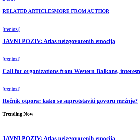
RELATED ARTICLES
MORE FROM AUTHOR
[treninzi]
JAVNI POZIV: Atlas neizgovorenih emocija
[treninzi]
Call for organizations from Western Balkans, interest
[treninzi]
Rečnik otpora: kako se suprotstaviti govoru mržnje?
Trending Now
JAVNI POZIV: Atlas neizgovorenih emocija