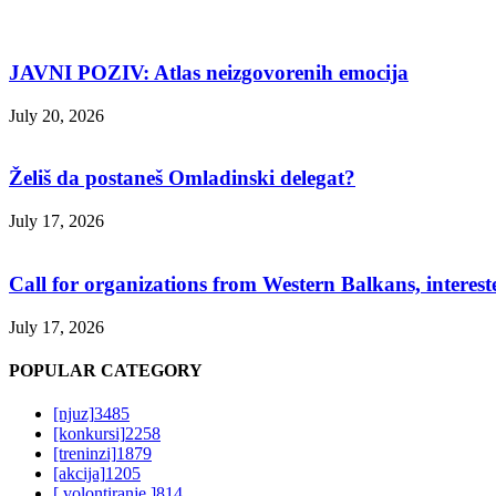
JAVNI POZIV: Atlas neizgovorenih emocija
July 20, 2026
Želiš da postaneš Omladinski delegat?
July 17, 2026
Call for organizations from Western Balkans, interest
July 17, 2026
POPULAR CATEGORY
[njuz]
3485
[konkursi]
2258
[treninzi]
1879
[akcija]
1205
[ volontiranje ]
814