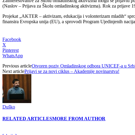
Zainteresovani/e za Školu omladinskog aktivizma mogu se prijaviti 
(Naslov – Prijava za Školu omladinskog aktivizma). Rok za prijave 
Projekat „AKTER – aktivizam, edukacija i volonterizam mladih“ sprov
finansira Evropska unija (EU), a sprovodi Program Ujedinjenih nacij
Facebook
X
Pinterest
WhatsApp
Previous article
Otvoren poziv Omladinskog odbora UNICEF-a u Srbi
Next article
Prijavi se za novi ciklus – Akademije novinarstva!
Duško
RELATED ARTICLES
MORE FROM AUTHOR