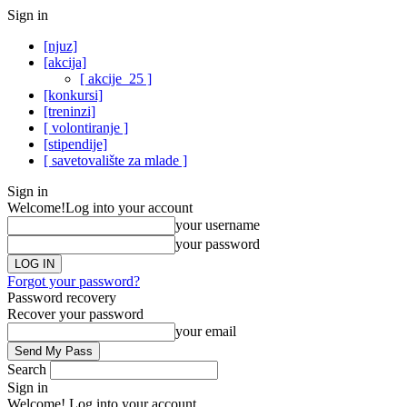
Sign in
[njuz]
[akcija]
[ akcije_25 ]
[konkursi]
[treninzi]
[ volontiranje ]
[stipendije]
[ savetovalište za mlade ]
Sign in
Welcome!
Log into your account
your username
your password
Forgot your password?
Password recovery
Recover your password
your email
Search
Sign in
Welcome! Log into your account