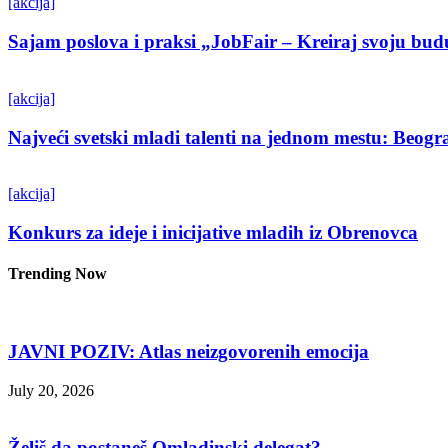
[akcija]
Sajam poslova i praksi „JobFair – Kreiraj svoju bud
[akcija]
Najveći svetski mladi talenti na jednom mestu: Beo
[akcija]
Konkurs za ideje i inicijative mladih iz Obrenovca
Trending Now
JAVNI POZIV: Atlas neizgovorenih emocija
July 20, 2026
Želiš da postaneš Omladinski delegat?