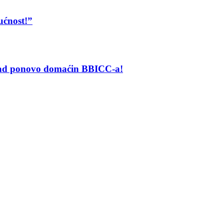
ućnost!”
grad ponovo domaćin BBICC-a!