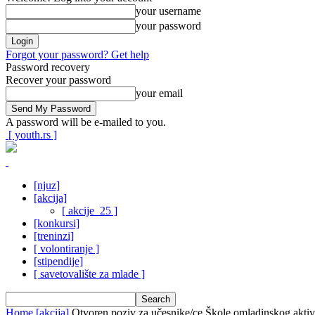
your username
your password
Forgot your password? Get help
Password recovery
Recover your password
your email
A password will be e-mailed to you.
[ youth.rs ]
[njuz]
[akcija]
[ akcije_25 ]
[konkursi]
[treninzi]
[ volontiranje ]
[stipendije]
[ savetovalište za mlade ]
Home
[akcija]
Otvoren poziv za učesnike/ce Škole omladinskog akt