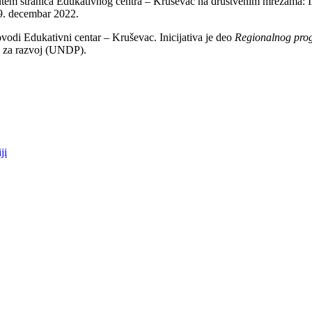
putem stranica Edukativnog centra – Kruševac na društvenim mrežama: 
19. decembar 2022.
odi Edukativni centar – Kruševac. Inicijativa je deo
Regionalnog pro
a za razvoj (UNDP).
ji