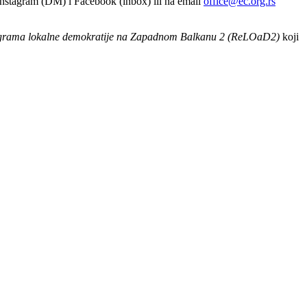
Instagram (DM) i Facebook (inbox) ili na email
office@ec.org.rs
grama lokalne demokratije na Zapadnom Balkanu 2 (ReLOaD2)
koji