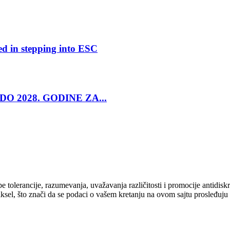
ed in stepping into ESC
O 2028. GODINE ZA...
cipe tolerancije, razumevanja, uvažavanja različitosti i promocije antid
ksel, što znači da se podaci o vašem kretanju na ovom sajtu prosleđuju