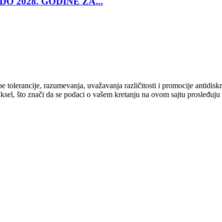
O 2028. GODINE ZA...
cipe tolerancije, razumevanja, uvažavanja različitosti i promocije antid
ksel, što znači da se podaci o vašem kretanju na ovom sajtu prosleđuju