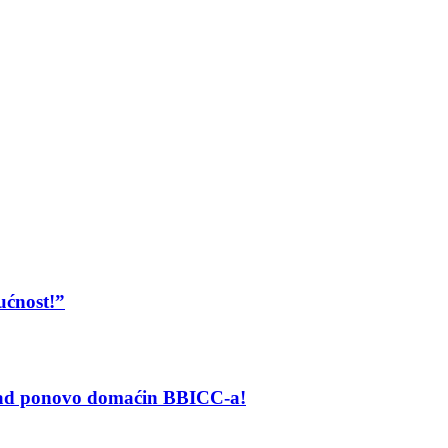
ućnost!”
grad ponovo domaćin BBICC-a!