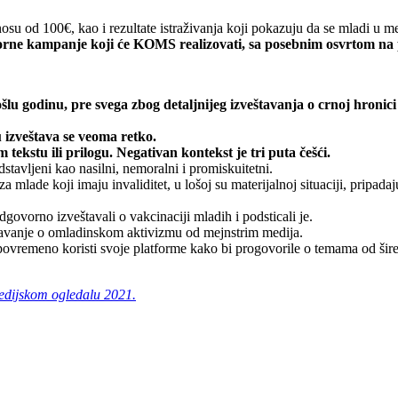
osu od 100€, kao i rezultate istraživanja koji pokazuju da se mladi u m
zborne kampanje
koji će KOMS realizovati, sa posebnim osvrtom na p
lu godinu, pre svega zbog detaljnijeg izveštavanja o crnoj hronici
izveštava se veoma retko.
ekstu ili prilogu. Negativan kontekst je tri puta češći.
stavljeni kao nasilni, nemoralni i promiskuitetni.
mlade koji imaju invaliditet, u lošoj su materijalnoj situaciji, pripadaju
govorno izveštavali o vakcinaciji mladih i podsticali je.
eštavanje o omladinskom aktivizmu od mejnstrim medija.
ki povremeno koristi svoje platforme kako bi progovorile o temama od ši
edijskom ogledalu 2021.