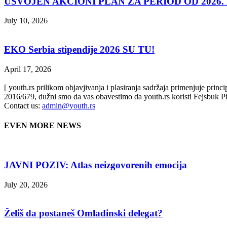
USVOJEN AKCIONI PLAN ZA PERIOD OD 2026. D
July 10, 2026
EKO Serbia stipendije 2026 SU TU!
April 17, 2026
[ youth.rs prilikom objavjivanja i plasiranja sadržaja primenjuje prin
2016/679, dužni smo da vas obavestimo da youth.rs koristi Fejsbuk Pi
Contact us:
admin@youth.rs
EVEN MORE NEWS
JAVNI POZIV: Atlas neizgovorenih emocija
July 20, 2026
Želiš da postaneš Omladinski delegat?