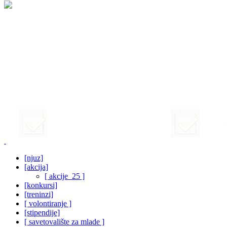
[njuz]
[akcija]
[ akcije_25 ]
[konkursi]
[treninzi]
[ volontiranje ]
[stipendije]
[ savetovalište za mlade ]