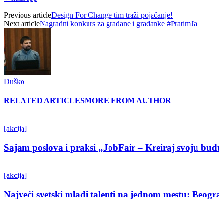
Previous article
Design For Change tim traži pojačanje!
Next article
Nagradni konkurs za građane i građanke #PratimJa
Duško
RELATED ARTICLES
MORE FROM AUTHOR
[akcija]
Sajam poslova i praksi „JobFair – Kreiraj svoju bud
[akcija]
Najveći svetski mladi talenti na jednom mestu: Beo