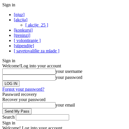
Sign in
[njuz]
[akcija]
[ akcije_25 ]
[konkursi]
[treninzi]
[ volontiranje ]
[stipendije]
[ savetovalište za mlade ]
Sign in
Welcome!
Log into your account
your username
your password
Forgot your password?
Password recovery
Recover your password
your email
Search
Sign in
Welcome! Log into your account