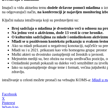
Imajući u vidu aktuelnu temu
dodele državne pomoći mladima
u izn
na odgovarajući način,
na konferenciji je najavljen monitoring i
Ključni nalaza istraživanja koji su predstavljeni su:
Broj sadržaja o mladima je dvostruko veći u odnosu na proš
Na jednu vest o aktivizmu, dođe 13 vesti iz crne hronike.
O kulturnim sadržajima za mlade i omladinskom aktivizmu 
Mladi se u pozitivnom kontekstu prikazuju u svakom šestom t
Ako su mladi prikazani u negativnoj konotaciji, najčešće su pred
Mladi su i u 2021. prikazani kao vrlo homogena grupa: prostor za 
Muški akteri su dvostruko zastupljeniji od ženskih u javnosti.
Mejnstrim mediji su, bez obzira na svoju uređivačku poziciju, od
Omladinski portali pokazali su daleko veći senzibilitet za izv
Iako su najzastupljenije druge teme i formati, većina jutjuber
zdravlju.
istraživanje u celosti možete pronaći na vebsajtu KOMS-a:
Mladi u m
Facebook
X
Pinterest
WhatsApp