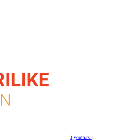
[ youth.rs ]