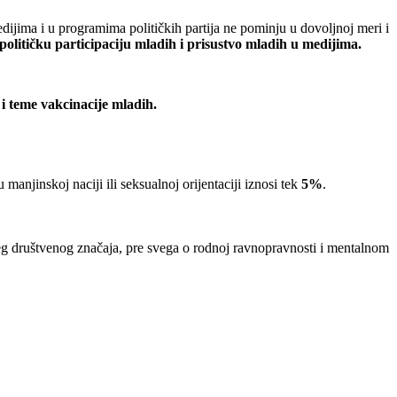
edijima i u programima političkih partija ne pominju u dovoljnoj meri i
olitičku participaciju mladih i prisustvo mladih u medijima.
 i teme vakcinacije mladih.
 manjinskoj naciji ili seksualnoj orijentaciji iznosi tek
5%
.
reg društvenog značaja, pre svega o rodnoj ravnopravnosti i mentalnom