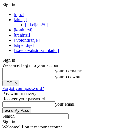
Sign in
[njuz]
[akcija]
[ akcije_25 ]
[konkursi]
[treninzi]
[ volontiranje ]
[stipendije]
[ savetovalište za mlade ]
Sign in
Welcome!
Log into your account
your username
your password
Forgot your password?
Password recovery
Recover your password
your email
Search
Sign in
Welcome! Log into your account