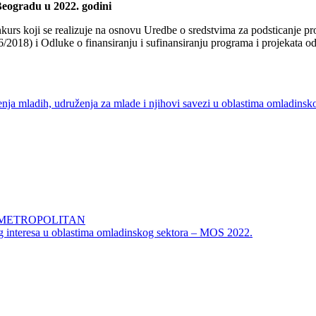
Beogradu u 2022. godini
kurs koji se realizuje na osnovu Uredbe o sredstvima za podsticanje pr
16/2018) i Odluke o finansiranju i sufinansiranju programa i projekata
uženja mladih, udruženja za mlade i njihovi savezi u oblastima omladin
 METROPOLITAN
og interesa u oblastima omladinskog sektora – MOS 2022.