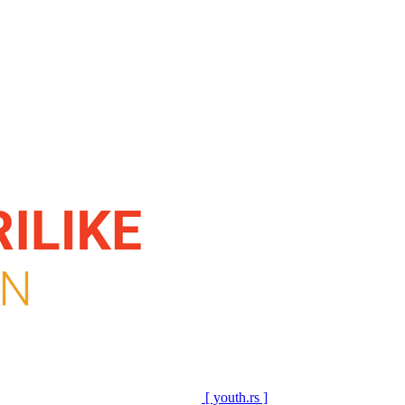
[ youth.rs ]