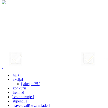
[njuz]
[akcija]
[ akcije_25 ]
[konkursi]
[treninzi]
[ volontiranje ]
[stipendije]
[ savetovalište za mlade ]