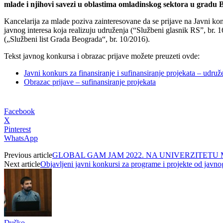
mlade i njihovi savezi u oblastima omladinskog sektora u gradu 
Kancelarija za mlade poziva zainteresovane da se prijave na Javni kon
javnog interesa koja realizuju udruženja (“Službeni glasnik RS”, br. 
(„Službeni list Grada Beograda“, br. 10/2016).
Tekst javnog konkursa i obrazac prijave možete preuzeti ovde:
Javni konkurs za finansiranje i sufinansiranje projekata – udr
Obrazac prijave – sufinansiranje projekata
Facebook
X
Pinterest
WhatsApp
Previous article
GLOBAL GAM JAM 2022. NA UNIVERZITETU
Next article
Objavljeni javni konkursi za programe i projekte od javn
Duško