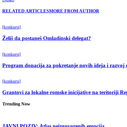
RELATED ARTICLES
MORE FROM AUTHOR
[konkursi]
Želiš da postaneš Omladinski delegat?
[konkursi]
Program donacija za pokretanje novih ideja i razvoj 
[konkursi]
Grantovi za lokalne romske inicijative na teritoriji R
Trending Now
JAVNI POZIV: Atlas neizgovorenih emocija