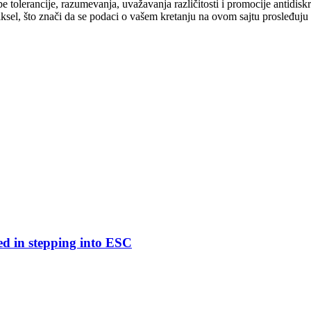
cipe tolerancije, razumevanja, uvažavanja različitosti i promocije antid
ksel, što znači da se podaci o vašem kretanju na ovom sajtu prosleđuju
ed in stepping into ESC