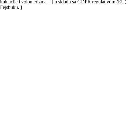
iskriminacije i volonterizma. ] [ u skladu sa GDPR regulativom (EU)
 Fejsbuku. ]