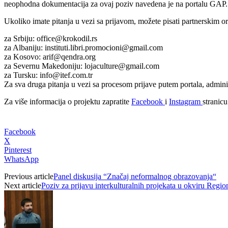
neophodna dokumentacija za ovaj poziv navedena je na portalu GAP.
Ukoliko imate pitanja u vezi sa prijavom, možete pisati partnerskim o
za Srbiju: office@krokodil.rs
za Albaniju: instituti.libri.promocioni@gmail.com
za Kosovo: arif@qendra.org
za Severnu Makedoniju: lojaculture@gmail.com
za Tursku: info@itef.com.tr
Za sva druga pitanja u vezi sa procesom prijave putem portala, adminis
Za više informacija o projektu zapratite
Facebook
i
Instagram
stranic
Facebook
X
Pinterest
WhatsApp
Previous article
Panel diskusija “Značaj neformalnog obrazovanja“
Next article
Poziv za prijavu interkulturalnih projekata u okviru Regi