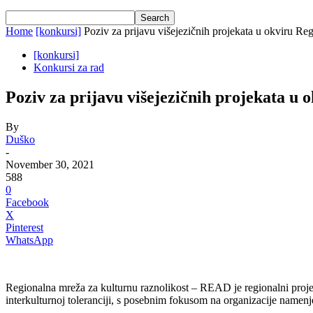
Home
[konkursi]
Poziv za prijavu višejezičnih projekata u okviru Reg
[konkursi]
Konkursi za rad
Poziv za prijavu višejezičnih projekata u
By
Duško
-
November 30, 2021
588
0
Facebook
X
Pinterest
WhatsApp
Regionalna mreža za kulturnu raznolikost – READ je regionalni proje
interkulturnoj toleranciji, s posebnim fokusom na organizacije namen