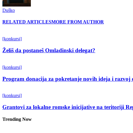
Duško
RELATED ARTICLES
MORE FROM AUTHOR
[konkursi]
Želiš da postaneš Omladinski delegat?
[konkursi]
Program donacija za pokretanje novih ideja i razvoj 
[konkursi]
Grantovi za lokalne romske inicijative na teritoriji R
Trending Now