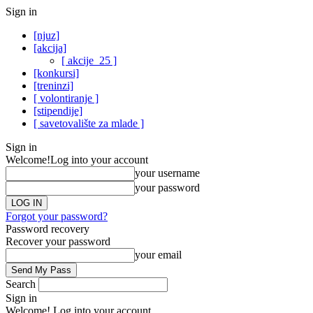
Sign in
[njuz]
[akcija]
[ akcije_25 ]
[konkursi]
[treninzi]
[ volontiranje ]
[stipendije]
[ savetovalište za mlade ]
Sign in
Welcome!
Log into your account
your username
your password
Forgot your password?
Password recovery
Recover your password
your email
Search
Sign in
Welcome! Log into your account