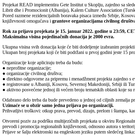
Projekat READ implementira Gete Institut u Skoplju, zajedno sa sle
Librit dhe i Promocionit (Albanija), Kalem Culture Association (Tur
Pored razmene rezidencijalnih boravaka pisaca između Srbije, Kosova
književnosti omogućava i
grantove organizacijama civilnog društva
Rok za prijavu projekata je 15. januar 2022. godine u 23:59, C
Maksimalna visina pojedinačnih donacija je 2000 evra.
Ukupna visina svih donacija koje će biti dodeljenje izabranim projekt
Ukupan broj projekata koji će biti podržani u prvoj godini jeste 15 p
Organizacije koje apliciraju treba da budu:
● neprofitne organizacije;
● organizacije civilnog društva;
● direktno odgovorne za pripremu i menadžment projekta zajedno s e
● registrovane u Albaniji, Kosovu, Severnoj Makedoniji, Srbiji ili T
● aktivno posvećene jednoj ili većem broju tematskih oblasti koje su 
Odabrano delo treba da bude prevedeno u jednoj od ciljnih zemalja proj
Uzimaće se u obzir samo jedna prijava po organizaciji.
Prihvatljivi troškovi: otkup prava, prevod, dizajn, prelom i štampa, ka
Otvoreni poziv za podršku multijezičnih projekata u okviru Regionalne
prevodi i promocija regionalnih književnosti, odnosno autora s terito
Prijave se šalju elektronski na engleskom jeziku putem sledećeg linka