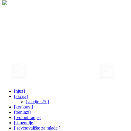
[njuz]
[akcija]
[ akcije_25 ]
[konkursi]
[treninzi]
[ volontiranje ]
[stipendije]
[ savetovalište za mlade ]