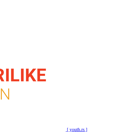
[ youth.rs ]