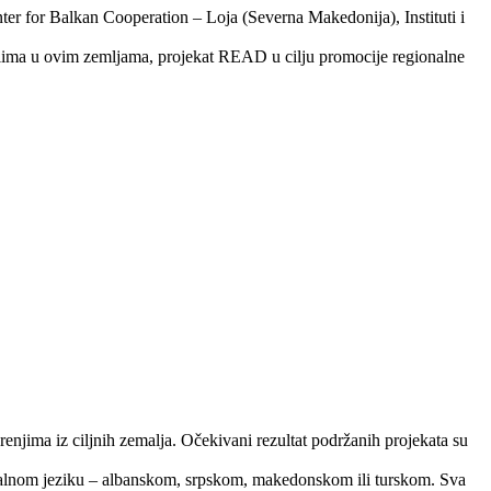
r for Balkan Cooperation – Loja (Severna Makedonija), Instituti i
alima u ovim zemljama, projekat READ u cilju promocije regionalne
enjima iz ciljnih zemalja. Očekivani rezultat podržanih projekata su
lokalnom jeziku – albanskom, srpskom, makedonskom ili turskom. Sva