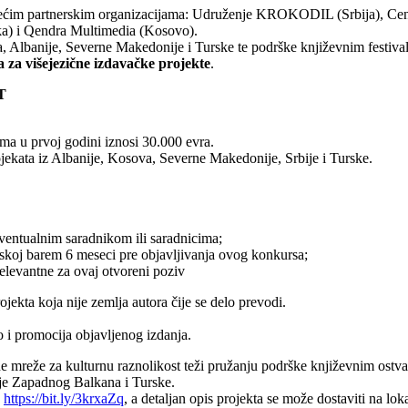
dećim partnerskim organizacijama: Udruženje KROKODIL (Srbija), Cente
ska) i Qendra Multimedia (Kosovo).
, Albanije, Severne Makedonije i Turske te podrške književnim festiv
 za višejezične izdavačke projekte
.
ET
ima u prvoj godini iznosi 30.000 evra.
rojekata iz Albanije, Kosova, Severne Makedonije, Srbije i Turske.
ventualnim saradnikom ili saradnicima;
urskoj barem 6 meseci pre objavljivanja ovog konkursa;
relevantne za ovaj otvoreni poziv
ekta koja nije zemlja autora čije se delo prevodi.
o i promocija objavljenog izdanja.
 mreže za kulturnu raznolikost teži pružanju podrške književnim ostvar
rije Zapadnog Balkana i Turske.
:
https://bit.ly/3krxaZq
, a detaljan opis projekta se može dostaviti na 