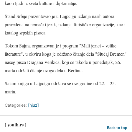
kao i ljudi iz sveta kulture i diplomatije.
Štand Srbije prezentovao je u Lajpcigu izdanja naših autora
prevedena na nemački jezik, izdanja Turističke organizacije, kao i
katalog srpskih pisaca.
Tokom Sajma organizovan je i program "Mali jezici – velike
literature", u okviru koga je održano čitanje dela "Slučaj Bremen"
našeg pisca Dragana Velikića, koji će takođe u ponedeljak, 26.
marta održati čitanje ovoga dela u Berlinu.
Sajam knjiga u Lajpcigu održava se ove godine od 22. – 25.
marta.
Categories:
[njuz]
[ youth.rs ]
Back to top