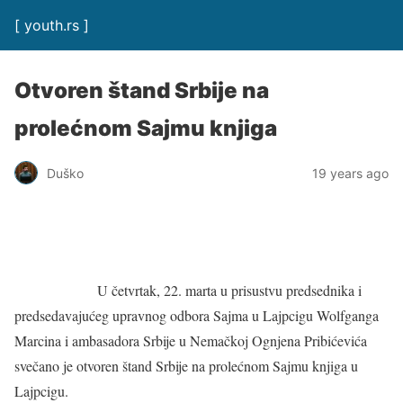
[ youth.rs ]
Otvoren štand Srbije na
prolećnom Sajmu knjiga
Duško
19 years ago
U četvrtak, 22. marta u prisustvu predsednika i
predsedavajućeg upravnog odbora Sajma u Lajpcigu Wolfganga
Marcina i ambasadora Srbije u Nemačkoj Ognjena Pribićevića
svečano je otvoren štand Srbije na prolećnom Sajmu knjiga u
Lajpcigu.