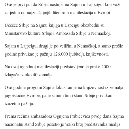
Ove je prvi put da Srbija nastupa na Sajmu u Lajpcigu, koji važi
za jednu od najznačajnijih literarnih manifestacija u Evropi
Učešće Srbije na Sajmu knjiga u Lapcigu obezbedili su
Ministarstvo kulture Srbije i Ambasada Srbije u Nemačkoj.
Sajam u Lajpcigu, drugi je po veličini u Nemačkoj, a samo prošle
godine privukao je pažnju 126.000 ljubitelja književnosti.
Na ovoj uglednoj manifestaciji predstavljeno je preko 2000
izlagača iz oko 40 zemalja.
Ove godine program Sajma fokusiran je na književnost iz zemalja
jugoistočne Evrope, pa je samim tim i štand Srbije privukao
izuzetnu pažnju.
Prema rečima ambasadora Ognjena Pribićevića prvog dana Sajma
nacionalni štand Srbije posetio je veliki broj predstavnika medija,