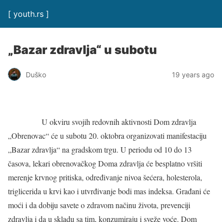
[ youth.rs ]
„Bazar zdravlja“ u subotu
Duško
19 years ago
U okviru svojih redovnih aktivnosti Dom zdravlja
„Obrenovac“ će u subotu 20. oktobra organizovati manifestaciju
„Bazar zdravlja“ na gradskom trgu. U periodu od 10 do 13
časova, lekari obrenovačkog Doma zdravlja će besplatno vršiti
merenje krvnog pritiska, određivanje nivoa šećera, holesterola,
triglicerida u krvi kao i utvrđivanje bodi mas indeksa. Građani će
moći i da dobiju savete o zdravom načinu života, prevenciji
zdravlja i da u skladu sa tim, konzumiraju i sveže voće. Dom