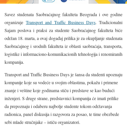
Savez studenata Saobraćajnog fakulteta Beograda i ove godine
organizuje
Transport and Traffic Business Days
. Tradicionalni
Sajam poslova i praksi za studente Saobraćajnog fakulteta biće
održan 18. marta, a ovaj događaj prilika je za okupljanje studenata
Saobraćajnog i srodnih fakulteta iz oblasti saobraćaja, transporta,
logistike i informaciono-komunikacionih tehnologija i renomiranih
kompanija.
Transport and Traffic Business Days je šansa da studenti upoznaju
kompanije koje su vodeće u svojim oblastima, pokažu i primene
znanje i veštine koje godinama stiču i predstave se kao budući
inženjeri. S druge strane, predstavnici kompanija će imati prilike
da prepoznaju i odaberu najbolje studente tokom održavanja
radionica, panel diskusija i razgovora za posao, te time obezbede
sebi mlade stručnjake – ističu organizatori.