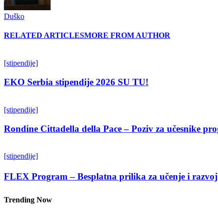
Duško
RELATED ARTICLES
MORE FROM AUTHOR
[stipendije]
EKO Serbia stipendije 2026 SU TU!
[stipendije]
Rondine Cittadella della Pace – Poziv za učesnike p
[stipendije]
FLEX Program – Besplatna prilika za učenje i razvoj
Trending Now