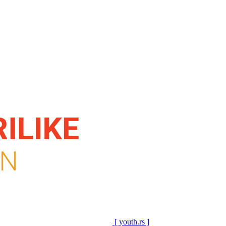
[ youth.rs ]