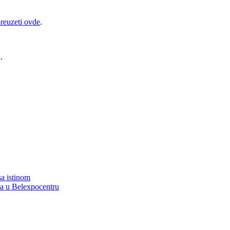
reuzeti ovde
.
.
a istinom
ta u Belexpocentru