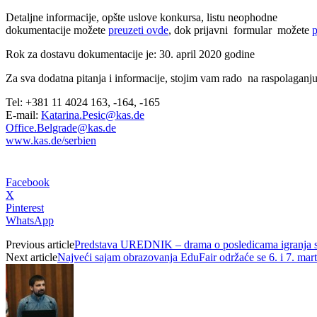
Detaljne informacije, opšte uslove konkursa, listu neophodne
dokumentacije možete
preuzeti ovde
, dok prijavni formular možete
p
Rok za dostavu dokumentacije je: 30. april 2020 godine
Za sva dodatna pitanja i informacije, stojim vam rado na raspolaganju
Tel: +381 11 4024 163, -164, -165
E-mail:
Katarina.Pesic@kas.de
Office.Belgrade@kas.de
www.kas.de/serbien
Facebook
X
Pinterest
WhatsApp
Previous article
Predstava UREDNIK – drama o posledicama igranja s
Next article
Najveći sajam obrazovanja EduFair održaće se 6. i 7. mar