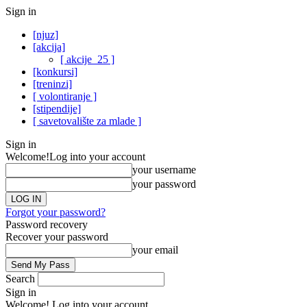
Sign in
[njuz]
[akcija]
[ akcije_25 ]
[konkursi]
[treninzi]
[ volontiranje ]
[stipendije]
[ savetovalište za mlade ]
Sign in
Welcome!
Log into your account
your username
your password
Forgot your password?
Password recovery
Recover your password
your email
Search
Sign in
Welcome! Log into your account