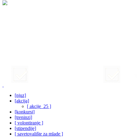
[njuz]
[akcija]
[ akcije_25 ]
[konkursi]
[treninzi]
[ volontiranje ]
[stipendije]
[ savetovalište za mlade ]