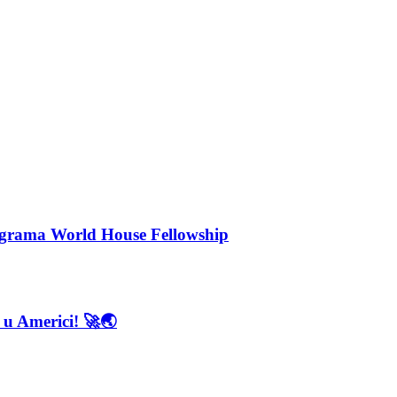
rograma World House Fellowship
 u Americi! 🚀🌏