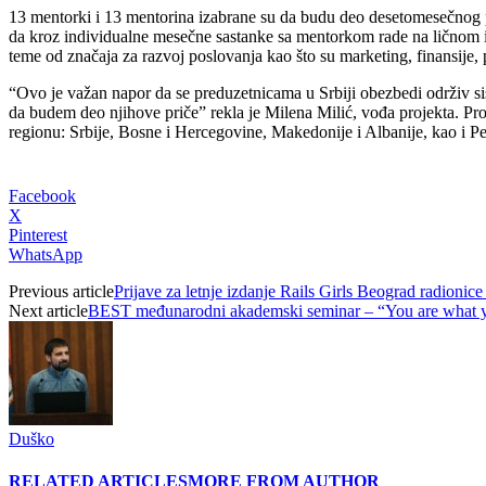
13 mentorki i 13 mentorina izabrane su da budu deo desetomesečnog 
da kroz individualne mesečne sastanke sa mentorkom rade na ličnom i 
teme od značaja za razvoj poslovanja kao što su marketing, finansije, p
“Ovo je važan napor da se preduzetnicama u Srbiji obezbedi održiv sis
da budem deo njihove priče” rekla je Milena Milić, vođa projekta. Pr
regionu: Srbije, Bosne i Hercegovine, Makedonije i Albanije, kao i P
Facebook
X
Pinterest
WhatsApp
Previous article
Prijave za letnje izdanje Rails Girls Beograd radionice
Next article
BEST međunarodni akademski seminar – “You are what y
Duško
RELATED ARTICLES
MORE FROM AUTHOR