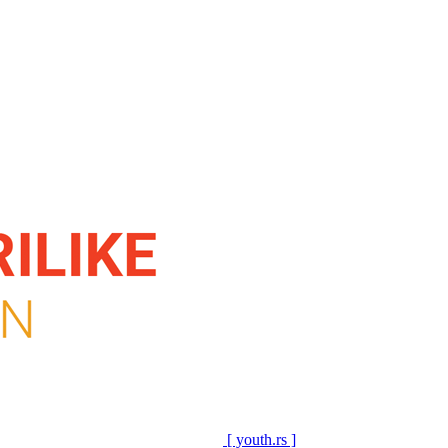
[ youth.rs ]