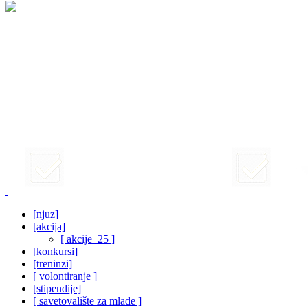
[njuz]
[akcija]
[ akcije_25 ]
[konkursi]
[treninzi]
[ volontiranje ]
[stipendije]
[ savetovalište za mlade ]