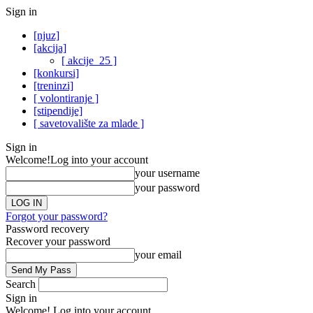
Sign in
[njuz]
[akcija]
[ akcije_25 ]
[konkursi]
[treninzi]
[ volontiranje ]
[stipendije]
[ savetovalište za mlade ]
Sign in
Welcome!
Log into your account
your username
your password
Forgot your password?
Password recovery
Recover your password
your email
Search
Sign in
Welcome! Log into your account