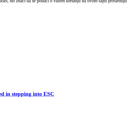
ksel, što znači da se podaci o vašem kretanju na ovom sajtu prosleđuju
ed in stepping into ESC