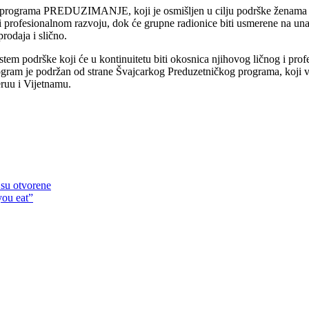
programa PREDUZIMANJE, koji je osmišljen u cilju podrške ženama koje
profesionalnom razvoju, dok će grupne radionice biti usmerene na unap
rodaja i slično.
tem podrške koji će u kontinuitetu biti okosnica njihovog ličnog i profe
ogram je podržan od strane Švajcarkog Preduzetničkog programa, koji v
eruu i Vijetnamu.
 su otvorene
ou eat”