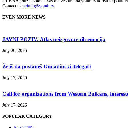
2016/679, dužni smo da vas obavestimo da youth.rs koristi Fejsbuk Pi
Contact us:
admin@youth.rs
EVEN MORE NEWS
JAVNI POZIV: Atlas neizgovorenih emocija
July 20, 2026
Želiš da postaneš Omladinski delegat?
July 17, 2026
Call for organizations from Western Balkans, interest
July 17, 2026
POPULAR CATEGORY
[njuz]
3485