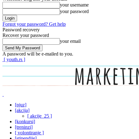
your username
your password
Forgot your password? Get help
Password recovery
Recover your password
your email
A password will be e-mailed to you.
[ youth.rs ]
[njuz]
[akcija]
[ akcije_25 ]
[konkursi]
[treninzi]
[ volontiranje ]
[stipendije]