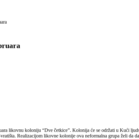
uara
ebruara
a likovnu koloniju “Dve četkice”. Kolonija će se održati u Kući ljuds
Svratišta. Realizacijom likovne kolonije ova neformalna grupa želi da d