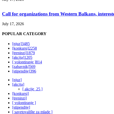
Call for organizations from Western Balkans, interest
July 17, 2026
POPULAR CATEGORY
[njuz]
3485
[konkursi]
2258
[treninzi]
1879
[akcija]
1205
[ volontiranje ]
814
[zabavnik]
569
[stipendije]
396
[njuz]
[akcija]
[ akcije_25 ]
[konkursi]
[treninzi]
[ volontiranje ]
[stipendije]
[ savetovalište za mlade ]