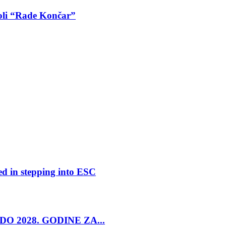
koli “Rade Končar”
ed in stepping into ESC
O 2028. GODINE ZA...