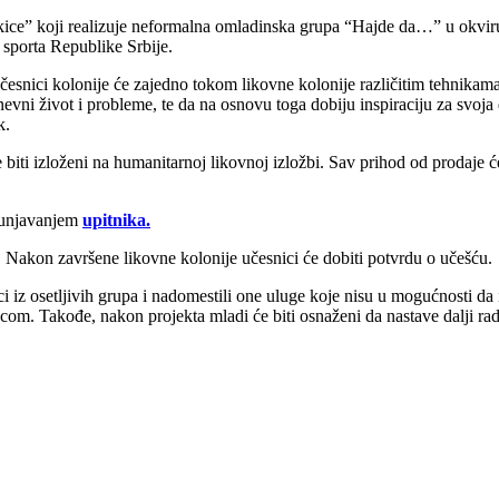
kice” koji realizuje neformalna omladinska grupa “Hajde da…” u okvi
 sporta Republike Srbije.
esnici kolonije će zajedno tokom likovne kolonije različitim tehnikama 
nevni život i probleme, te da na osnovu toga dobiju inspiraciju za svoja 
k.
biti izloženi na humanitarnoj likovnoj izložbi. Sav prihod od prodaje će
opunjavanjem
upitnika.
. Nakon završene likovne kolonije učesnici će dobiti potvrdu o učešću.
 iz osetljivih grupa i nadomestili one uluge koje nisu u mogućnosti da i
ecom. Takođe, nakon projekta mladi će biti osnaženi da nastave dalji rad