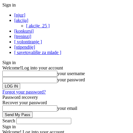
Sign in
[njuz]
[akcija]
[ akcije_25 ]
[konkursi]
[treninzi]
[ volontiranje ]
[stipendije]
[ savetovalište za mlade ]
Sign in
Welcome!
Log into your account
your username
your password
Forgot your password?
Password recovery
Recover your password
your email
Search
Sign in
Welcome! Log into your account