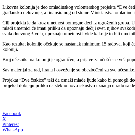
Likovna kolonija je deo omladinskog volonterskog projekta “Dve čet
građansko delovanje, a finansiranog od strane Ministarstva omladine i
Cilj projekta je da kroz umetnost pomogne deci iz ugroženih grupa. Uč
mladi umetnici će imati priliku da upoznaju dečiji svet, njihov svakod
svakodnevnog života, upoznaju umetnost i vide kako je to biti umetni
Kao rezultat kolonije očekuje se nastanak minimum 15 radova, koji će 
koloniji.
Broj učesnika na koloniji je ograničen, a prijave za učešće se vrši p
Sav materijal za rad, hrana i osveženje su obezbeđeni za sve učesnike
Projekat “Dve četkice” teži da osnaži mlade ljude kako bi pomogli deci
projekat dobijaju priliku da steknu novo iskustvo i znanja u radu sa d
Facebook
X
Pinterest
WhatsApp