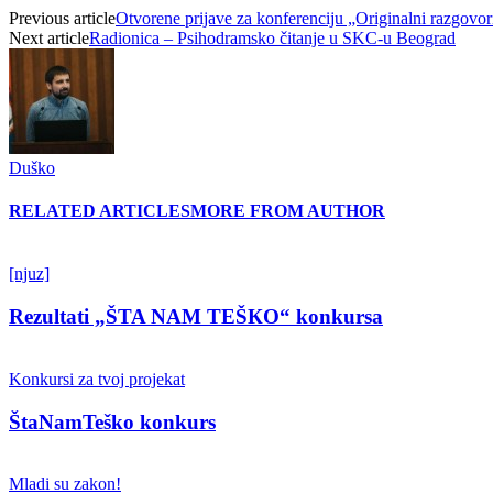
Previous article
Otvorene prijave za konferenciju „Originalni razgovo
Next article
Radionica – Psihodramsko čitanje u SKC-u Beograd
Duško
RELATED ARTICLES
MORE FROM AUTHOR
[njuz]
Rezultati „ŠTA NAM TEŠКO“ konkursa
Konkursi za tvoj projekat
ŠtaNamTeško konkurs
Mladi su zakon!