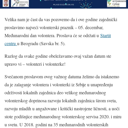
Velika nam je čast da vas pozovemo da i ove godine zajednički
proslavimo najveći volonterski praznik – 05. decembar,
Međunarodni dan volontera. Proslava će se održati u
Startit
centru
u Beogradu (Savska br. 5).
Razlog da svake godine obeležavamo ovaj važan datum ste
upravo vi – volonteri i volonterke!
Svečanom proslavom ovog važnog datuma želimo da istaknemo
da je zalaganje volontera i volonterki iz Srbije u unapređenju
održivosti lokalnih zajednica deo velikog međunarodnog
volonterskog doprinosa razvoju lokalnih zajednica širom sveta,
razvoju mladih u angažovane i kritički nastrojene ličnosti, a uoči
stote godišnjice međunarodnog volonterskog servisa 2020. i miru
u svetu. U 2018. godini na 35 međunarodnih volonterskih