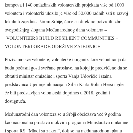
kampova i 140 omladinskih volonterskih projekata više od 1000
volontera i volonterki uložilo je više od 30.000 radnih sati u razvoj
lokalnih zajednica širom Srbije, čime su direktno potvrdili izbor
ovogodišnjeg slogana Međunarodnog dana volontera –
VOLUNTEERS BUILD RESILIENT COMMUNITIES –
VOLONTERI GRADE ODRŽIVE ZAJEDNICE.
Pozivamo sve volontere, volonterke i organizatore volontiranja da
budu počasni gosti svečane proslave, na kojoj je predviđeno da se
obratiti ministar omladine i sporta Vanja Udovičić i stalna
predstavnica Ujedinjenih nacija u Srbiji Karla Robin Herši i gde
će biti predstavljen volonterski doprinos u 2018. godini i
dostignuća.
Međunarodni dan volontera se u Srbiji obeležava već 9 godina
kao nacionalna proslava u okviru programa Ministarstva omladine
i sporta RS “Mladi su zakon”, dok se na međunarodnom planu