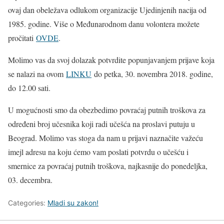
ovaj dan obeležava odlukom organizacije Ujedinjenih nacija od
1985. godine. Više o Međunarodnom danu volontera možete
pročitati
OVDE
.
Molimo vas da svoj dolazak potvrdite popunjavanjem prijave koja
se nalazi na ovom
LINKU
do petka, 30. novembra 2018. godine,
do 12.00 sati.
U mogućnosti smo da obezbedimo povraćaj putnih troškova za
određeni broj učesnika koji radi učešća na proslavi putuju u
Beograd. Molimo vas stoga da nam u prijavi naznačite važeću
imejl adresu na koju ćemo vam poslati potvrdu o učešću i
smernice za povraćaj putnih troškova, najkasnije do ponedeljka,
03. decembra.
Categories:
Mladi su zakon!