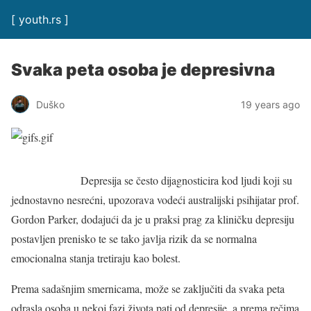
[ youth.rs ]
Svaka peta osoba je depresivna
Duško
19 years ago
Depresija se često dijagnosticira kod ljudi koji su
jednostavno nesrećni, upozorava vodeći australijski psihijatar prof.
Gordon Parker, dodajući da je u praksi prag za kliničku depresiju
postavljen prenisko te se tako javlja rizik da se normalna
emocionalna stanja tretiraju kao bolest.
Prema sadašnjim smernicama, može se zaključiti da svaka peta
odrasla osoba u nekoj fazi života pati od depresije, a prema rečima