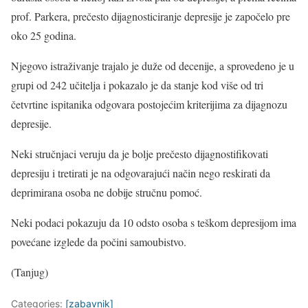
prof. Parkera, prečesto dijagnosticiranje depresije je započelo pre
oko 25 godina.
Njegovo istraživanje trajalo je duže od decenije, a sprovedeno je u
grupi od 242 učitelja i pokazalo je da stanje kod više od tri
četvrtine ispitanika odgovara postojećim kriterijima za dijagnozu
depresije.
Neki stručnjaci veruju da je bolje prečesto dijagnostifikovati
depresiju i tretirati je na odgovarajući način nego reskirati da
deprimirana osoba ne dobije stručnu pomoć.
Neki podaci pokazuju da 10 odsto osoba s teškom depresijom ima
povećane izglede da počini samoubistvo.
(Tanjug)
Categories:
[zabavnik]