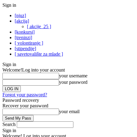
Sign in
[njuz]
[akcija]
[ akcije_25 ]
[konkursi]
[treninzi]
[ volontiranje ]
[stipendije]
[ savetovalište za mlade ]
Sign in
Welcome!
Log into your account
your username
your password
Forgot your password?
Password recovery
Recover your password
your email
Search
Sign in
Welcome! Log into your account