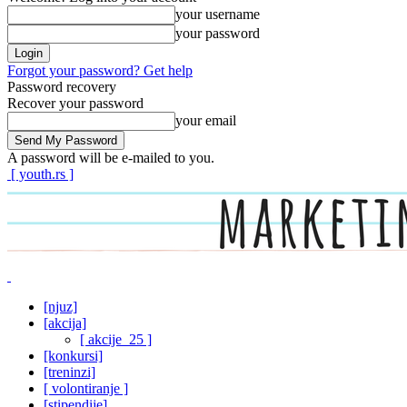
your username
your password
Forgot your password? Get help
Password recovery
Recover your password
your email
A password will be e-mailed to you.
[ youth.rs ]
[njuz]
[akcija]
[ akcije_25 ]
[konkursi]
[treninzi]
[ volontiranje ]
[stipendije]