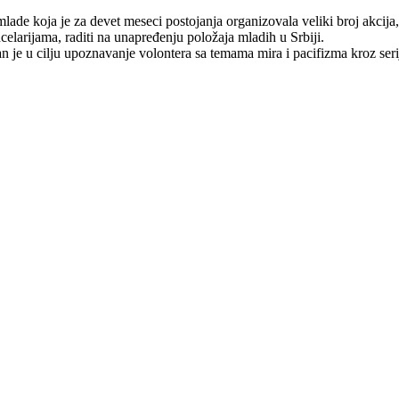
mlade koja je za devet meseci postojanja organizovala veliki broj akcija
celarijama, raditi na unapređenju položaja mladih u Srbiji.
je u cilju upoznavanje volontera sa temama mira i pacifizma kroz serij