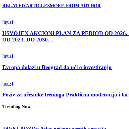
RELATED ARTICLES
MORE FROM AUTHOR
[njuz]
USVOJEN AKCIONI PLAN ZA PERIOD OD 2026.
OD 2023. DO 2030....
[njuz]
Evropa dolazi u Beograd da uči o investiranju
[njuz]
Poziv za učesnike treninga Praktična moderacija i fac
Trending Now
JAVNI POZIV: Atlas neizgovorenih emocija