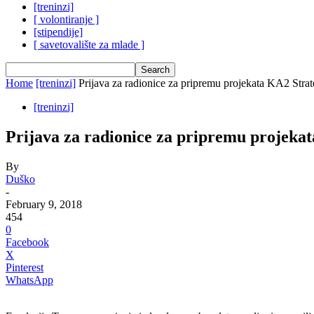
[treninzi]
[ volontiranje ]
[stipendije]
[ savetovalište za mlade ]
Home
[treninzi]
Prijava za radionice za pripremu projekata KA2 Strate
[treninzi]
Prijava za radionice za pripremu projekat
By
Duško
-
February 9, 2018
454
0
Facebook
X
Pinterest
WhatsApp