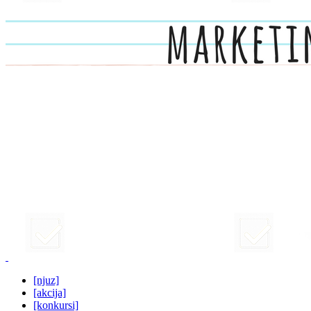
[njuz]
[akcija]
[konkursi]