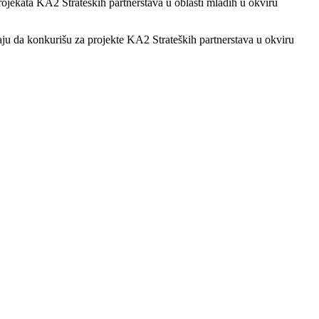
rojekata KA2 Strateških partnerstava u oblasti mladih u okviru
raju da konkurišu za projekte KA2 Strateških partnerstava u okviru