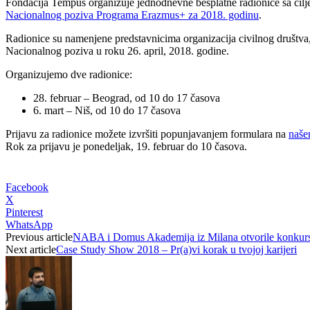
Fondacija Tempus organizuje jednodnevne besplatne radionice sa ciljem
Nacionalnog poziva Programa Erazmus+ za 2018. godinu
.
Radionice su namenjene predstavnicima organizacija civilnog društva, i
Nacionalnog poziva u roku 26. april, 2018. godine.
Organizujemo dve radionice:
28. februar – Beograd, od 10 do 17 časova
6. mart – Niš, od 10 do 17 časova
Prijavu za radionice možete izvršiti popunjavanjem formulara na
naše
Rok za prijavu je ponedeljak, 19. februar do 10 časova.
Facebook
X
Pinterest
WhatsApp
Previous article
NABA i Domus Akademija iz Milana​ otvorile konkurse 
Next article
Case Study Show 2018 – Pr(a)vi korak u tvojoj karijeri