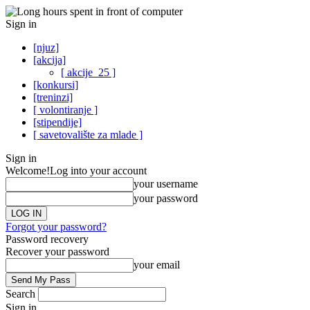
Sign in
[njuz]
[akcija]
[ akcije_25 ]
[konkursi]
[treninzi]
[ volontiranje ]
[stipendije]
[ savetovalište za mlade ]
Sign in
Welcome!
Log into your account
your username
your password
Forgot your password?
Password recovery
Recover your password
your email
Search
Sign in