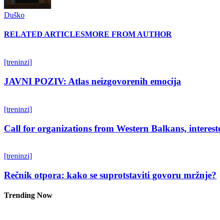
Duško
RELATED ARTICLES
MORE FROM AUTHOR
[treninzi]
JAVNI POZIV: Atlas neizgovorenih emocija
[treninzi]
Call for organizations from Western Balkans, interest
[treninzi]
Rečnik otpora: kako se suprotstaviti govoru mržnje?
Trending Now