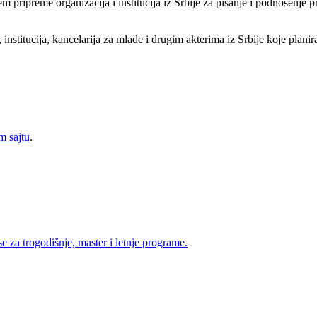
 pripreme organizacija i institucija iz Srbije za pisanje i podnošenje p
nstitucija, kancelarija za mlade i drugim akterima iz Srbije koje plani
m sajtu
.
za trogodišnje, master i letnje programe.