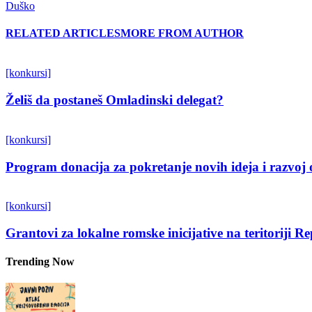
Duško
RELATED ARTICLES
MORE FROM AUTHOR
[konkursi]
Želiš da postaneš Omladinski delegat?
[konkursi]
Program donacija za pokretanje novih ideja i razvoj 
[konkursi]
Grantovi za lokalne romske inicijative na teritoriji R
Trending Now