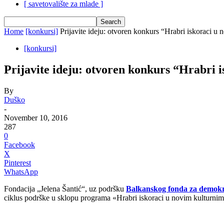
[ savetovalište za mlade ]
Home
[konkursi]
Prijavite ideju: otvoren konkurs “Hrabri iskoraci u
[konkursi]
Prijavite ideju: otvoren konkurs “Hrabri
By
Duško
-
November 10, 2016
287
0
Facebook
X
Pinterest
WhatsApp
Fondacija „Jelena Šantić“, uz podršku
Balkanskog fonda za demokr
ciklus podrške u sklopu programa «Hrabri iskoraci u novim kulturnim