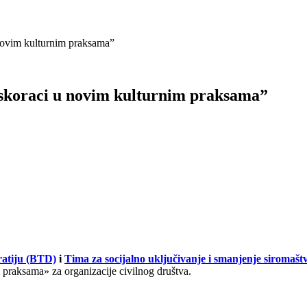
 novim kulturnim praksama”
 iskoraci u novim kulturnim praksama”
atiju (BTD)
i
Tima za socijalno uključivanje i smanjenje siromaš
 praksama» za organizacije civilnog društva.