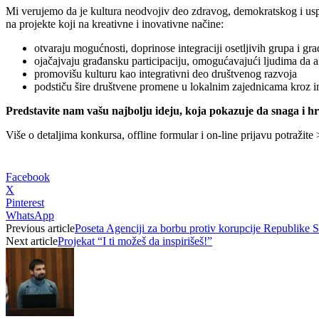
Mi verujemo da je kultura neodvojiv deo zdravog, demokratskog i usp
na projekte koji na kreativne i inovativne načine:
otvaraju mogućnosti, doprinose integraciji osetljivih grupa i gr
ojačajvaju građansku participaciju, omogućavajući ljudima da a
promovišu kulturu kao integrativni deo društvenog razvoja
podstiču šire društvene promene u lokalnim zajednicama kroz i
Predstavite nam vašu najbolju ideju, koja pokazuje da snaga i h
Više o detaljima konkursa, offline formular i on-line prijavu potražite
Facebook
X
Pinterest
WhatsApp
Previous article
Poseta Agenciji za borbu protiv korupcije Republike S
Next article
Projekat “I ti možeš da inspirišeš!”