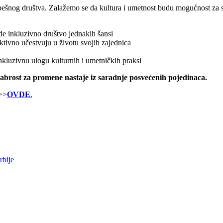
ešnog društva. Zalažemo se da kultura i umetnost budu mogućnost za s
ade inkluzivno društvo jednakih šansi
ktivno učestvuju u životu svojih zajednica
nkluzivnu ulogu kulturnih i umetničkih praksi
rabrost za promene nastaje iz saradnje posvećenih pojedinaca.
 >>
OVDE
.
rbije