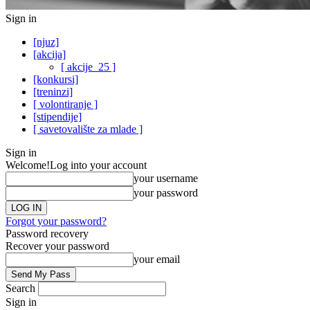
Sign in
[njuz]
[akcija]
[ akcije_25 ]
[konkursi]
[treninzi]
[ volontiranje ]
[stipendije]
[ savetovalište za mlade ]
Sign in
Welcome!
Log into your account
your username
your password
Forgot your password?
Password recovery
Recover your password
your email
Search
Sign in