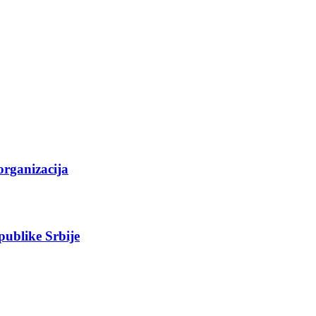
organizacija
epublike Srbije