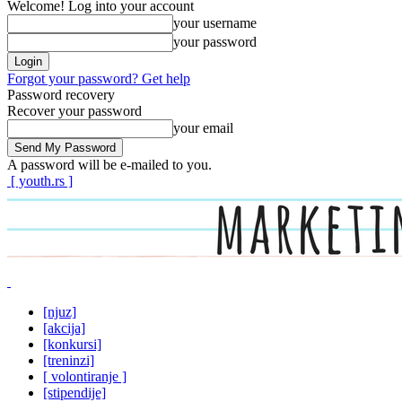
Welcome! Log into your account
your username
your password
Forgot your password? Get help
Password recovery
Recover your password
your email
A password will be e-mailed to you.
[ youth.rs ]
[njuz]
[akcija]
[konkursi]
[treninzi]
[ volontiranje ]
[stipendije]