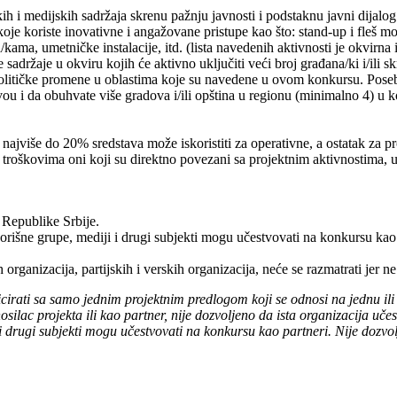
čkih i medijskih sadržaja skrenu pažnju javnosti i podstaknu javni dij
e koje koriste inovativne i angažovane pristupe kao što: stand-up i fleš mo
ama, umetničke instalacije, itd. (lista navedenih aktivnosti je okvirna 
sadržaje u okviru kojih će aktivno uključiti veći broj građana/ki i/ili sk
političke promene u oblastima koje su navedene u ovom konkursu. Poseb
u i da obuhvate više gradova i/ili opština u regionu (minimalno 4) u ko
e najviše do 20% sredstava može iskoristiti za operativne, a ostatak z
 troškovima oni koji su direktno povezani sa projektnim aktivnostima, uk
i Republike Srbije.
ne grupe, mediji i drugi subjekti mogu učestvovati na konkursu kao pa
ih organizacija, partijskih i verskih organizacija, neće se razmatrati je
cirati sa samo jednim projektnim predlogom koji se odnosi na jednu ili
ilac projekta ili kao partner, nije dozvoljeno da ista organizacija uč
drugi subjekti mogu učestvovati na konkursu kao partneri. Nije dozvol