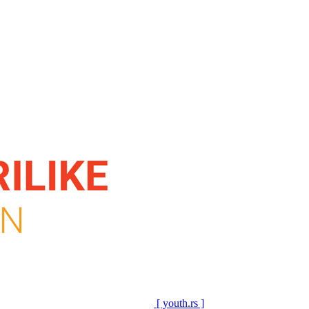
[ youth.rs ]