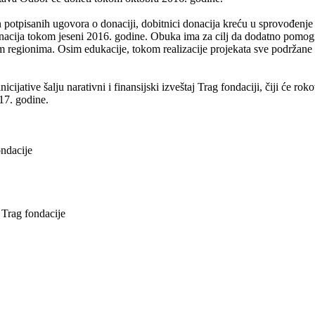
potpisanih ugovora o donaciji, dobitnici donacija kreću u sprovođenje p
cija tokom jeseni 2016. godine. Obuka ima za cilj da dodatno pomogne 
im regionima. Osim edukacije, tokom realizacije projekata sve podržane 
ijative šalju narativni i finansijski izveštaj Trag fondaciji, čiji će rok
017. godine.
ndacije
a Trag fondacije