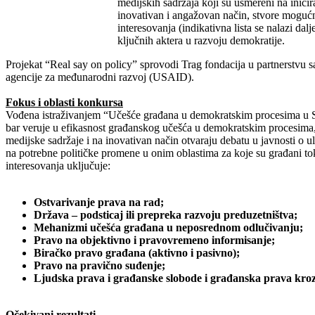
medijskih sadržaja koji su usmereni na inicir
inovativan i angažovan način, stvore mogućn
interesovanja (indikativna lista se nalazi d
ključnih aktera u razvoju demokratije.
Projekat “Real say on policy” sprovodi Trag fondacija u partnerstv
agencije za međunarodni razvoj (USAID).
Fokus i oblasti konkursa
Vođena istraživanjem “Učešće građana u demokratskim procesima u Srbi
bar veruje u efikasnost građanskog učešća u demokratskim procesima
medijske sadržaje i na inovativan način otvaraju debatu u javnosti o ulo
na potrebne političke promene u onim oblastima za koje su građani toko
interesovanja uključuje:
Ostvarivanje prava na rad;
Dr
žava – podsticaj ili prepreka razvoju preduzetništva
;
Mehanizmi učešća građana u neposrednom odlučivanju;
Pravo na objektivno i pravovremeno informisanje;
Biračko pravo građana (aktivno i pasivno);
Pravo na pravično suđenje;
Ljudska prava i građanske slobode i građanska prava kro
Očekivani rezultati