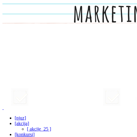
[njuz]
[akcija]
[ akcije_25 ]
[konkursi]