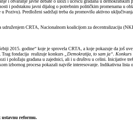
anje i otvaranje javne debate o ulozi i učešću građana u demokratskim p
osti i podstaknu javni dijalog o potrebnim političkim promenama u obl
alje u Pozivu). Predloženi sadržaji treba da promovišu aktivno uključiva
u sa udruženjem CRTA, Nacionalnom koalicijom za decentralizaciju (NK
ji 2015. godine“ koje je sprovela CRTA, a koje pokazuje da još uvek m
, Trag fondacija realizuje konkurs
„Demokratija, to sam ja“. Konkurs
zi i položaju građana u zajednici, ali i u društvu u celini. Inicijative 
m izbornog procesa pokazali najviše interesovanje. Indikativna lista ob
z ustavnu reformu.