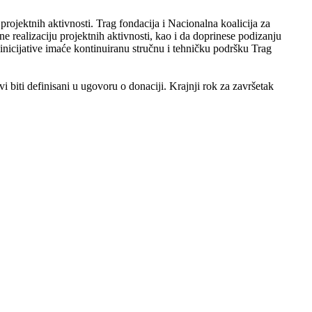
rojektnih aktivnosti. Trag fondacija i Nacionalna koalicija za
realizaciju projektnih aktivnosti, kao i da doprinese podizanju
inicijative imaće kontinuiranu stručnu i tehničku podršku Trag
ovi biti definisani u ugovoru o donaciji. Krajnji rok za završetak