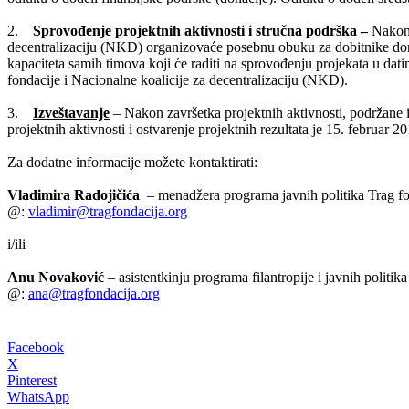
2.
Sprovođenje projektnih aktivnosti i stručna podrška
–
Nakon 
decentralizaciju (NKD) organizovaće posebnu obuku za dobitnike dona
kapaciteta samih timova koji će raditi na sprovođenju projekata u dat
fondacije i Nacionalne koalicije za decentralizaciju (NKD).
3.
Izveštavanje
– Nakon završetka projektnih aktivnosti, podržane inic
projektnih aktivnosti i ostvarenje projektnih rezultata je 15. februar 2
Za dodatne informacije možete kontaktirati:
Vladimira Radojičića
– menadžera programa javnih politika Trag fo
@:
vladimir@tragfondacija.org
i/ili
Anu Novaković
– asistentkinju programa filantropije i javnih politik
@:
ana@tragfondacija.org
Facebook
X
Pinterest
WhatsApp