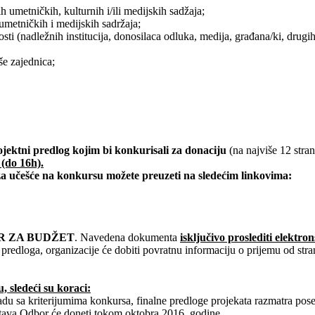
 umetničkih, kulturnih i/ili medijskih sadžaja;
umetničkih i medijskih sadržaja;
osti (nadležnih institucija, donosilaca odluka, medija, građana/ki, dr
še zajednica;
ojektni predlog kojim bi konkurisali za donaciju
(na najviše 12 stra
 (do 16h).
a učešće na konkursu možete preuzeti na sledećim linkovima:
 ZA BUDŽET
. Navedena dokumenta
isključivo proslediti elektr
 predloga, organizacije će dobiti povratnu informaciju o prijemu od stra
 sledeći su koraci:
ladu sa kriterijumima konkursa, finalne predloge projekata razmatra po
stava Odbor će doneti tokom oktobra 2016. godine.