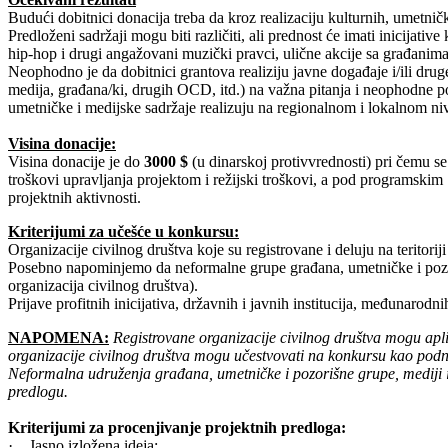
Budući dobitnici donacija treba da kroz realizaciju kulturnih, umetni
Predloženi sadržaji mogu biti različiti, ali prednost će imati inicijativ
hip-hop i drugi angažovani muzički pravci, ulične akcije sa građanima/k
Neophodno je da dobitnici grantova realiziju javne događaje i/ili druge 
medija, građana/ki, drugih OCD, itd.) na važna pitanja i neophodne 
umetničke i medijske sadržaje realizuju na regionalnom i lokalnom nivo
Visina donacije:
Visina donacije je do
3000 $
(u dinarskoj protivvrednosti) pri čemu s
troškovi upravljanja projektom i režijski troškovi, a pod programskim
projektnih aktivnosti.
Kriterijumi za učešće u konkursu:
Organizacije civilnog društva koje su registrovane i deluju na teritorij
Posebno napominjemo da neformalne grupe građana, umetničke i pozoriš
organizacija civilnog društva).
Prijave profitnih inicijativa, državnih i javnih institucija, međunarodn
NAPOMENA:
Registrovane organizacije civilnog društva mogu apli
organizacije civilnog društva mogu učestvovati na konkursu kao podnos
Neformalna udruženja građana, umetničke i pozorišne grupe, mediji i 
predlogu.
Kriterijumi za procenjivanje projektnih predloga:
· Jasno izložena ideja;