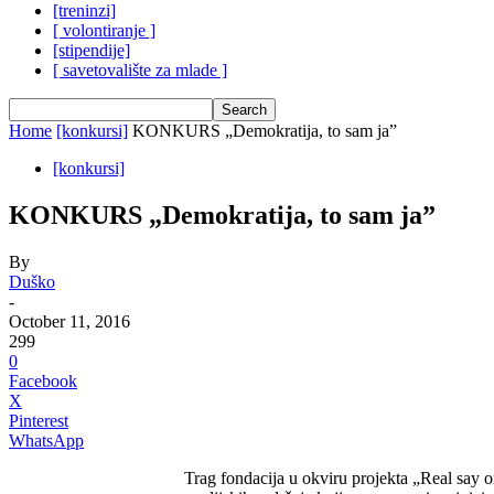
[treninzi]
[ volontiranje ]
[stipendije]
[ savetovalište za mlade ]
Home
[konkursi]
KONKURS „Demokratija, to sam ja”
[konkursi]
KONKURS „Demokratija, to sam ja”
By
Duško
-
October 11, 2016
299
0
Facebook
X
Pinterest
WhatsApp
Trag fondacija u okviru projekta „Real say on