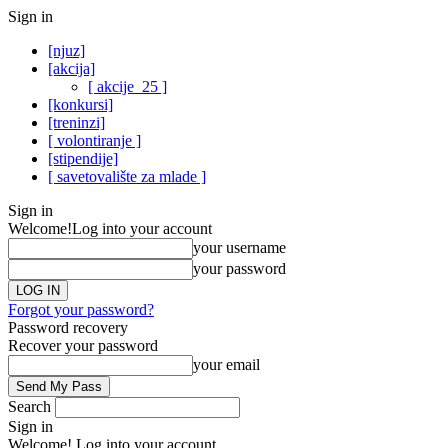
Sign in
[njuz]
[akcija]
[ akcije_25 ]
[konkursi]
[treninzi]
[ volontiranje ]
[stipendije]
[ savetovalište za mlade ]
Sign in
Welcome!
Log into your account
your username
your password
Forgot your password?
Password recovery
Recover your password
your email
Search
Sign in
Welcome! Log into your account