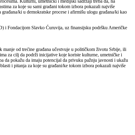
rocesima. Kulturni, umetnički i medijski sadržaji treba da, na
astima za koje su sami građani tokom izbora pokazali najviše
nja građana/ki u demokratske procese i afirmišu ulogu građana/ki kao
D) i Fondacijom Slavko Ćuruvija, uz finansijsku podršku Američke
anje od trećine građana učestvuje u političkom životu Srbije, ili
ima za cilj da podrži inicijative koje koriste kulturne, umetničke i
treba da pokažu da imaju potencijal da privuku pažnju javnosti i ukažu
lasti i pitanja za koje su građani/ke tokom izbora pokazali najviše