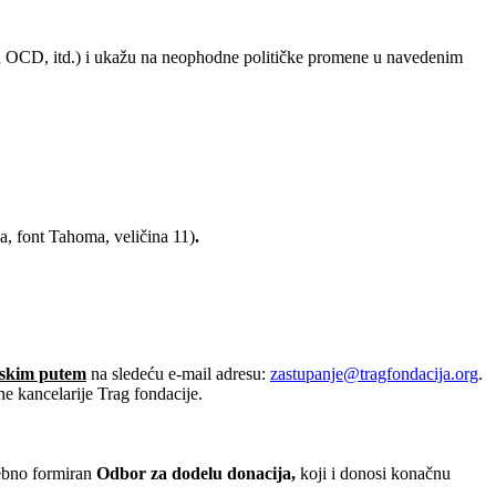
ugih OCD, itd.) i ukažu na neophodne političke promene u navedenim
na, font Tahoma, veličina 11)
.
onskim putem
na sledeću e-mail adresu:
zastupanje@tragfondacija.org
.
ne kancelarije Trag fondacije.
sebno formiran
Odbor za dodelu donacija,
koji i donosi konačnu