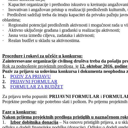
· Kapacitet organizacije i prethodno iskustvo u kreiranju angažovanih
· Inovativan i angažovan pristup u realizaciji predloženih kulturnih, 
· Predloženi sadržaji treba da imaju kapacitet da privuku pažnju javn
oblastima;
· Regionalni potencijal predloženih aktivnosti i mogućnost rada u vi
· Aktivno uključenje građana i građanki u realizaciju aktivnosti;
· Jasna veza između ciljeva, zadataka i aktivnosti;
· Realan budžet u skladu sa aktivnostima.
Procedure i rokovi za učešće u konkursu:
Zainteresovane organizacije civilnog društva treba da pošalju pr
Rok za podno
šenje projektnih predloga je
12. oktobar 2016. godine
Poziv za prijavu sa uslovima konkursa i dokumenta neophodna z
1.
POZIV ZA PRIJAVU
2.
PRIJAVNI FORMULAR
3.
FORMULAR ZA BUDŽET
Za prijavu treba popuniti:
PRIJAVNI FORMULAR
i
FORMULAR
Projektne predloge nije potrebno slati i poštom. Po prijemu projektnih
Faze u konkursu:
Nakon prijema projektnih predloga pristiglih u naznačenom roku,
1.
Izbor dobitnika donacija
– Na osnovu pristiglih prijava, a u sk
odluku o dodeli finansijske podrške (donacije). Odluku o dodeli sred