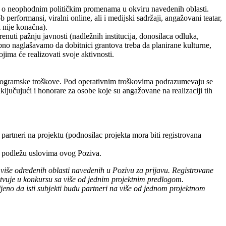
alog o neophodnim političkim promenama u okviru navedenih oblasti.
b performansi, viralni online, ali i medijski sadržaji, angažovani teatar,
i nije konačna).
renuti pažnju javnosti (nadležnih institucija, donosilaca odluka,
no naglašavamo da dobitnici grantova treba da planirane kulturne,
jima će realizovati svoje aktivnosti.
a programske troškove. Pod operativnim troškovima podrazumevaju se
ljučujući i honorare za osobe koje su angažovane na realizaciji tih
rtneri na projektu (podnosilac projekta mora biti registrovana
r ne podležu uslovima ovog Poziva.
 više određenih oblasti navedenih u Pozivu za prijavu. Registrovane
estvuje u konkursu sa više od jednim projektnim predlogom.
jeno da isti subjekti budu partneri na više od jednom projektnom