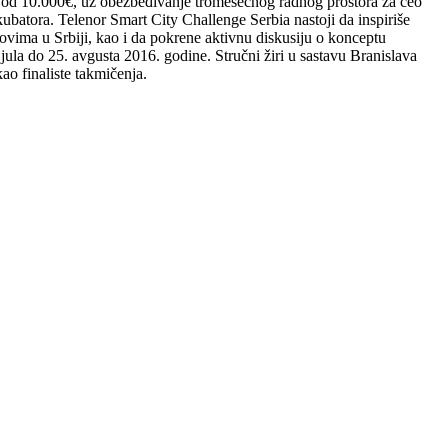
ti od 10.000€, uz obezbeđivanje tromesečnog radnog prostora za ceo
ubatora. Telenor Smart City Challenge Serbia nastoji da inspiriše
ovima u Srbiji, kao i da pokrene aktivnu diskusiju o konceptu
jula do 25. avgusta 2016. godine. Stručni žiri u sastavu Branislava
o finaliste takmičenja.