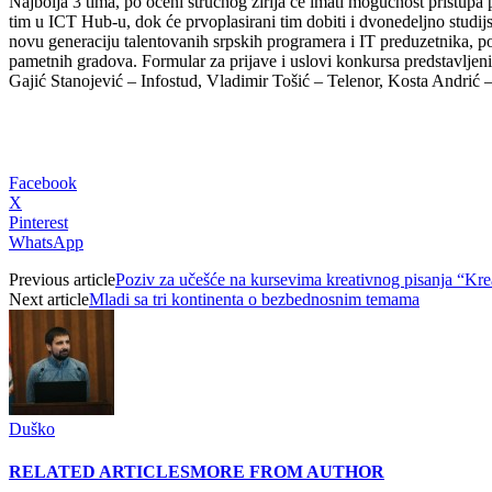
Najbolja 3 tima, po oceni stručnog žirija će imati mogućnost pristup
tim u ICT Hub-u, dok će prvoplasirani tim dobiti i dvonedeljno studij
novu generaciju talentovanih srpskih programera i IT preduzetnika, po
pametnih gradova. Formular za prijave i uslovi konkursa predstavljen
Gajić Stanojević – Infostud, Vladimir Tošić – Telenor, Kosta Andrić 
Facebook
X
Pinterest
WhatsApp
Previous article
Poziv za učešće na kursevima kreativnog pisanja “Krea
Next article
Mladi sa tri kontinenta o bezbednosnim temama
Duško
RELATED ARTICLES
MORE FROM AUTHOR