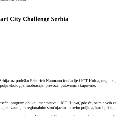
art City Challenge Serbia
a, uz podršku Friedrich Naumann fondacije i ICT Hub-a, organizuje p
polju ekologije, saobraćaja, prevoza, putovanja i kupovine.
mesečni program obuke i mentorstva u ICT Hub-u, gde će, osim novih zna
a najrelevantnijim regionalnim stručnjacima u ovim poljima, kao i prist