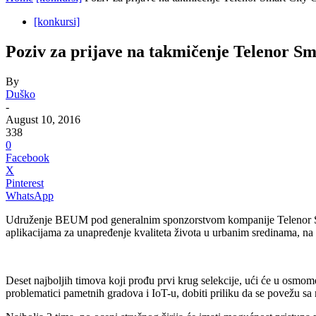
[konkursi]
Poziv za prijave na takmičenje Telenor Sm
By
Duško
-
August 10, 2016
338
0
Facebook
X
Pinterest
WhatsApp
Udruženje BEUM pod generalnim sponzorstvom kompanije Telenor Srbij
aplikacijama za unapređenje kvaliteta života u urbanim sredinama, na 
Deset najboljih timova koji prođu prvi krug selekcije, ući će u osmo
problematici pametnih gradova i IoT-u, dobiti priliku da se povežu s