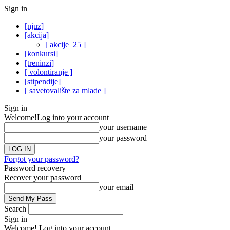
Sign in
[njuz]
[akcija]
[ akcije_25 ]
[konkursi]
[treninzi]
[ volontiranje ]
[stipendije]
[ savetovalište za mlade ]
Sign in
Welcome!
Log into your account
your username
your password
Forgot your password?
Password recovery
Recover your password
your email
Search
Sign in
Welcome! Log into your account