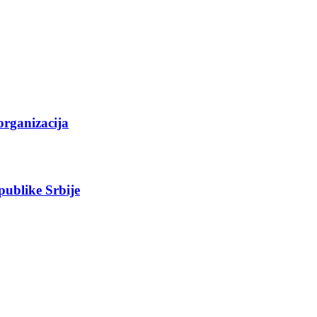
organizacija
epublike Srbije