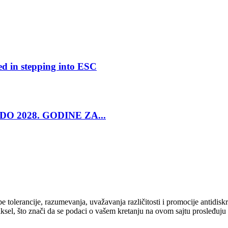
ed in stepping into ESC
O 2028. GODINE ZA...
cipe tolerancije, razumevanja, uvažavanja različitosti i promocije antid
ksel, što znači da se podaci o vašem kretanju na ovom sajtu prosleđuju