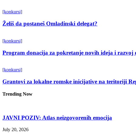
[konkursi]
Želiš da postaneš Omladinski delegat?
[konkursi]
Program donacija za pokretanje novih ideja i razvoj 
[konkursi]
Grantovi za lokalne romske inicijative na teritoriji R
Trending Now
JAVNI POZIV: Atlas neizgovorenih emocija
July 20, 2026