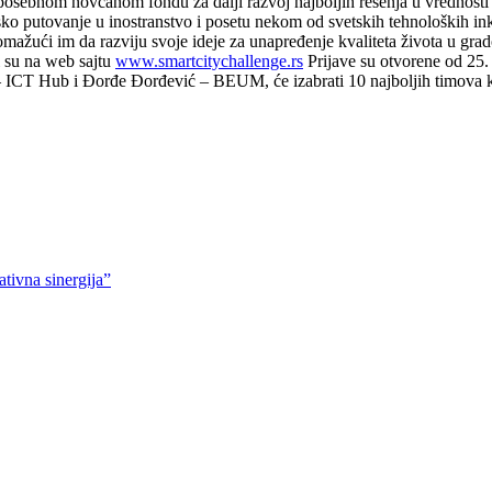
a posebnom novčanom fondu za dalji razvoj najboljih rešenja u vrednos
sko putovanje u inostranstvo i posetu nekom od svetskih tehnoloških ink
mažući im da razviju svoje ideje za unapređenje kvaliteta života u grad
i su na web sajtu
www.smartcitychallenge.rs
Prijave su otvorene od 25. 
– ICT Hub i Đorđe Đorđević – BEUM, će izabrati 10 najboljih timova ka
tivna sinergija”