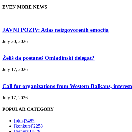
EVEN MORE NEWS
JAVNI POZIV: Atlas neizgovorenih emocija
July 20, 2026
Želiš da postaneš Omladinski delegat?
July 17, 2026
Call for organizations from Western Balkans, interest
July 17, 2026
POPULAR CATEGORY
[njuz]
3485
[konkursi]
2258
[treninzi]
1879