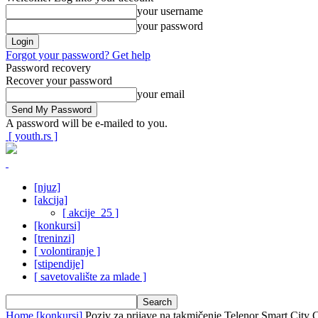
your username
your password
Forgot your password? Get help
Password recovery
Recover your password
your email
A password will be e-mailed to you.
[ youth.rs ]
[njuz]
[akcija]
[ akcije_25 ]
[konkursi]
[treninzi]
[ volontiranje ]
[stipendije]
[ savetovalište za mlade ]
Home
[konkursi]
Poziv za prijave na takmičenje Telenor Smart City 