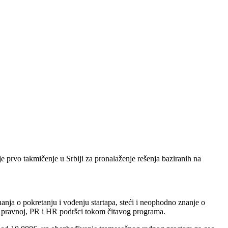
rvo takmičenje u Srbiji za pronalaženje rešenja baziranih na
nja o pokretanju i vođenju startapa, steći i neophodno znanje o
up pravnoj, PR i HR podršci tokom čitavog programa.