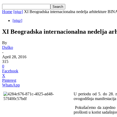
Home
[njuz]
XI Beogradska internacionalna nedelja arhitekture BIN
[njuz]
XI Beogradska internacionalna nedelja ar
By
Duško
-
April 28, 2016
315
0
Facebook
X
Pinterest
WhatsApp
U periodu od 5. do 28. m
ovogodišnja manifestacija 
Pokušaćemo da zajedno ra
prošlosti u korist sadašnjo