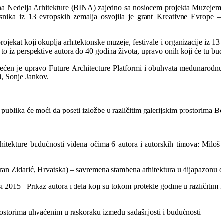
a Nedelja Arhitekture (BINA) zajedno sa nosiocem projekta Muzejem z
esnika iz 13 evropskih zemalja osvojila je grant Kreativne Evrope
rojekat koji okuplja arhitektonske muzeje, festivale i organizacije iz
to iz perspektive autora do 40 godina života, upravo onih koji će tu budu
ećen je upravo Future Architecture Platformi i obuhvata međunarodnu
i, Sonje Jankov.
a će moći da poseti izložbe u različitim galerijskim prostorima B
rhitekture budućnosti viđena očima 6 autora i autorskih timova: Milo
ran Zidarić, Hrvatska) – savremena stambena arhitektura u dijapazonu 
i 2015– Prikaz autora i dela koji su tokom protekle godine u različitim
rostorima uhvaćenim u raskoraku između sadašnjosti i budućnosti