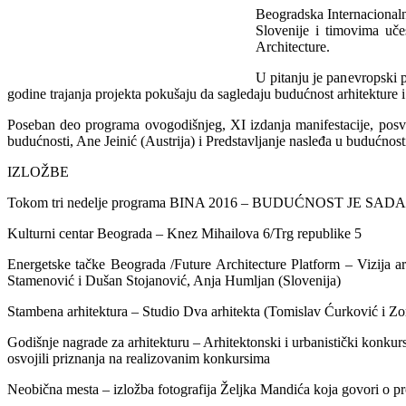
Beogradska Internacionaln
Slovenije i timovima uč
Architecture.
U pitanju je panevropski p
godine trajanja projekta pokušaju da sagledaju budućnost arhitekture i 
Poseban deo programa ovogodišnjeg, XI izdanja manifestacije, posv
budućnosti, Ane Jeinić (Austrija) i Predstavljanje nasleđa u budućnost
IZLOŽBE
Tokom tri nedelje programa BINA 2016 – BUDUĆNOST JE SADA publik
Kulturni centar Beograda – Knez Mihailova 6/Trg republike 5
Energetske tačke Beograda /Future Architecture Platform – Vizija a
Stamenović i Dušan Stojanović, Anja Humljan (Slovenija)
Stambena arhitektura – Studio Dva arhitekta (Tomislav Ćurković i Zo
Godišnje nagrade za arhitekturu – Arhitektonski i urbanistički konkurs
osvojili priznanja na realizovanim konkursima
Neobična mesta – izložba fotografija Željka Mandića koja govori o p