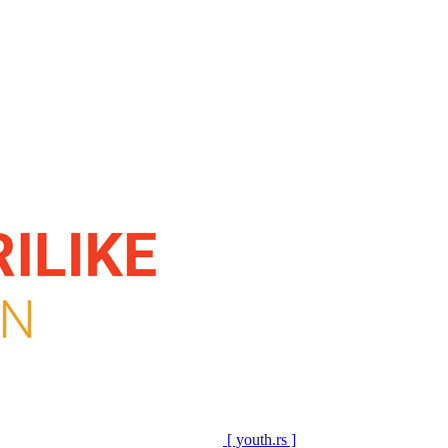
[ youth.rs ]