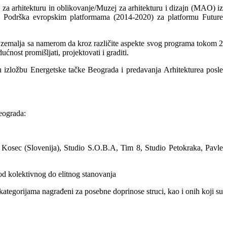
a arhitekturu in oblikovanje/Muzej za arhitekturu i dizajn (MAO) iz
 – Podrška evropskim platformama (2014-2020) za platformu Future
 13 zemalja sa namerom da kroz različite aspekte svog programa tokom 2
ćnost promišljati, projektovati i graditi.
 izložbu Energetske tačke Beograda i predavanja Arhitekturea posle
eograda:
š Kosec (Slovenija), Studio S.O.B.A, Tim 8, Studio Petokraka, Pavle
od kolektivnog do elitnog stanovanja
 kategorijama nagrađeni za posebne doprinose struci, kao i onih koji su