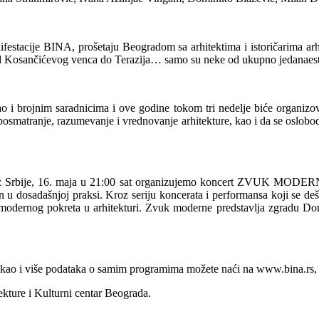
festacije BINA, prošetaju Beogradom sa arhitektima i istoričarima arh
Od Kosančićevog venca do Terazija… samo su neke od ukupno jedanaest B
ao i brojnim saradnicima i ove godine tokom tri nedelje biće organizov
posmatranje, razumevanje i vrednovanje arhitekture, kao i da se oslobode
.mo iz Srbije, 16. maja u 21:00 sat organizujemo koncert ZVUK M
jen u dosadašnjoj praksi. Kroz seriju koncerata i performansa koji se 
ne modernog pokreta u arhitekturi. Zvuk moderne predstavlja zgradu Do
 kao i više podataka o samim programima možete naći na www.bina.rs
tekture i Kulturni centar Beograda.