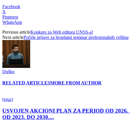
Facebook
X
Pinterest
WhatsApp
Previous article
Konkurs za Web editora UNSS-a!
Next article
Počele prijave za besplatni seminar profesionalnih veština
Duško
RELATED ARTICLES
MORE FROM AUTHOR
[njuz]
USVOJEN AKCIONI PLAN ZA PERIOD OD 2026.
OD 2023. DO 2030....