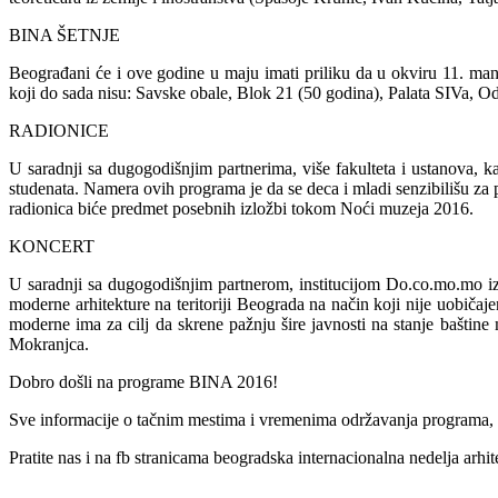
BINA ŠETNJE
Beograđani će i ove godine u maju imati priliku da u okviru 11. mani
koji do sada nisu: Savske obale, Blok 21 (50 godina), Palata SIVa, 
RADIONICE
U saradnji sa dugogodišnjim partnerima, više fakulteta i ustanova, k
studenata. Namera ovih programa je da se deca i mladi senzibilišu za 
radionica biće predmet posebnih izložbi tokom Noći muzeja 2016.
KONCERT
U saradnji sa dugogodišnjim partnerom, institucijom Do.co.mo
moderne arhitekture na teritoriji Beograda na način koji nije uobiča
moderne ima za cilј da skrene pažnju šire javnosti na stanje bašti
Mokranjca.
Dobro došli na programe BINA 2016!
Sve informacije o tačnim mestima i vremenima održavanja programa,
Pratite nas i na fb stranicama beogradska internacionalna nedelja arhi