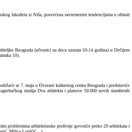
og fakulteta iz Niša, posvećena savremenim tendencijama u oblasti
diteljke Beograda (učesnici su deca uzrasta 10-14 godina) u Dečijem
utnika 10).
ržaće se 7. maja u Dvorani kulturnog centra Beograda i predstaviće
 zagrebačkog studija Dva arhitekta i planove 50.000 novih stambenih
im problemima arhitektonske profesije govoriće preko 20 arhitekata i
Đurić, Milica Lopičić…)