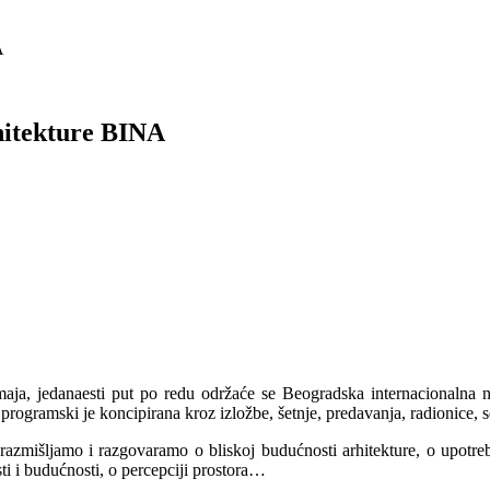
A
hitekture BINA
aja, jedanaesti put po redu održaće se Beogradska internacionalna 
programski je koncipirana kroz izložbe, šetnje, predavanja, radionice,
zmišljamo i razgovaramo o bliskoj budućnosti arhitekture, o upotrebi
sti i budućnosti, o percepciji prostora…