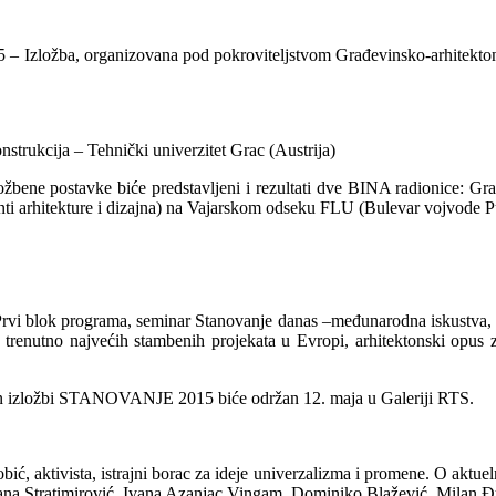
ložba, organizovana pod pokroviteljstvom Građevinsko-arhitektonsk
nstrukcija – Tehnički univerzitet Grac (Austrija)
ene postavke biće predstavljeni i rezultati dve BINA radionice: Gra
enti arhitekture i dizajna) na Vajarskom odseku FLU (Bulevar vojvode P
vi blok programa, seminar Stanovanje danas –međunarodna iskustva, od
od trenutno najvećih stambenih projekata u Evropi, arhitektonski opus
en izložbi STANOVANJE 2015 biće održan 12. maja u Galeriji RTS.
 aktivista, istrajni borac za ideje univerzalizma i promene. O aktueln
atjana Stratimirović, Ivana Azanjac Vingam, Dominiko Blažević, Milan 