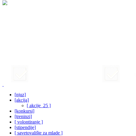
[njuz]
[akcija]
[ akcije_25 ]
[konkursi]
[treninzi]
[ volontiranje ]
[stipendije]
[ savetovalište za mlade ]