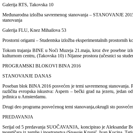
Galerija RTS, Takovska 10
Međunarodna izložba savremenog stanovanja – STANOVANJE 2015 – Iz
stanovanja
Galerija FLU, Knez Mihailova 53
Prostorni origami – Studentska izložba eksperimentalnih prostornih ko
Tokom trajanja BINE u Noći Muzeja 21.maja, kroz dve posebne izložb
kulturnom centru, (Takovska 10) i Nijanse prostora (učesnici su stud
PROGRAMSKI BLOKOVI BINA 2016
STANOVANJE DANAS
Poseban blok BINA 2016 posvećen je temi savremenog stanovanja. Pr
različita evropska iskustva: Aspern – bečki grad na jezeru, jedan 
jedinica u Amsterdamu.
Drugi deo programa posvećenog temi stanovanja,okrugli sto posveć
PREDAVANJA
Serijal od 5 predavanja SUOČAVANJA, koncipirao je Aleksandar Bobić,
teoretičara iz zemlje i inostranstva (Spasoje Krunić, Ivan Kucina, T