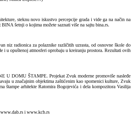
itekture, steknu novo iskustvo percepcije grada i vide ga na način na
INA šetnji o kojima možete saznati više na sajtu bina.rs.
an niz radionica za polaznike različitih uzrasta, od osnovne škole do
 i u opuštenoj atmosferi oprobaju u kreiranju prostora. Rezultati ovih
ODERNE U DOMU ŠTAMPE. Projekat Zvuk moderne promoviše nasleđe
dešavaju u značajnim objektima zaštićenim kao spomenici kulture, Zvuk
ma štampe arhitekte Ratomira Bogojevića i dela kompozitora Vasilija
, www.dab.rs i www.kcb.rs