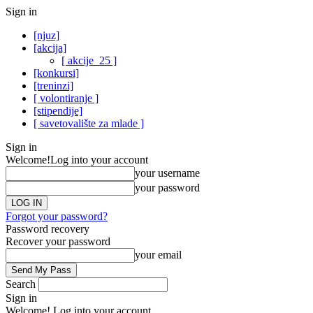
Sign in
[njuz]
[akcija]
[ akcije_25 ]
[konkursi]
[treninzi]
[ volontiranje ]
[stipendije]
[ savetovalište za mlade ]
Sign in
Welcome!
Log into your account
your username
your password
Forgot your password?
Password recovery
Recover your password
your email
Search
Sign in
Welcome! Log into your account