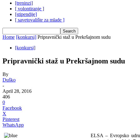
[treninzi]
[ volontiranje ]
[stipendije]
[ savetovalište za mlade ]
Home
[konkursi]
Pripravnički staž u Prekršajnom sudu
[konkursi]
Pripravnički staž u Prekršajnom sudu
By
Duško
-
April 28, 2016
406
0
Facebook
X
Pinterest
WhatsApp
ELSA – Evropsko udruže