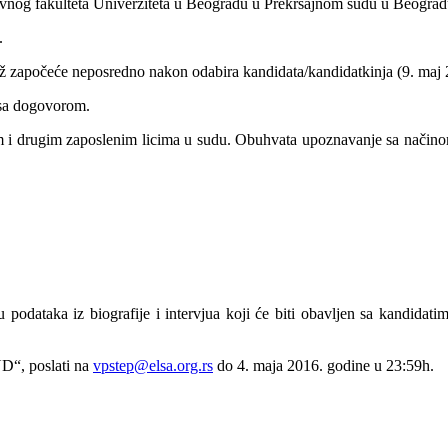
avnog fakulteta Univerziteta u Beogradu u Prekršajnom sudu u Beograd
.
taž započeće neposredno nakon odabira kandidata/kandidatkinja (9. maj 
sa dogovorom.
orom i drugim zaposlenim licima u sudu. Obuhvata upoznavanje sa način
 podataka iz biografije i intervjua koji će biti obavljen sa kandidati
“, poslati na
vpstep@elsa.org.rs
do 4. maja 2016. godine u 23:59h.