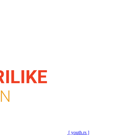
[ youth.rs ]