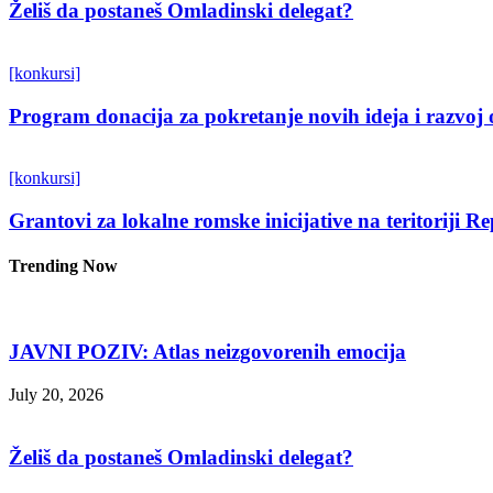
Želiš da postaneš Omladinski delegat?
[konkursi]
Program donacija za pokretanje novih ideja i razvoj 
[konkursi]
Grantovi za lokalne romske inicijative na teritoriji R
Trending Now
JAVNI POZIV: Atlas neizgovorenih emocija
July 20, 2026
Želiš da postaneš Omladinski delegat?