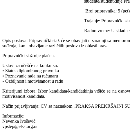
studente/studentkinje Pr
Broj pripravnika: 5 (pet)
Trajanje: Pripravnički s
Radno vreme: U skladu 
Opis poslova: Pripravnički staž će se obavljati u saradnji sa ment
suđenja, kao i obavljanje različitih poslova iz oblasti prava.
Pripravnički staž nije plaćen.
Uslovi za učešće na konkursu:
• Status diplomiranog pravnika
• Poznavanje rada na računaru
• Ozbiljnost i motivisanost u radu
Kriterijumi izbora: Izbor kandidata/kandidatkinja vršiće se na osnovu
motivisanost kandidata.
Način prijavljivanja: CV sa naznakom „PRAKSA PREKRŠAJNI SUD
Informacije:
Nevenka Ivošević
vpstep@elsa.org.rs