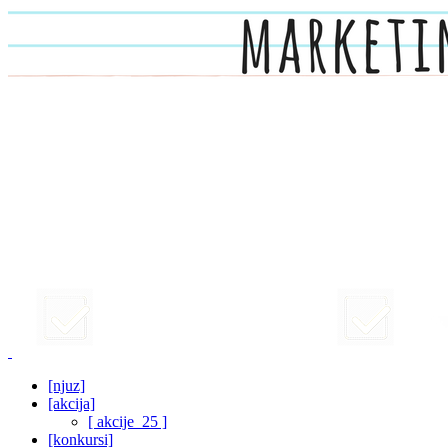
[njuz]
[akcija]
[ akcije_25 ]
[konkursi]