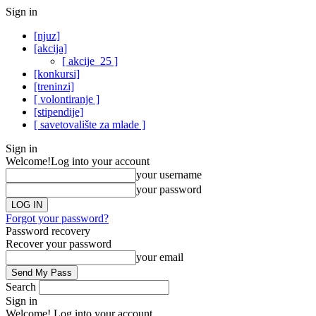
Sign in
[njuz]
[akcija]
[ akcije_25 ]
[konkursi]
[treninzi]
[ volontiranje ]
[stipendije]
[ savetovalište za mlade ]
Sign in
Welcome!
Log into your account
your username
your password
Forgot your password?
Password recovery
Recover your password
your email
Search
Sign in
Welcome! Log into your account