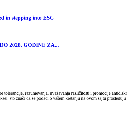
ed in stepping into ESC
O 2028. GODINE ZA...
cipe tolerancije, razumevanja, uvažavanja različitosti i promocije antid
ksel, što znači da se podaci o vašem kretanju na ovom sajtu prosleđuju