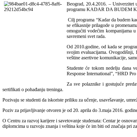
Beograd, 20.4.2016. – Univerzitet 
programu KADAR DA BUDEM KADAR, 
Cilj programa “Kadar da budem kadar
se efikasnije prilagode u promenama
omogućiti vodećim kompanijama u ze
savremeni svet rada.
Od 2010.godine, od kada se program
svojim evaluacijama. Ovogodišnji, 10
veštine asertivne komunikacije, samo
Studente će tokom nedelju dana ve
Response International”, “HRD Pro 
Za sve polaznike i gostujuće preda
sertifikati o pohađanju treninga.
Pozivaju se studenti da iskoriste priliku za učenje, usavršavanje, umr
Poziv za prijavljivanje otvoren je od 20. aprila do 3.maja 2016. godin
O Centru za razvoj karijere i savetovanje studenata: Centar je osnov
diplomcima u razvoju znanja i veština koje će im biti od značaja pri 