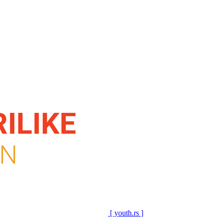
[ youth.rs ]