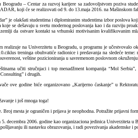
u Beogradu – Centar za razvoj karijere sa zadovoljstvom poziva studen
koji će se realizovati od 9. do 13.maja 2016. na Mašinskom fak
” je olakšati studentima i diplomiranim studentima izbor poslova koj
 koje se dešavaju u svetu modernog poslovanja kao i da razviju proakti
mlji da ostvare kontakt sa vrhunski motivisanim kvalifikovanim mlad
 realizuje na Univerzitetu u Beogradu, u programu je učestvovalo ok
.ciklus treninga obuhvatiće radionice i predavanja na sledeće teme: re
uverenost, veštine pozicioniranja u savremenom poslovnom okruženju i p
štinama učiti stručnjaci i top menadžment kompanija “Mol Serbia”
Consulting” i drugih.
vače ove godine biće organizovano „Karijerno ćaskanje” u Rektoratu,
ežavanje i još mnoga toga!
e. Broj mesta je ograničen i prijava je neophodna. Potražite prijavni for
an 5. decembra 2006. godine kao organizaciona jedinica Univerziteta u
zapošljavanju ili nastavku obrazovanja, i radi povezivanja akademske i p