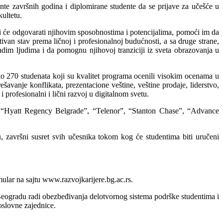
te završnih godina i diplomirane studente da se prijave za učešće u
ultetu.
i će odgovarati njihovim sposobnostima i potencijalima, pomoći im da
van stav prema ličnoj i profesionalnoj budućnosti, a sa druge strane,
im ljudima i da pomognu njihovoj tranziciji iz sveta obrazovanja u
o 270 studenata koji su kvalitet programa ocenili visokim ocenama u
šavanje konflikata, prezentacione veštine, veštine prodaje, liderstvo,
rofesionalni i lični razvoj u digitalnom svetu.
, “Hyatt Regency Belgrade”, “Telenor”, “Stanton Chase”, “Advance
 završni susret svih učesnika tokom kog će studentima biti uručeni
mular na sajtu www.razvojkarijere.bg.ac.rs.
 Beogradu radi obezbeđivanja delotvornog sistema podrške studentima i
oslovne zajednice.