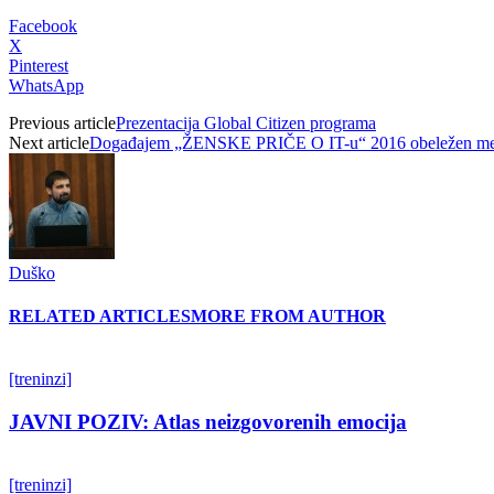
Facebook
X
Pinterest
WhatsApp
Previous article
Prezentacija Global Citizen programa
Next article
Događajem „ŽENSKE PRIČE O IT-u“ 2016 obeležen m
Duško
RELATED ARTICLES
MORE FROM AUTHOR
[treninzi]
JAVNI POZIV: Atlas neizgovorenih emocija
[treninzi]