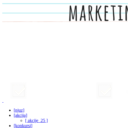
[njuz]
[akcija]
[ akcije_25 ]
[konkursi]