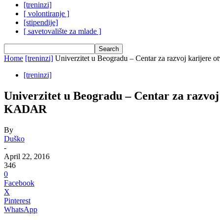
[treninzi]
[ volontiranje ]
[stipendije]
[ savetovalište za mlade ]
Home
[treninzi]
Univerzitet u Beogradu – Centar za razvoj karijere ot
[treninzi]
Univerzitet u Beogradu – Centar za razv
KADAR
By
Duško
-
April 22, 2016
346
0
Facebook
X
Pinterest
WhatsApp