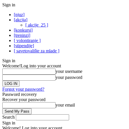
Sign in
[njuz]
[akcija]
[ akcije_25 ]
[konkursi]
[treninzi]
[ volontiranje ]
[stipendije]
[ savetovalište za mlade ]
Sign in
Welcome!
Log into your account
your username
your password
Forgot your password?
Password recovery
Recover your password
your email
Search
Sign in
Welcome! Log into your account