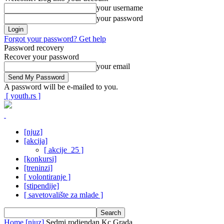
your username
your password
Forgot your password? Get help
Password recovery
Recover your password
your email
A password will be e-mailed to you.
[ youth.rs ]
[njuz]
[akcija]
[ akcije_25 ]
[konkursi]
[treninzi]
[ volontiranje ]
[stipendije]
[ savetovalište za mlade ]
Home
[njuz]
Sedmi rodjendan Kc Grada