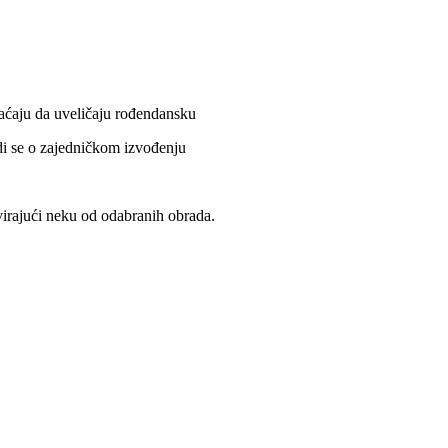
aćaju da uveličaju rođendansku
di se o zajedničkom izvođenju
svirajući neku od odabranih obrada.