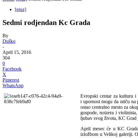
[njuz]
Sedmi rodjendan Kc Grada
By
Duško
-
April 15, 2016
304
0
Facebook
X
Pinterest
WhatsApp
Evropski centar za kulturu 
i upornost mogu da utiču na
ostao centralno mesto za okup
gospode, noizera i violinista
ljubav svog života, KC Grad 
April mesec će u KC Gradu p
izložbom u Velikoj galeriji. 