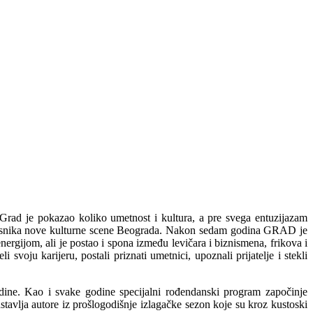
Grad je pokazao koliko umetnost i kultura, a pre svega entuzijazam
vesnika nove kulturne scene Beograda. Nakon sedam godina GRAD je
nergijom, ali je postao i spona između levičara i biznismena, frikova i
voju karijeru, postali priznati umetnici, upoznali prijatelje i stekli
dine. Kao i svake godine specijalni rođendanski program započinje
stavlja autore iz prošlogodišnje izlagačke sezon koje su kroz kustoski