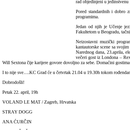
rad objedinjeni u jedinstvenu
Pored standardnih i dobro 
programima.
Jedan od njih je Učenje jezi
Fakultetom u Beogradu, tačnij
Neizostavni muzički progra
kantautorske scene sa svojim
Narednog dana, 23.aprila, ele
večeri gost iz Londona – Rex
Will Sextona čije karijere govore dovoljno za sebe. Domaćini gostim
I to nije sve….KC Grad će u četvrtak 21.04 u 19.30h tokom rođendans
Dobrodošli!
Petak 22. april, 19h
VOLAND LE MAT / Zagreb, Hrvatska
STRAY DOGG
ANA ĆURČIN