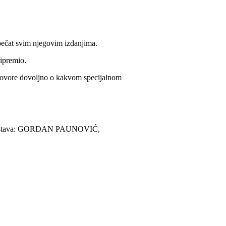
pečat svim njegovim izdanjima.
ripremio.
govore dovoljno o kakvom specijalnom
tars postava: GORDAN PAUNOVIĆ,