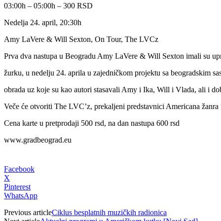
03:00h – 05:00h – 300 RSD
Nedelja 24. april, 20:30h
Amy LaVere & Will Sexton, On Tour, The LVCz
Prva dva nastupa u Beogradu Amy LaVere & Will Sexton imali su upr
žurku, u nedelju 24. aprila u zajedničkom projektu sa beogradskim 
obrada uz koje su kao autori stasavali Amy i Ika, Will i Vlada, ali i d
Veče će otvoriti The LVC’z, prekaljeni predstavnici Americana žanra u
Cena karte u pretprodaji 500 rsd, na dan nastupa 600 rsd
www.gradbeograd.eu
Facebook
X
Pinterest
WhatsApp
Previous article
Ciklus besplatnih muzičkih radionica