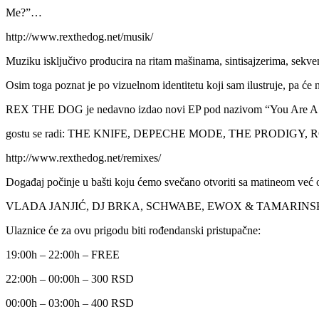
Me?”…
http://www.rexthedog.net/musik/
Muziku isključivo producira na ritam mašinama, sintisajzerima, sekv
Osim toga poznat je po vizuelnom identitetu koji sam ilustruje, pa će n
REX THE DOG je nedavno izdao novi EP pod nazivom “You Are A Bla
gostu se radi: THE KNIFE, DEPECHE MODE, THE PRODIG
http://www.rexthedog.net/remixes/
Događaj počinje u bašti koju ćemo svečano otvoriti sa matineom v
VLADA JANJIĆ, DJ BRKA, SCHWABE, EWOX & TAMARINS
Ulaznice će za ovu prigodu biti rođendanski pristupačne:
19:00h – 22:00h – FREE
22:00h – 00:00h – 300 RSD
00:00h – 03:00h – 400 RSD