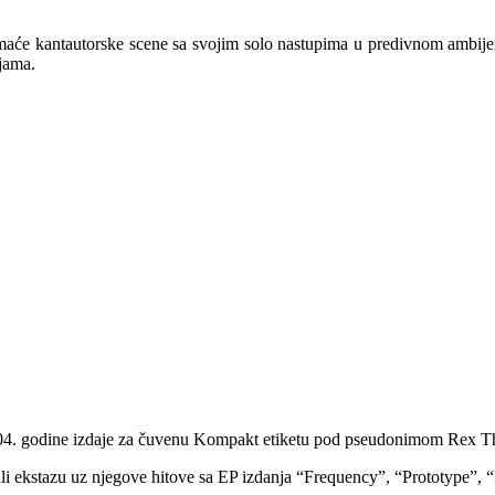
maće kantautorske scene sa svojim solo nastupima u predivnom ambije
jama.
2004. godine izdaje za čuvenu Kompakt etiketu pod pseudonimom Rex T
li ekstazu uz njegove hitove sa EP izdanja “Frequency”, “Prototype”,