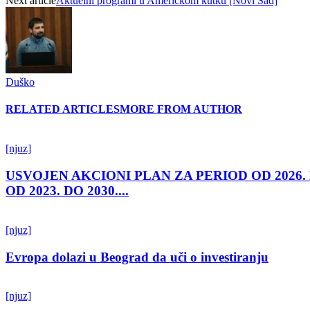
Next article
Aktuelni programi u Američkom kutku [Novi Sad]
Duško
RELATED ARTICLES
MORE FROM AUTHOR
[njuz]
USVOJEN AKCIONI PLAN ZA PERIOD OD 2026.
OD 2023. DO 2030....
[njuz]
Evropa dolazi u Beograd da uči o investiranju
[njuz]