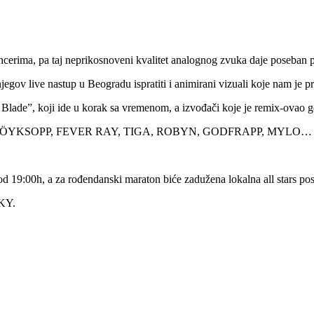
encerima, pa taj neprikosnoveni kvalitet analognog zvuka daje poseban 
jegov live nastup u Beogradu ispratiti i animirani vizuali koje nam je p
de”, koji ide u korak sa vremenom, a izvođači koje je remix-ovao 
Y, RÖYKSOPP, FEVER RAY, TIGA, ROBYN, GODFRAPP, MYLO…
eć od 19:00h, a za rođendanski maraton biće zadužena lokalna all s
KY.