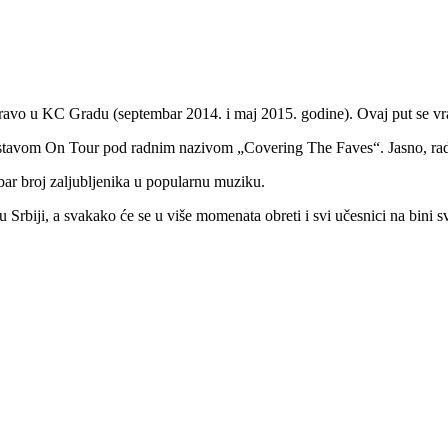
avo u KC Gradu (septembar 2014. i maj 2015. godine). Ovaj put se vr
sastavom On Tour pod radnim nazivom „Covering The Faves“. Jasno, ra
obar broj zaljubljenika u popularnu muziku.
 Srbiji, a svakako će se u više momenata obreti i svi učesnici na bini 