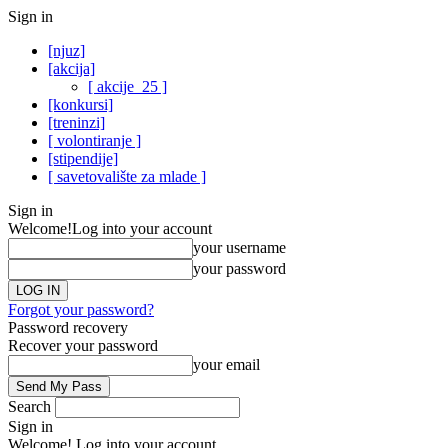
Sign in
[njuz]
[akcija]
[ akcije_25 ]
[konkursi]
[treninzi]
[ volontiranje ]
[stipendije]
[ savetovalište za mlade ]
Sign in
Welcome!
Log into your account
your username
your password
Forgot your password?
Password recovery
Recover your password
your email
Search
Sign in
Welcome! Log into your account