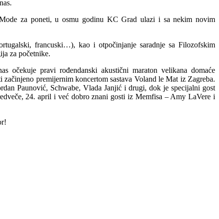
nas.
a, Mode za poneti, u osmu godinu KC Grad ulazi i sa nekim novim
ortugalski, francuski…), kao i otpočinjanje saradnje sa Filozofskim
ija za početnike.
nas očekuje pravi rođendanski akustični maraton velikana domaće
ti začinjeno premijernim koncertom sastava Voland le Mat iz Zagreba.
ordan Paunović, Schwabe, Vlada Janjić i drugi, dok je specijalni gost
redveče, 24. april i već dobro znani gosti iz Memfisa – Amy LaVere i
or!