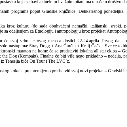
 postavku koja se bavi aktuelnim i važnim pitanjima u našem društvu da
znanih programa poput Gradske knjižnice, Delikatesnog ponedeljk
ka kroz kulturu (do sada obuhvaćeni nemački, italijanski, srspki, p
e sa odeljenjem za Etnologiju i antropologiju kroz projekat Antropolog
m će svoj vrhunac ovog meseca dostići 22-24.aprila. Prvog dana 
 solo nastupima: Stray Dogg + Ana Ćurčin + Kralj Čačka. Sve će to bi
ktronski maraton na kome će se predstaviti lokalna all star ekipa – G
 the Dog (Kompakt). Finalne će biti više nego prikladno – nedelja, p
a iz Tenesija biće On Tour i The LVC’z.
kog koktela pretpremijerno predstaviti svoj novi projekat – Gradski h