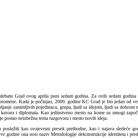
i debatu Grad ovog aprila puni sedam godina. Za ovih sedam godina 
 promene. Kada je počinjao, 2009. godine KC Grad je bio jedan od 
ljanje zanimljivih pojedinaca, grupa, ljudi sa idejom, ljudi sa dobrom e
, kuvara i diplomata. Kao jedinstveno mesto na kome su mnogi započeli s
je postao neizbežna tema razgovora i mesto novih ideja.
oslužiti kao svojevrsni presek prethodne, kao i najava sledeće go
Ove godine ona nosi naziv Metodologije dekonstrukcije identiteta i pred